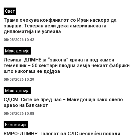
Свет
Трамп очекува конфликтот со Иран наскоро да
заврши, Техеран вели дека американската
дипломатија не успеала
08/08/2026 10:42
Македонија
Левица: ДПМНЕ ја “закопа” храната под камен-
темелник – 50 хектари плодна земја чекаат фабрики
што никогаш не дојдоа
08/08/2026 10:29
Македонија
СДСМ: Сите се пред нас – Македонија како слепо
црево на Балканот
08/08/2026 10:08
Економија
ВМРО-ДПМНЕ: Талогот од СДС несреќен поради