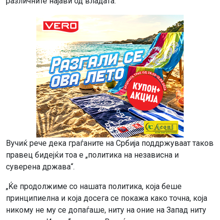
различните најави од владата.
Вучиќ рече дека граѓаните на Србија поддржуваат таков
правец бидејќи тоа е „политика на независна и
суверена држава“.
„Ќе продолжиме со нашата политика, која беше
принципиелна и која досега се покажа како точна, која
никому не му се допаѓаше, ниту на оние на Запад ниту