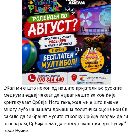
„Жал ми е што некои од нашите пријатели во руските
медиуми едвај чекаат да најдат нешто за кое ќе ја
критикуваат Србија. Исто така, жал ми е што имаме
многу луѓе на нашата домашна политичка сцена кои би
сакале да ги бранат Русите отколку Србија. Морам да ги
разочарам, Србија нема да воведе санкции врз Русија“,
рече Вучиќ.