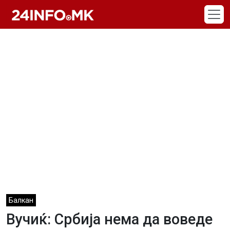
Skip to main content
Балкан
Вучиќ: Србија нема да воведе