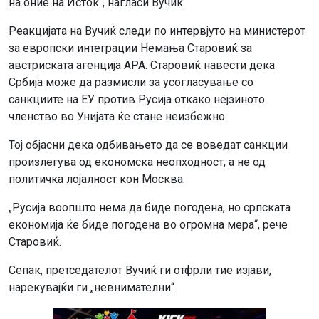
на оние на Исток“, нагласи Вучиќ.
Реакцијата на Вучиќ следи по интервјуто на министерот
за европски интеграции Немања Старовиќ за
австриската агенција APA. Старовиќ навести дека
Србија може да размисли за усогласување со
санкциите на ЕУ против Русија откако нејзиното
членство во Унијата ќе стане неизбежно.
Тој објасни дека одбивањето да се воведат санкции
произлегува од економска неопходност, а не од
политичка лојалност кон Москва.
„Русија воопшто нема да биде погодена, но српската
економија ќе биде погодена во огромна мера“, рече
Старовиќ.
Сепак, претседателот Вучиќ ги отфрли тие изјави,
нарекувајќи ги „невнимателни“.