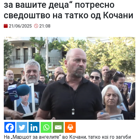
за вашите деца“ потресно
сведоштво на татко од Кочани
21/06/2025
21:08
На „Маршот за ангелите“ во Кочани, татко кој го загуби