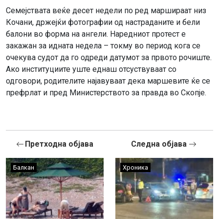
Семејствата веќе десет недели по ред маршираат низ
Кочани, држејќи фотографии од настраданите и бели
балони во форма на ангели. Наредниот протест е
закажан за идната недела – токму во период кога се
очекува судот да го одреди датумот за првото рочиште.
Ако институциите уште еднаш отсуствуваат со
одговори, родителите најавуваат дека маршевите ќе се
префрлат и пред Министерството за правда во Скопје.
Претходна објава
Следна објава
Балкан
Хроника