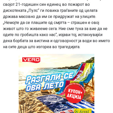
својот 21-годишен син единец во пожарот во
дискотеката „Пулс“ ги повика граѓаните од целата
држава масовно да им се придружат на улиците.
„Немојте да се плашите од смртта – страшен е овој
живот што го живееме сега. Ние сме тука за вие да не
одите по гробишта како нас“, изјави тој, истакнувајќи
дека борбата за вистина и одговорност ја води во името
на сите деца што изгореа во трагедијата.