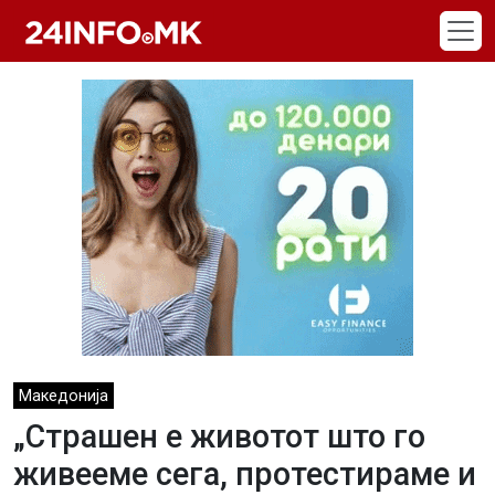
Skip to main content
Македонија
„Страшен е животот што го
живееме сега, протестираме и