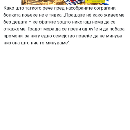
Како што таткото рече пред насобраните сограѓани,
болката повеќе не е тивка: „Прашајте нè како живееме
без децата – ќе сфатите зошто никогаш нема да се
откажеме. Градот мора да се прели од луѓе и да побара
промени, за ниту едно семејство повеќе да не минува
низ она што ние го минуваме“.