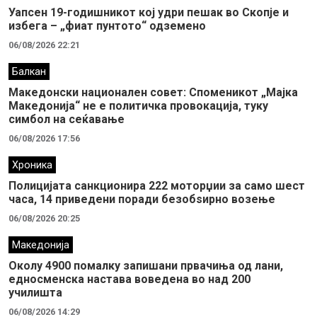
Уапсен 19-годишникот кој удри пешак во Скопје и
избега – „фиат пунтото“ одземено
06/08/2026 22:21
Балкан
Македонски национален совет: Споменикот „Мајка
Македонија“ не е политичка провокација, туку
симбол на сеќавање
06/08/2026 17:56
Хроника
Полицијата санкционира 222 моторџии за само шест
часа, 14 приведени поради безобѕирно возење
06/08/2026 20:25
Македонија
Околу 4900 помалку запишани првачиња од лани,
едносменска настава воведена во над 200
училишта
06/08/2026 14:29