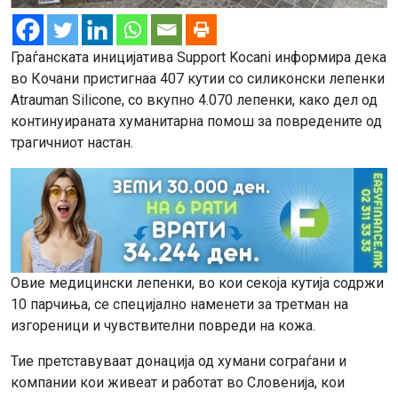
Граѓанската иницијатива Support Kocani информира дека
во Кочани пристигнаа 407 кутии со силиконски лепенки
Atrauman Silicone, со вкупно 4.070 лепенки, како дел од
континуираната хуманитарна помош за повредените од
трагичниот настан.
Овие медицински лепенки, во кои секоја кутија содржи
10 парчиња, се специјално наменети за третман на
изгореници и чувствителни повреди на кожа.
Тие претставуваат донација од хумани сограѓани и
компании кои живеат и работат во Словенија, кои