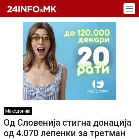
Skip to main content
Македонија
Oд Словенија стигна донација
од 4.070 лепенки за третман