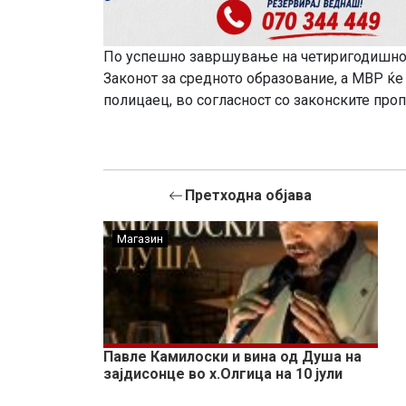
По успешно завршување на четиригодишното
Законот за средното образование, а МВР ќе 
полицаец, во согласност со законските проп
Претходна објава
Магазин
Павле Камилоски и вина од Душа на
зајдисонце во х.Олгица на 10 јули