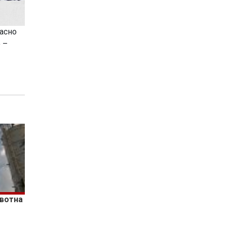
асно
 –
ивотна
а