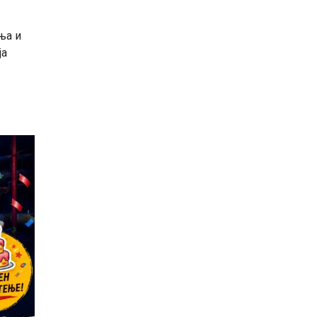
ња и
ја