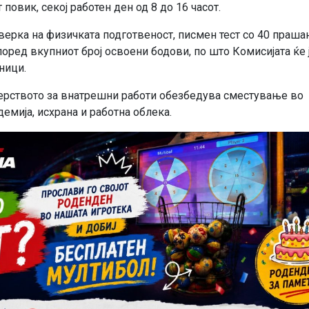
повик, секој работен ден од 8 до 16 часот.
оверка на физичката подготвеност, писмен тест со 40 праша
поред вкупниот број освоени бодови, по што Комисијата ќе 
ници.
терството за внатрешни работи обезбедува сместување во
емија, исхрана и работна облека.