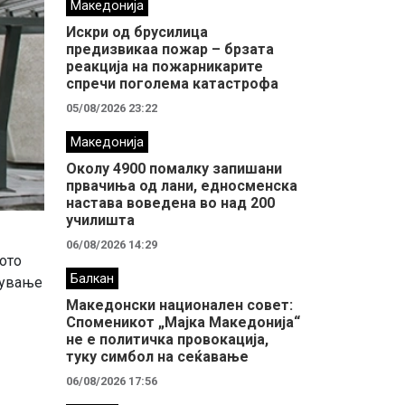
Македонија
Искри од брусилица
предизвикаа пожар – брзата
реакција на пожарникарите
спречи поголема катастрофа
05/08/2026 23:22
Македонија
Околу 4900 помалку запишани
првачиња од лани, едносменска
настава воведена во над 200
училишта
06/08/2026 14:29
ото
Балкан
вување
Македонски национален совет:
Споменикот „Мајка Македонија“
не е политичка провокација,
туку симбол на сеќавање
06/08/2026 17:56