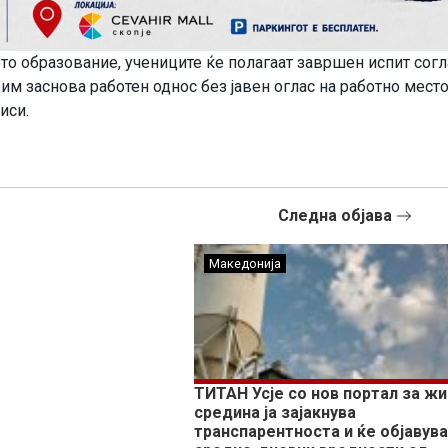
 образование, учениците ќе полагаат завршен испит согл
им заснова работен однос без јавен оглас на работно место
иси.
Следна објава
Македонија
ТИТАН Усје со нов портал за ж
средина ја зајакнува
транспарентноста и ќе објавув