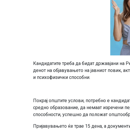
Кандидатите треба да бидат државјани на Р
денот на објавувањето на јавниот повик, ак
и психофизички способни.
Покрај општите услови, потребно е кандидат
средно образование, да немаат изречени пе
способности, успешно да положат општообра
Пријавувањето ќе трае 15 дена, а документ