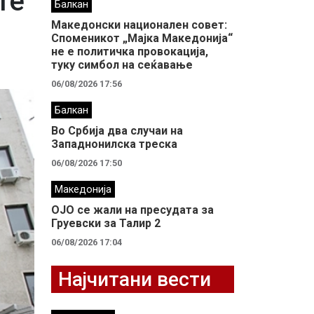
те
Балкан
Македонски национален совет:
Споменикот „Мајка Македонија“
не е политичка провокација,
туку симбол на сеќавање
06/08/2026 17:56
Балкан
Во Србија два случaи на
Западнонилска треска
06/08/2026 17:50
Македонија
ОЈО се жали на пресудата за
Груевски за Талир 2
06/08/2026 17:04
Најчитани вести