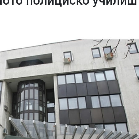
ното полициско училиш