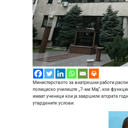
Министерството за внатрешни работи распи
полициско училиште „7-ми Мај“, кое функци
имаат ученици кои ја завршиле втората год
утврдените услови.