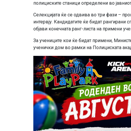
полициските станици определени во јавниот 
Селекцијата ќе се одвива во три фази – пр
интервју. Кандидатите ќе бидат рангирани с
објави конечната ранг-листа на примени уче
За учениците кои ќе бидат примени, Минис
ученички дом во рамки на Полициската акад