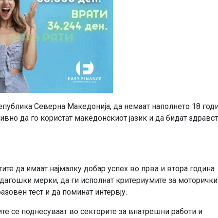
епублика Северна Македонија, да немаат наполнето 18 год
тивно да го користат македонскиот јазик и да бидат здравс
ите да имаат најмалку добар успех во прва и втора година
дагошки мерки, да ги исполнат критериумите за моторички
зовен тест и да поминат интервју.
ите се поднесуваат во секторите за внатрешни работи и