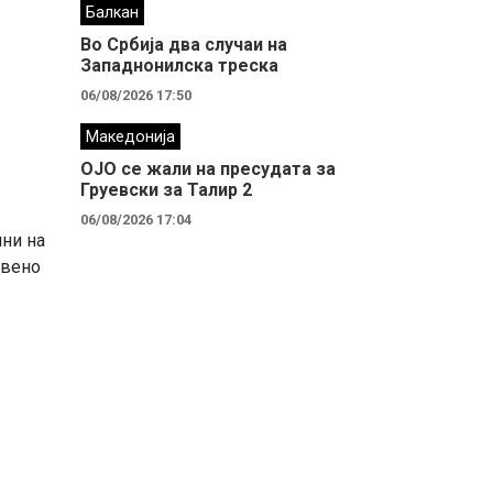
Балкан
Во Србија два случaи на
Западнонилска треска
06/08/2026 17:50
Македонија
ОЈО се жали на пресудата за
Груевски за Талир 2
06/08/2026 17:04
ини на
твено