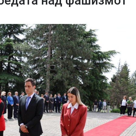
обедата над фашизмот