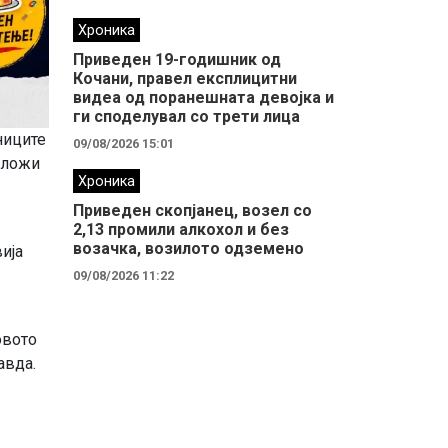
Хроника
Приведен 19-годишник од
Кочани, правел експлицитни
видеа од поранешната девојка и
ги споделувал со трети лица
ниците
09/08/2026 15:01
оложи
Хроника
Приведен скопјанец, возел со
2,13 промили алкохол и без
возачка, возилото одземено
ија
09/08/2026 11:22
овото
авда.