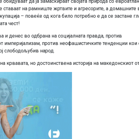
 обидуваат да ја замаскираат својата природа со евроатла
е ставаат на рамниште жртвите и агресорите, а домашните 
упација – повеќе од кога било потребно е да се застане г
ата чест!
а и денес во одбрана на социјалната правда, против
от империјализам, против неофашистичките тенденции кои 
кој слободољубив народ.
а крвавата, но достоинствена историја на македонскиот о