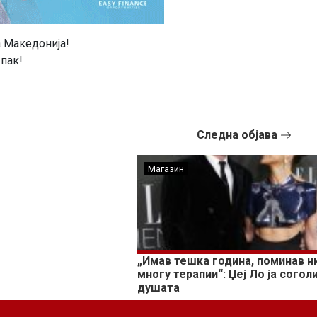
а Македонија!
пак!
Следна објава
Магазин
„Имав тешка година, поминав н
многу терапии“: Џеј Ло ја согол
душата