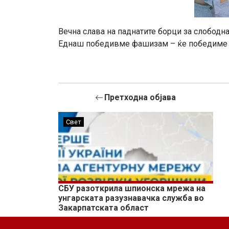
Вечна слава на паднатите борци за слободн
Еднаш победивме фашизам – ќе победиме 
Претходна објава
Свет
СБУ разоткрила шпионска мрежа на
унгарската разузнавачка служба во
Закарпатската област