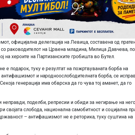
змот, официјална делегација на Левица, составена од прате
 со раководителот на Црвена младина, Милица Давчева, п
ј на хероите на Партизанските гробишта во Бутел.
не е подарок, туку е резултат на пожртвуваната борба на
а антифашизмот и народноослободителната борба, се исправ
екоја генерација има обврска да го чува тој аманет, да го
и неправди, поделби, репресии и обиди за негирање на нег
ори својата слобода, национална самобитност и социјална пр
ржавност – антифашизмот не е реторика, туку суштина на