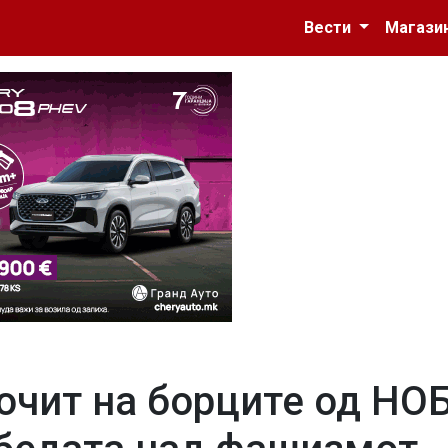
Вести
Магази
очит на борците од НОБ