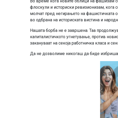
Во време кога новите облици на фашизам се
флоскули и историски ревизионизам, кога с
молчат пред негирањето на фашистичката ок
во одбрана на историската вистина и народн
Нашата борба не е завршена. Таа продолжув
капиталистичкото угнетување, против нови
закануваат на секоја работничка класа и се
Да не дозволиме никогаш да биде избришан