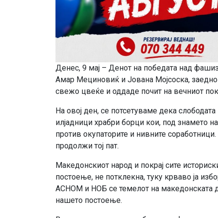
Денес, 9 мај – Денот на победата над фаши
Амар Мециновиќ и Јована Мојсоска, заедно
свежо цвеќе и оддаде почит на вечниот поко
На овој ден, се потсетуваме дека слободата 
илјадници храбри борци кои, под знамето н
против окупаторите и нивните соработници. С
продолжи тој пат.
Македонскиот народ и покрај сите историск
постоење, не потклекна, туку крваво ја изб
АСНОМ и НОБ се темелот на македонската д
нашето постоење.