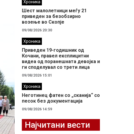
Хроника
Шест малолетници меѓу 21
приведен за безобѕирно
возење во Скопје
09/08/2026 20:30
Хроника
Приведен 19-годишник од
Кочани, правел експлицитни
видеа од поранешната девојка и
ги споделувал со трети лица
09/08/2026 15:01
Хроника
Неготинец фатен со „сканија“ со
песок без документација
09/08/2026 14:59
Најчитани вести