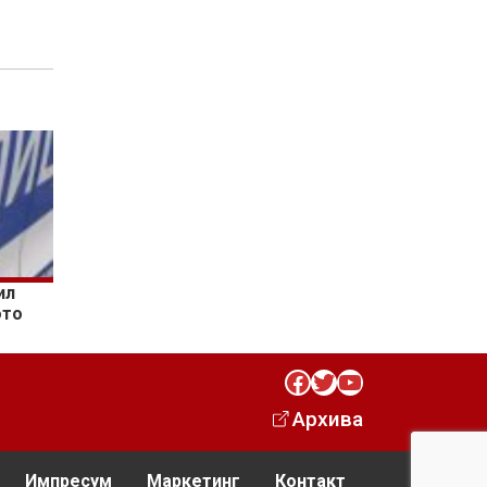
ил
ото
Facebook
Twitter
YouTube
Архива
Импресум
Маркетинг
Контакт