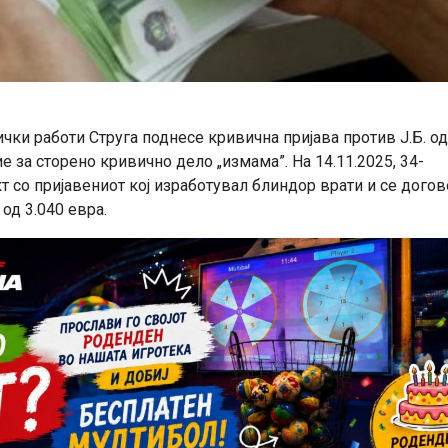
ки работи Струга поднесе кривична пријава против Ј.Б. од
 за сторено кривично дело „измама”. На 14.11.2025, 34-
т со пријавениот кој изработувал блиндор врати и се дого
 од 3.040 евра.