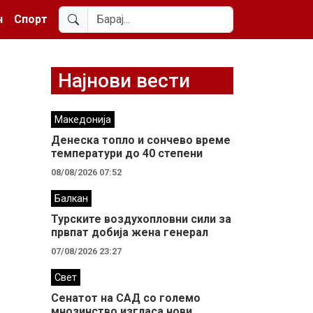
н
Спорт
Најнови вести
Македонија
Денеска топло и сончево време
температури до 40 степени
08/08/2026 07:52
Балкан
Турските воздухопловни сили за
првпат добија жена генерал
07/08/2026 23:27
Свет
Сенатот на САД со големо
мнозинство изгласа нови