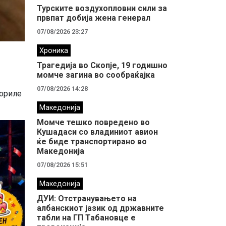
Турските воздухопловни сили за
првпат добија жена генерал
07/08/2026 23:27
Хроника
Трагедија во Скопје, 19 годишно
момче загина во сообраќајка
07/08/2026 14:28
вориле
Македонија
Момче тешко повредено во
Кушадаси со владиниот авион
ќе биде транспортирано во
Македонија
07/08/2026 15:51
Македонија
ДУИ: Отстранувањето на
албанскиот јазик од државните
табли на ГП Табановце е