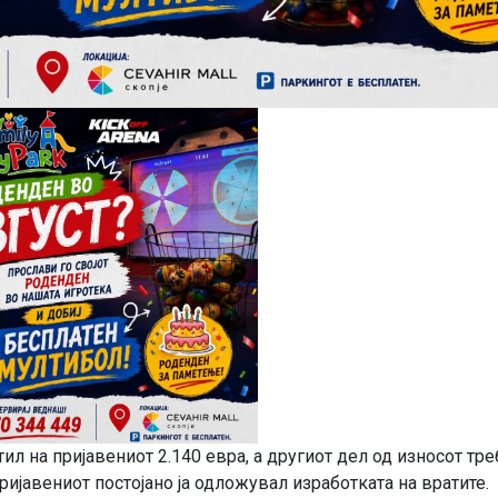
л на пријавениот 2.140 евра, а другиот дел од износот тр
пријавениот постојано ја одложувал изработката на вратите.