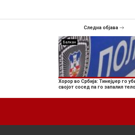
Следна објава
Балкан
Хорор во Србија: Тинејџер го уб
својот сосед па го запалил тел