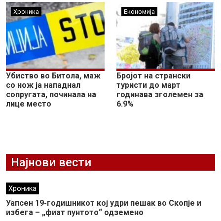
Хроника
Економија
Убиство во Битола, маж
Бројот на странски
со нож ја нападнал
туристи до март
сопругата, починала на
годинава зголемен за
лице место
6.9%
Најнови вести
Хроника
Уапсен 19-годишникот кој удри пешак во Скопје и
избега – „фиат пунтото“ одземено