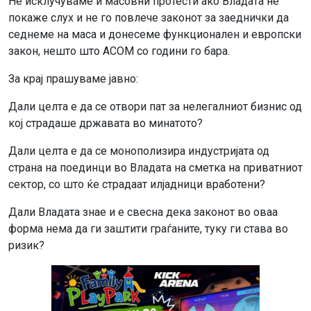
Не исклучуваме и масовни протести ако Владата не
покаже слух и не го повлече законот за заеднички да
седнеме на маса и донесеме функционален и европски
закон, нешто што АСОМ со години го бара.
За крај прашуваме јавно:
Дали целта е да се отвори пат за нелегалниот бизнис од
кој страдаше државата во минатото?
Дали целта е да се монополизира индустријата од
страна на поединци во Владата на сметка на приватниот
сектор, со што ќе страдаат илјадници вработени?
Дали Владата знае и е свесна дека законот во оваа
форма нема да ги заштити граѓаните, туку ги става во
ризик?