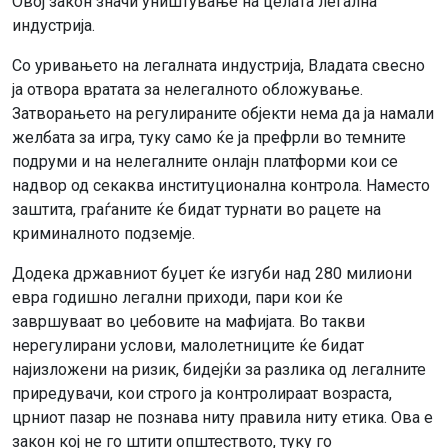
Овој закон значи уништување на целата легална
индустрија.
Со уривањето на легалната индустрија, Владата свесно
ја отвора вратата за нелегалното обложување.
Затворањето на регулираните објекти нема да ја намали
желбата за игра, туку само ќе ја префрли во темните
подруми и на нелегалните онлајн платформи кои се
надвор од секаква институционална контрола. Наместо
заштита, граѓаните ќе бидат турнати во рацете на
криминалното подземје.
Додека државниот буџет ќе изгуби над 280 милиони
евра годишно легални приходи, пари кои ќе
завршуваат во џебовите на мафијата. Во такви
нерегулирани услови, малолетниците ќе бидат
најизложени на ризик, бидејќи за разлика од легалните
приредувачи, кои строго ја контролираат возраста,
црниот пазар не познава ниту правила ниту етика. Ова е
закон кој не го штити општеството, туку го