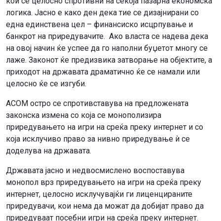
кои се целосно спротивни на секоја пазарна економска
логика. Јасно е како ден дека тие се дизајнирани со
една единствена цел – финансиско исцрпување и
банкрот на приредувачите. Ако власта се надева дека
на овој начин ќе успее да го наполни буџетот многу се
лаже. Законот ќе предизвика затворање на објектите, а
приходот на државата драматично ќе се намали или
целосно ќе се изгуби.
АСОМ остро се спротивставува на предложената
законска измена со која се монополизира
приредувањето на игри на среќа преку интернет и со
која исклучиво право за нивно приредување ѝ се
доделува на државата.
Државата јасно и недвосмислено воспоставува
монопол врз приредувањето на игри на среќа преку
интернет, целосно исклучувајќи ги лиценцираните
приредувачи, кои нема да можат да добијат право да
приредуваат посебни игри на среќа преку интернет.