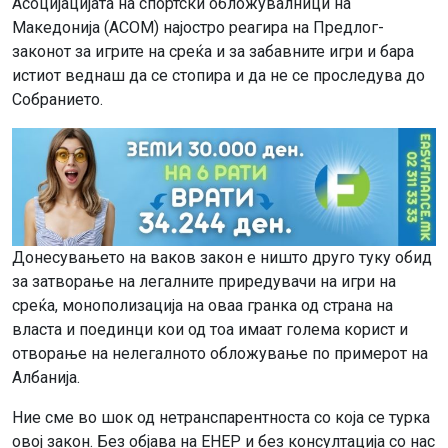
Асоцијацијата на спортски обложувалници на
Македонија (АСОМ) најостро реагира на Предлог-
законот за игрите на среќа и за забавните игри и бара
истиот веднаш да се стопира и да не се проследува до
Собранието.
Донесувањето на ваков закон е ништо друго туку обид
за затворање на легалните приредувачи на игри на
среќа, монополизација на оваа гранка од страна на
власта и поединци кои од тоа имаат голема корист и
отворање на нелегалното обложување по примерот на
Албанија.
Ние сме во шок од нетранспарентноста со која се турка
овој закон. Без објава на ЕНЕР и без консултација со нас