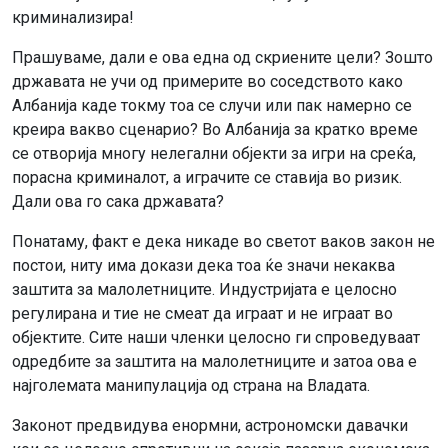
криминализира!
Прашуваме, дали е ова една од скриените цели? Зошто
државата не учи од примерите во соседството како
Албанија каде токму тоа се случи или пак намерно се
креира вакво сценарио? Во Албанија за кратко време
се отворија многу нелегални објекти за игри на среќа,
порасна криминалот, а играчите се ставија во ризик.
Дали ова го сака државата?
Понатаму, факт е дека никаде во светот ваков закон не
постои, ниту има докази дека тоа ќе значи некаква
заштита за малолетниците. Индустријата е целосно
регулирана и тие не смеат да играат и не играат во
објектите. Сите наши членки целосно ги спроведуваат
одредбите за заштита на малолетниците и затоа ова е
најголемата манипулација од страна на Владата.
Законот предвидува енормни, астрономски давачки