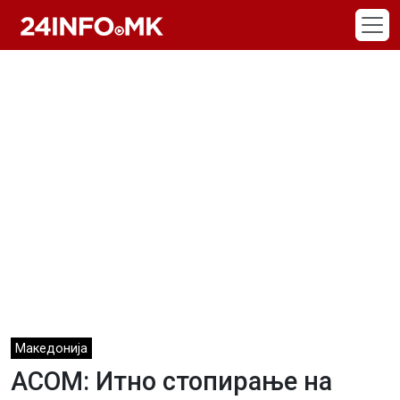
Skip to main content
Македонија
АСОМ: Итно стопирање на