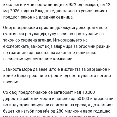
како легитимни претставници на 95% од пазарот, на 12
мај 2026 година Владата едноставно го усвои новиот
предлог-закон на владина седница.
Овој шверцерски пристап докажува дека целта не е
суштинска регулација, туку насилно протнување на
закон со скриена агенда. Игнорирањето на
експертската јавност која алармира за огромни ризици
по граѓаните од носење на законот е политичко
насилство врз легалните компании.
Јавноста мора да знае што е вистината за овој закон и
кои ќе бидат реалните ефекти од евентуалното негово
носење.
Со овој предлог-закон се затвораат над 10.000
директни работни места и повеќе од 50.000 индиректни
во индустрии поврзани со игрите на среќа, а државниот
буџет ќе изгуби повеќе од 280 милиони евра годишно.