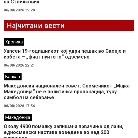
на Стоилковиќ
06/08/2026 19:28
Најчитани вести
Хроника
Уапсен 19-годишникот кој удри пешак во Скопје и
избега – „фиат пунтото“ одземено
06/08/2026 22:21
Балкан
Македонски национален совет: Споменикот „Мајка
Македонија“ не е политичка провокација, туку
симбол на сеќавање
06/08/2026 17:56
Македонија
Околу 4900 помалку запишани првачиња од лани,
едносменска настава воведена во над 200