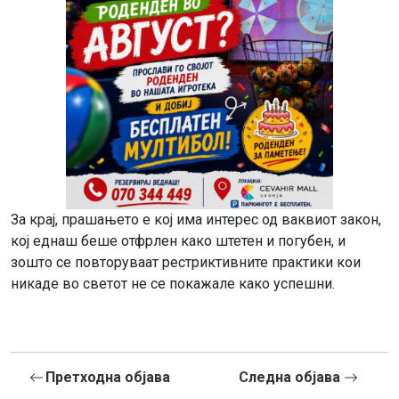
За крај, прашањето е кој има интерес од ваквиот закон,
кој еднаш беше отфрлен како штетен и погубен, и
зошто се повторуваат рестриктивните практики кои
никаде во светот не се покажале како успешни.
Претходна објава
Следна објава