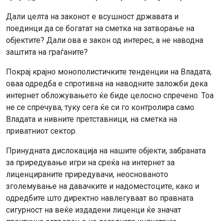
Дали целта на законот е всушност државата и
поединци да се богатат на сметка на затворање на
објектите? Дали ова е закон од интерес, а не наводна
заштита на граѓаните?
Покрај крајно монополистичките тенденции на Владата,
оваа одредба е спротивна на наводните заложби дека
интернет обложувањето ќе биде целосно спречено. Тоа
не се спречува, туку сега ќе си го контролира само
Владата и нивните претставници, на сметка на
приватниот сектор.
Принудната дислокација на нашите објекти, забраната
за приредување игри на среќа на интернет за
лиценцираните приредувачи, неоснованото
зголемување на давачките и надоместоците, како и
одредбите што директно навлегуваат во правната
сигурност на веќе издадени лиценци ќе значат