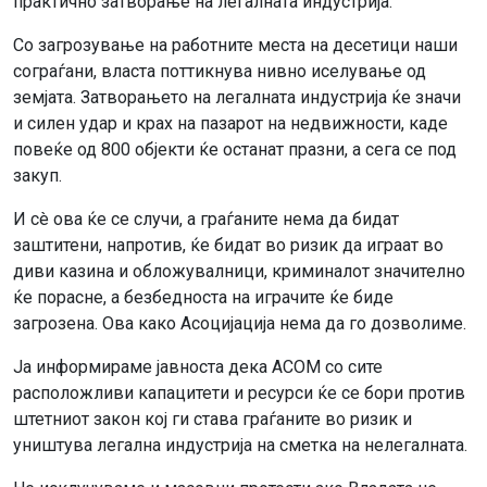
практично затворање на легалната индустрија.
Со загрозување на работните места на десетици наши
сограѓани, власта поттикнува нивно иселување од
земјата. Затворањето на легалната индустрија ќе значи
и силен удар и крах на пазарот на недвижности, каде
повеќе од 800 објекти ќе останат празни, а сега се под
закуп.
И сè ова ќе се случи, а граѓаните нема да бидат
заштитени, напротив, ќе бидат во ризик да играат во
диви казина и обложувалници, криминалот значително
ќе порасне, а безбедноста на играчите ќе биде
загрозена. Ова како Асоцијација нема да го дозволиме.
Ја информираме јавноста дека АСОМ со сите
расположливи капацитети и ресурси ќе се бори против
штетниот закон кој ги става граѓаните во ризик и
уништува легална индустрија на сметка на нелегалната.