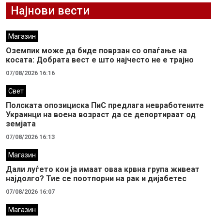
Најнови вести
Магазин
Оземпик може да биде поврзан со опаѓање на
косата: Добрата вест е што најчесто не е трајно
07/08/2026 16:16
Свет
Полската опозициска ПиС предлага невработените
Украинци на воена возраст да се депортираат од
земјата
07/08/2026 16:13
Магазин
Дали луѓето кои ја имаат оваа крвна група живеат
најдолго? Тие се поотпорни на рак и дијабетес
07/08/2026 16:07
Магазин