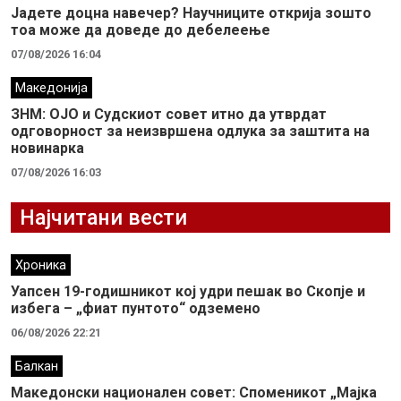
Јадете доцна навечер? Научниците открија зошто
тоа може да доведе до дебелеење
07/08/2026 16:04
Македонија
ЗНМ: ОЈО и Судскиот совет итно да утврдат
одговорност за неизвршена одлука за заштита на
новинарка
07/08/2026 16:03
Најчитани вести
Хроника
Уапсен 19-годишникот кој удри пешак во Скопје и
избега – „фиат пунтото“ одземено
06/08/2026 22:21
Балкан
Македонски национален совет: Споменикот „Мајка