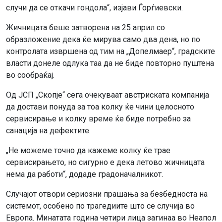
случи да се откачи гондола“, изјави Ѓорѓиевски.
Жичницата беше затворена на 25 април со
образложение дека ќе мирува само два дена, но по
контролата извршена од тим на „Допелмаер“, градските
власти донеле одлука таа да не биде повторно пуштена
во сообраќај.
Од ЈСП „Скопје“ сега очекуваат австриската компанија
да достави понуда за тоа колку ќе чини целосното
сервисирање и колку време ќе биде потребно за
санација на дефектите.
„Не можеме точно да кажеме колку ќе трае
сервисирањето, но сигурно е дека летово жичницата
нема да работи“, додаде градоначалникот.
Случајот отвори сериозни прашања за безбедноста на
системот, особено по трагедиите што се случија во
Европа. Минатата година четири лица загинаа во Неапол