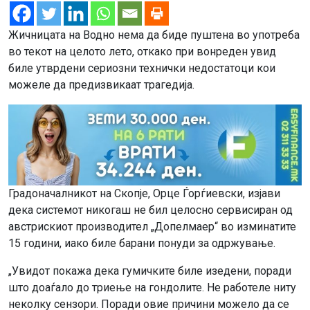
Жичницата на Водно нема да биде пуштена во употреба
во текот на целото лето, откако при вонреден увид
биле утврдени сериозни технички недостатоци кои
можеле да предизвикаат трагедија.
Градоначалникот на Скопје, Орце Ѓорѓиевски, изјави
дека системот никогаш не бил целосно сервисиран од
австрискиот производител „Допелмаер“ во изминатите
15 години, иако биле барани понуди за одржување.
„Увидот покажа дека гумичките биле изедени, поради
што доаѓало до триење на гондолите. Не работеле ниту
неколку сензори. Поради овие причини можело да се