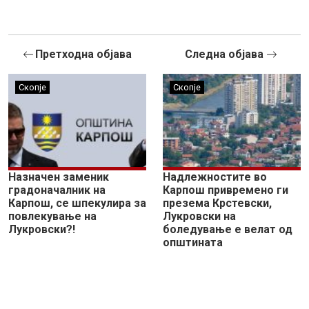
Претходна објава
Следна објава
Скопје
Скопје
Назначен заменик
Надлежностите во
градоначалник на
Карпош привремено ги
Карпош, се шпекулира за
презема Крстевски,
повлекување на
Лукровски на
Лукровски?!
боледување е велат од
општината