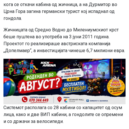
кога се откачи кабина од жичница, а на Дурмитор во
Црна Гора загина германски турист кој испаднал од
гондола.
Жичницата од Средно Водно до Милениумскиот крст
беше пуштена во употреба на 3 јуни 2011 година.
Проектот го реализираше австриската компанија
„Допелмаер“, а инвестицијата чинеше 6,7 милиони евра.
Системот располага со 28 кабини со капацитет од осум
лица, како и две ВИП кабини, а гондолите се опремени
и со држачи за велосипеди.