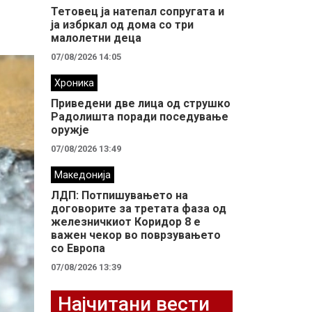
Тетовец ја натепал сопругата и
ја избркал од дома со три
малолетни деца
07/08/2026 14:05
Хроника
Приведени две лица од струшко
Радолишта поради поседување
оружје
07/08/2026 13:49
Македонија
ЛДП: Потпишувањето на
договорите за третата фаза од
железничкиот Коридор 8 е
важен чекор во поврзувањето
со Европа
07/08/2026 13:39
Најчитани вести