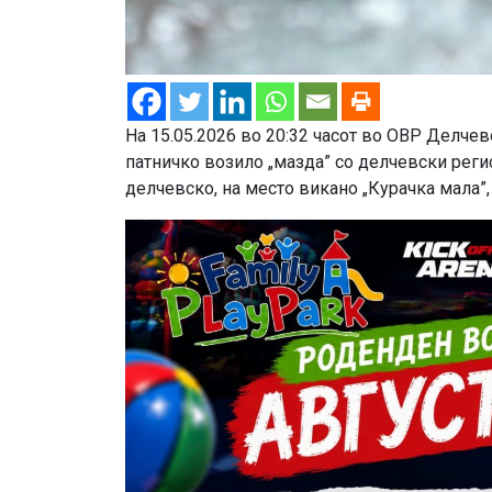
На 15.05.2026 во 20:32 часот во ОВР Делчев
патничко возило „мазда” со делчевски регис
делчевско, на место викано „Курачка мала”, 