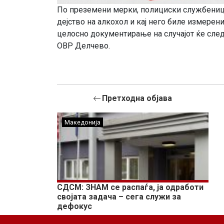
По преземени мерки, полициски службеници
дејство на алкохол и кај него биле измерен
целосно документирање на случајот ќе след
ОВР Делчево.
Претходна објава
Македонија
СДСМ: ЗНАМ се распаѓа, ја одработи
својата задача – сега служи за
дефокус