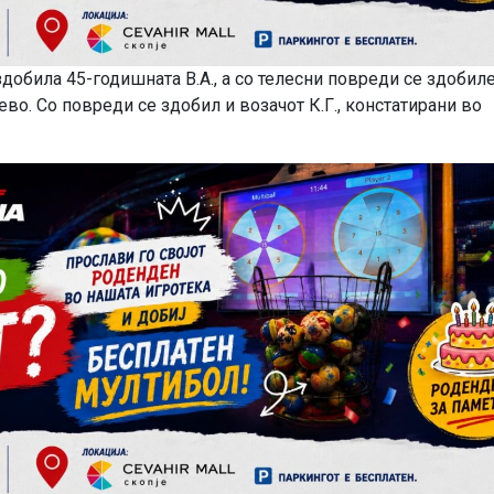
добила 45-годишната В.А., а со телесни повреди се здобил
ево. Со повреди се здобил и возачот К.Г., констатирани во