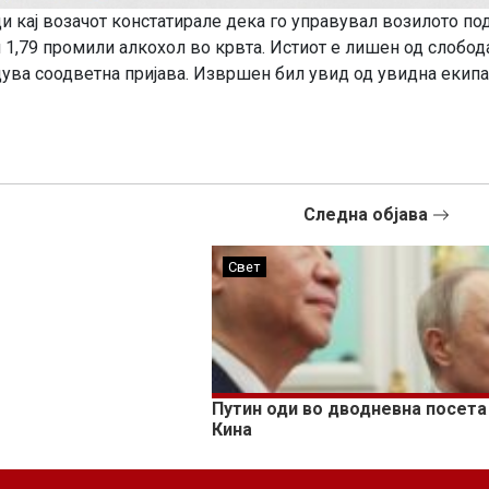
 кај возачот констатирале дека го управувал возилото по
и 1,79 промили алкохол во крвта. Истиот е лишен од слобод
ува соодветна пријава. Извршен бил увид од увидна екипа
Следна објава
Свет
Путин оди во дводневна посета
Кина