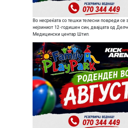
Во несреќата со тешки телесни повреди се з
нејзиниот 12-годишен син, двајцата од Делч
Медицински центар Штип.