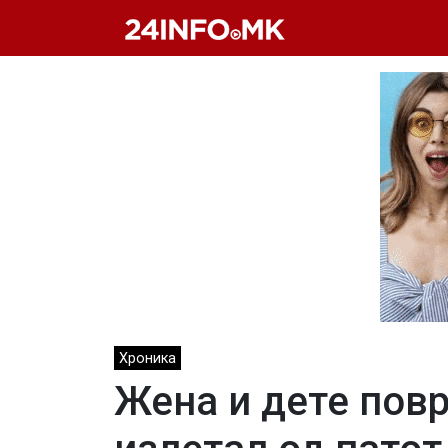
Skip to main content
Хроника
Жена и дете пов