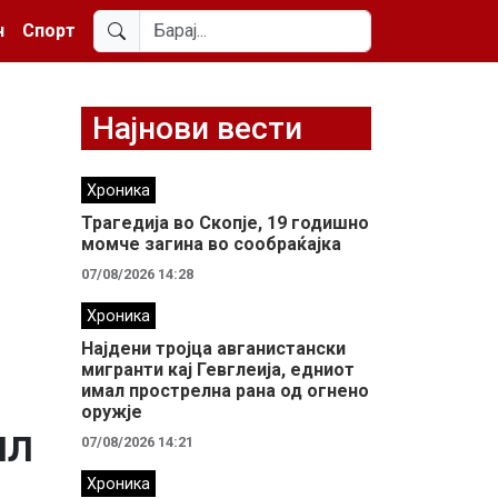
н
Спорт
Најнови вести
Хроника
Трагедија во Скопје, 19 годишно
момче загина во сообраќајка
07/08/2026 14:28
Хроника
Најдени тројца авганистански
мигранти кај Гевглеија, едниот
имал прострелна рана од огнено
оружје
ил
07/08/2026 14:21
Хроника