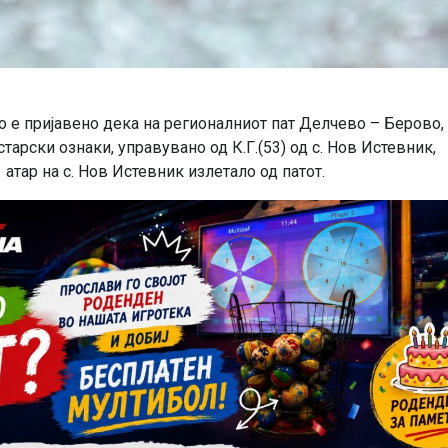
о е пријавено дека на регионалниот пат Делчево – Берово,
тарски ознаки, управувано од К.Г.(53) од с. Нов Истевник,
атар на с. Нов Истевник излетало од патот.