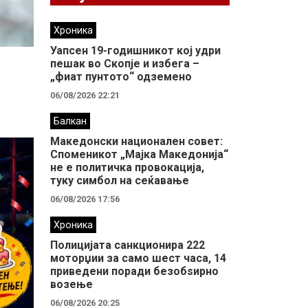
Хроника
Уапсен 19-годишникот кој удри
пешак во Скопје и избега –
„фиат пунтото“ одземено
06/08/2026 22:21
Балкан
Македонски национален совет:
Споменикот „Мајка Македонија“
не е политичка провокација,
туку симбол на сеќавање
06/08/2026 17:56
Хроника
Полицијата санкционира 222
моторџии за само шест часа, 14
приведени поради безобѕирно
возење
06/08/2026 20:25