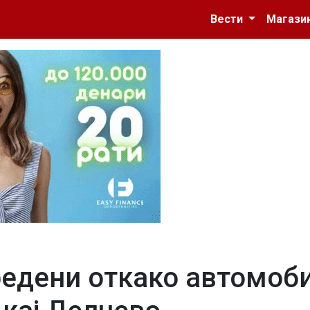
Вести
Магази
редени откако автомоб