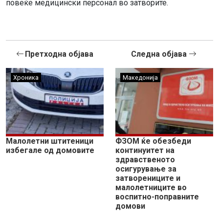
повеќе медицински персонал во затворите.
Претходна објава
Следна објава
Хроника
Македонија
Малолетни штитеници
ФЗОМ ќе обезбеди
избегале од домовите
континуитет на
здравственото
осигурување за
затворениците и
малолетниците во
воспитно-поправните
домови