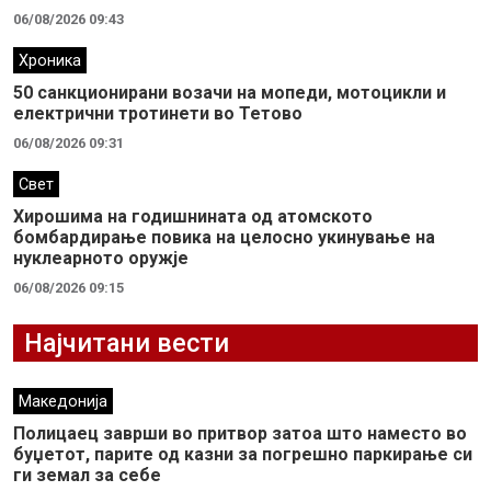
06/08/2026 09:43
Хроника
50 санкционирани возачи на мопеди, мотоцикли и
електрични тротинети во Тетово
06/08/2026 09:31
Свет
Хирошима на годишнината од атомското
бомбардирање повика на целосно укинување на
нуклеарното оружје
06/08/2026 09:15
Најчитани вести
Македонија
Полицаец заврши во притвор затоа што наместо во
буџетот, парите од казни за погрешно паркирање си
ги земал за себе