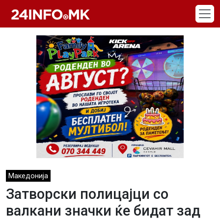
Skip to main content
Македонија
Затворски полицајци со
валкани значки ќе бидат зад