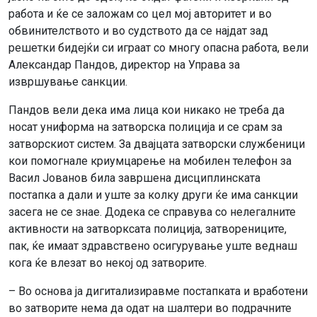
работа и ќе се заложам со цел мој авторитет и во
обвинителството и во судството да се најдат зад
решетки бидејќи си играат со многу опасна работа, вели
Александар Пандов, директор на Управа за
извршување санкции.
Пандов вели дека има лица кои никако не треба да
носат униформа на затворска полиција и се срам за
затворскиот систем. За двајцата затворски службеници
кои помогнале криумцарење на мобилен телефон за
Васил Јованов била завршена дисциплинската
постапка а дали и уште за колку други ќе има санкции
засега не се знае. Додека се справува со нелегалните
активности на затворксата полиција, затворениците,
пак, ќе имаат здравствено осигурување уште веднаш
кога ќе влезат во некој од затворите.
– Во основа ја дигитализиравме постапката и вработени
во затворите нема да одат на шалтери во подрачните