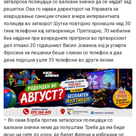
затворски полицајци со валкани значки да се најдат зад
решетки. Ова го најави директорот на Управата за
извршување санкции откако вчера интервентната
полиција во затворот Шутка повторно пронашла над 30
тина телефони кај затвореници. Претходно, 70 мобилни
беа најдени при вонредните претреси во пртворскиот
дел откако 20 годишниот Васил Јованов кој ја усмрти
Фросина на пешачки беше сликан со телефон а два
дена подоцна уште 35 телефони во други ќелии.
– Во оваа борба против затворски полицајци со
валкани значки нема да попуштам. Треба да им биде
јасно на сите до еден, ќе бидат фатени и избркани од