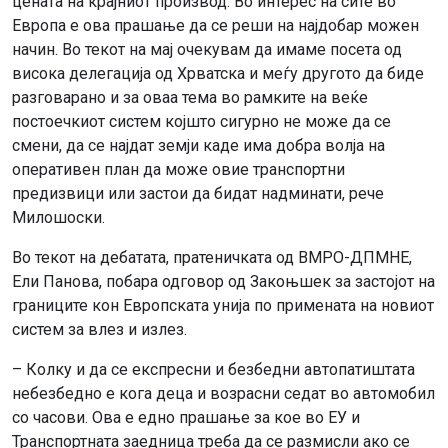
цената на крајниот производ. Во интерес на сите во
Европа е ова прашање да се реши на најдобар можен
начин. Во текот на мај очекувам да имаме посета од
висока делегација од Хрватска и меѓу другото да биде
разговарано и за оваа тема во рамките на веќе
постоечкиот систем којшто сигурно не може да се
смени, да се најдат земји каде има добра волја на
оперативен план да може овие транспортни
предизвици или застои да бидат надминати, рече
Милошоски.
Во текот на дебатата, пратеничката од ВМРО-ДПМНЕ,
Ели Панова, побара одговор од Закоњшек за застојот на
границите кон Европската унија по примената на новиот
систем за влез и излез.
– Колку и да се експресни и безбедни автопатиштата
небезбедно е кога деца и возрасни седат во автомобил
со часови. Ова е едно прашање за кое во ЕУ и
Транспортната заедница треба да се размисли ако се