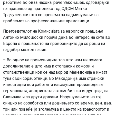
работиме во оваа насока, рече Закоњшек, одговарајќи
на прашање од пратеникот од СДСМ Митко
Трајчулевски што се презема за надминување на
проблемот на професионалните превозници.
Претседателот на Комисијата за европски прашања
Антонио Милошоски порача дека во интерес на сите во
Европа е прашањето на превозниците да се реши на
најдобар можен начин.
– Во однос на превозниците тоа што нам ни помага
дополнително е што има и стопански комори и
стопанственици кои се надвор од Македонија а имаат
тука свои соработници. Во Македонија има странски
инвестиции кои работат и извезуваат производи за
германската, австриската автомобилска индустрија, за
Словачка и за други држави. Нарушувањето на тој
синџир на соработка или доцнењето со време, ден, два,
три или повеќе, ја зголемува и цената на транспортот и