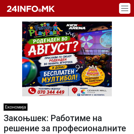
Skip to main content
Економија
Закоњшек: Работиме на
решение за професионалните