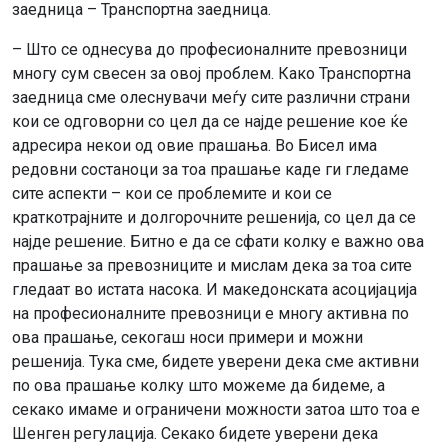
заедница – Транспортна заедница.
– Што се однесува до професионалните превозници
многу сум свесен за овој проблем. Како Транспортна
заедница сме олеснувачи меѓу сите различни страни
кои се одговорни со цел да се најде решение кое ќе
адресира некои од овие прашања. Во Бисел има
редовни состаноци за тоа прашање каде ги гледаме
сите аспекти – кои се проблемите и кои се
краткотрајните и долгорочните решенија, со цел да се
најде решение. Битно е да се сфати колку е важно ова
прашање за превозниците и мислам дека за тоа сите
гледаат во истата насока. И македонската асоцијација
на професионалните превозници е многу активна по
ова прашање, секогаш носи примери и можни
решенија. Тука сме, бидете уверени дека сме активни
по ова прашање колку што можеме да бидеме, а
секако имаме и ограничени можности затоа што тоа е
Шенген регулација. Секако бидете уверени дека