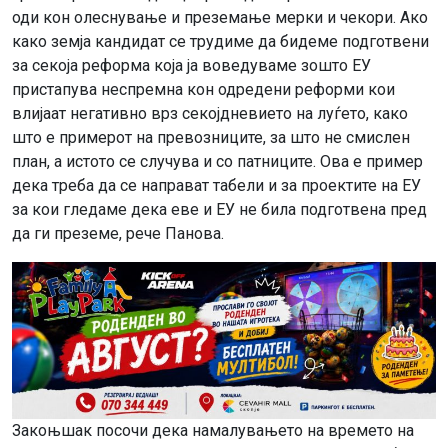
оди кон олеснување и преземање мерки и чекори. Ако
како земја кандидат се трудиме да бидеме подготвени
за секоја реформа која ја воведуваме зошто ЕУ
пристапува неспремна кон одредени реформи кои
влијаат негативно врз секојдневието на луѓето, како
што е примерот на превозниците, за што не смислен
план, а истото се случува и со патниците. Ова е пример
дека треба да се направат табели и за проектите на ЕУ
за кои гледаме дека еве и ЕУ не била подготвена пред
да ги преземе, рече Панова.
Закоњшак посочи дека намалувањето на времето на