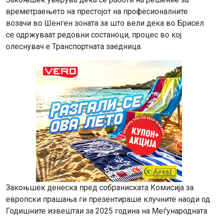
времетраењето на престојот на професионалните
возачи во Шенген зоната за што вели дека во Брисел
се одржуваат редовни состаноци, процес во кој
олеснувач е Транспортната заедница.
Закоњшек денеска пред собраниската Комисија за
европски прашања ги презентираше клучните наоди од
Годишните извештаи за 2025 година на Меѓународната