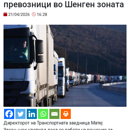
превозници во Шенген зоната
21/04/2026
16:28
Директорот на Транспортната заедница Матеј
Закоњшек уверува дека се работи на решение за