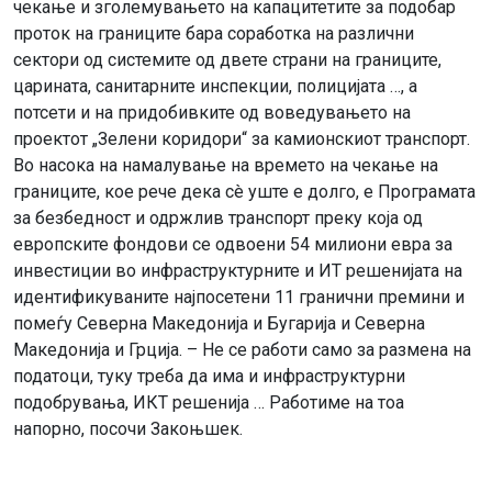
чекање и зголемувањето на капацитетите за подобар
проток на границите бара соработка на различни
сектори од системите од двете страни на границите,
царината, санитарните инспекции, полицијата …, а
потсети и на придобивките од воведувањето на
проектот „Зелени коридори“ за камионскиот транспорт.
Во насока на намалување на времето на чекање на
границите, кое рече дека сè уште е долго, е Програмата
за безбедност и одржлив транспорт преку која од
европските фондови се одвоени 54 милиони евра за
инвестиции во инфраструктурните и ИТ решенијата на
идентификуваните најпосетени 11 гранични премини и
помеѓу Северна Македонија и Бугарија и Северна
Македонија и Грција. – Не се работи само за размена на
податоци, туку треба да има и инфраструктурни
подобрувања, ИКТ решенија … Работиме на тоа
напорно, посочи Закоњшек.