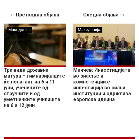
Претходна објава
Следна објава
Македонија
Македонија
Три вида државна
Минчев: Инвестицијата
матура – гимназијалците
во знаење и
ќе полагаат на 6 и 11
компетенции е
јуни, учениците од
инвестиција во силни
стручните и од
институции и одржлива
уметничките училишта
европска иднина
на 6 и 12 јуни