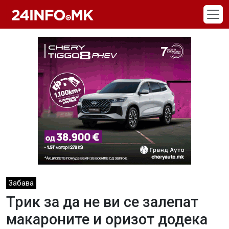
Skip to main content
Забава
Трик за да не ви се залепат
макароните и оризот додека