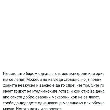
На сите што барем еднаш зготвиле макарони или ориз
им се лепат. Можеби не изгледа страшно, но ја прави
храната невкусна и важно е да го спречите тоа. Сите го
знаат трикот на италијанските готвачи кои открија дека
ако сакате добро сварени макарони кои не се лепат,
треба да додадете една лажица маслиново или обично
масло. Истото важи и за оризот.