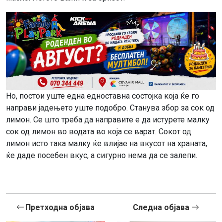
Но, постои уште една едноставна состојка која ќе го
направи јадењето уште подобро. Станува збор за сок од
лимон. Се што треба да направите е да истурете малку
сок од лимон во водата во која се варат. Сокот од
лимон исто така малку ќе влијае на вкусот на храната,
ќе даде посебен вкус, а сигурно нема да се залепи.
Претходна објава
Следна објава