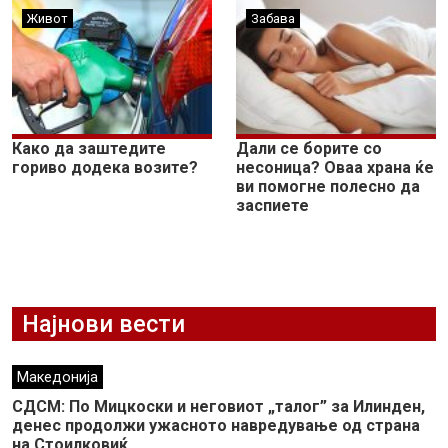
Живот
Забава
Како да заштедите
Дали се борите со
гориво додека возите?
несоница? Оваа храна ќе
ви помогне полесно да
заспиете
Најнови вести
Македонија
СДСМ: По Мицкоски и неговиот „талог” за Илинден,
денес продолжи ужасното навредување од страна
на Стоилковиќ