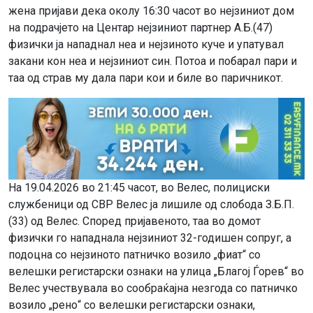
жена пријави дека околу 16:30 часот во нејзиниот дом
на подрачјето на Центар нејзиниот партнер А.Б.(47)
физички ја нападнал неа и нејзиното куче и упатувал
закани кон неа и нејзиниот син. Потоа и побарал пари и
таа од страв му дала пари кои и биле во паричникот.
На 19.04.2026 во 21:45 часот, во Велес, полициски
службеници од СВР Велес ја лишиле од слобода З.Б.П.
(33) од Велес. Според пријавеното, таа во домот
физички го нападнала нејзиниот 32-годишен сопруг, а
подоцна со нејзиното патничко возило „фиат“ со
велешки регистарски ознаки на улица „Благој Ѓорев“ во
Велес учествувала во сообраќајна незгода со патничко
возило „рено“ со велешки регистарски ознаки,