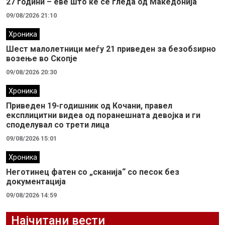
27 години – еве што ќе се гледа од Македонија
09/08/2026 21:10
Хроника
Шест малолетници меѓу 21 приведен за безобѕирно
возење во Скопје
09/08/2026 20:30
Хроника
Приведен 19-годишник од Кочани, правел
експлицитни видеа од поранешната девојка и ги
споделувал со трети лица
09/08/2026 15:01
Хроника
Неготинец фатен со „сканија“ со песок без
документација
09/08/2026 14:59
Најчитани вести