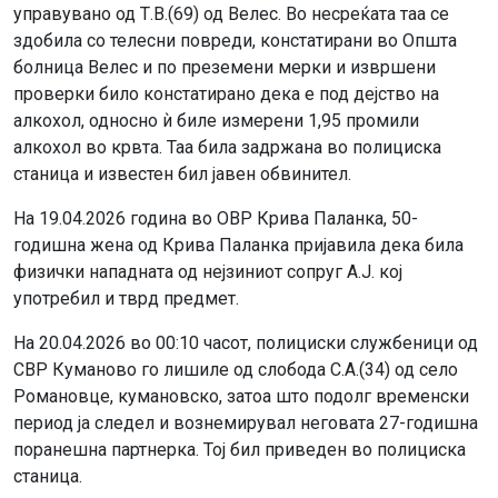
управувано од Т.В.(69) од Велес. Во несреќата таа се
здобила со телесни повреди, констатирани во Општа
болница Велес и по преземени мерки и извршени
проверки било констатирано дека е под дејство на
алкохол, односно ѝ биле измерени 1,95 промили
алкохол во крвта. Таа била задржана во полициска
станица и известен бил јавен обвинител.
На 19.04.2026 година во ОВР Крива Паланка, 50-
годишна жена од Крива Паланка пријавила дека била
физички нападната од нејзиниот сопруг А.Ј. кој
употребил и тврд предмет.
На 20.04.2026 во 00:10 часот, полициски службеници од
СВР Куманово го лишиле од слобода С.А.(34) од село
Романовце, кумановско, затоа што подолг временски
период ја следел и вознемирувал неговата 27-годишна
поранешна партнерка. Тој бил приведен во полициска
станица.