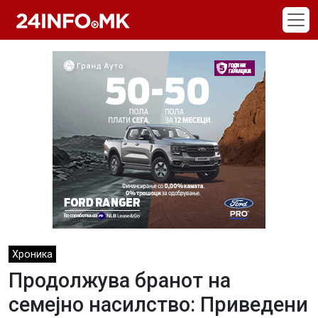
Skip to main content
Хроника
Продолжува бранот на
семејно насилство: Приведени