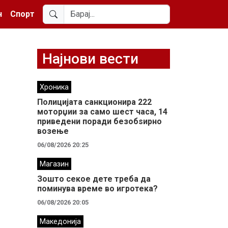
н
Спорт
Најнови вести
Хроника
Полицијата санкционира 222
моторџии за само шест часа, 14
приведени поради безобѕирно
возење
06/08/2026 20:25
Магазин
Зошто секое дете треба да
поминува време во игротека?
06/08/2026 20:05
Македонија