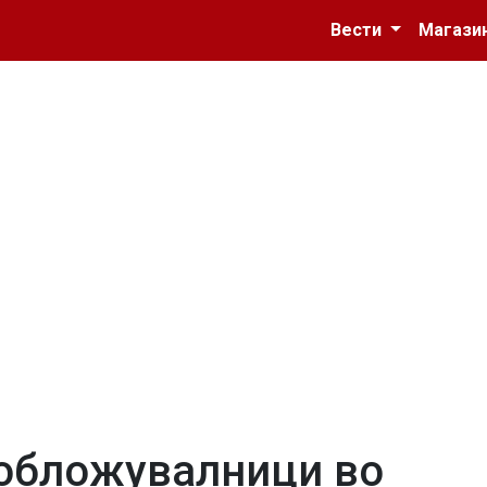
Вести
Магази
 обложувалници во