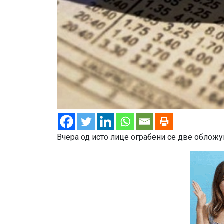
Вчера од исто лице ограбени се две облож