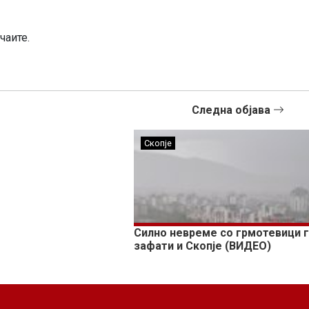
чаите.
Следна објава
Скопје
Силно невреме со грмотевици 
зафати и Скопје (ВИДЕО)