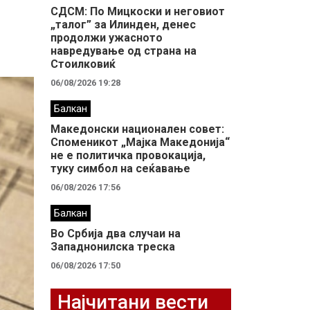
СДСМ: По Мицкоски и неговиот
„талог” за Илинден, денес
продолжи ужасното
навредување од страна на
Стоилковиќ
06/08/2026 19:28
Балкан
Македонски национален совет:
Споменикот „Мајка Македонија“
не е политичка провокација,
туку симбол на сеќавање
06/08/2026 17:56
Балкан
Во Србија два случaи на
Западнонилска треска
06/08/2026 17:50
Најчитани вести