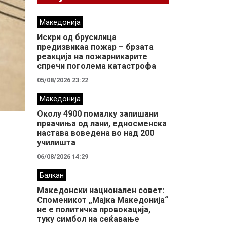
Македонија
Искри од брусилица
предизвикаа пожар – брзата
реакција на пожарникарите
спречи поголема катастрофа
05/08/2026 23:22
Македонија
Околу 4900 помалку запишани
првачиња од лани, едносменска
настава воведена во над 200
училишта
06/08/2026 14:29
Балкан
Македонски национален совет:
Споменикот „Мајка Македонија“
не е политичка провокација,
туку симбол на сеќавање