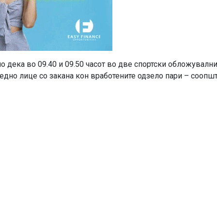
но дека во 09.40 и 09.50 часот во две спортски обложувалн
едно лице со закана кон вработените одзело пари – соопшт