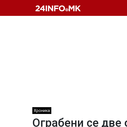
Skip to main content
Хроника
Ограбени се две