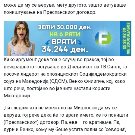
може да му се верува, меѓу другото, зашто ветуваше
поништување на Преспанскиот договор.
Како аргумент дека тоа е случај во пракса, тој во
вечерашното гостување во Дневникот на ТВ Сител, го
посочи лидерот на опозицискиот Социјалдемократски
сојуз на Македонија (СДСМ), Венко Филипче, кој, како
што рече, постојано во јавните настапи користи
Македонија.
„Ги гледам, аха не моежело на Мицкоски да му се
верува, тој рече дека ќе го врати името, ќе го поништи
(Преспанскиот) договор. Па, еве – го вративме. Па,
дури и Венко, кому му беше устата полна со ‘северна’,