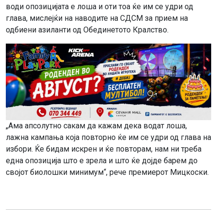
води опозицијата е лоша и оти тоа ќе им се удри од
глава, мислејќи на наводите на СДСМ за прием на
одбиени азиланти од Обединетото Кралство.
„Ама апсолутно сакам да кажам дека водат лоша,
лажна кампања која повторно ќе им се удри од глава на
избори. Ќе бидам искрен и ќе повторам, нам ни треба
една опозиција што е зрела и што ќе дојде барем до
својот биолошки минимум“, рече премиерот Мицкоски.