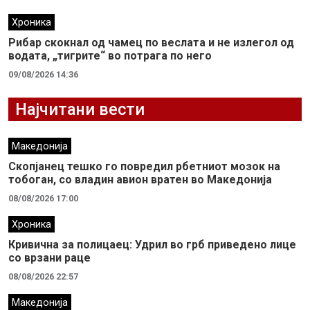
Хроника
Рибар скокнал од чамец по веслата и не излегол од
водата, „тигрите“ во потрага по него
09/08/2026 14:36
Најчитани вести
Македонија
Скопјанец тешко го повредил рбетниот мозок на
тобоган, со владин авион вратен во Македонија
08/08/2026 17:00
Хроника
Кривична за полицаец: Удрил во грб приведено лице
со врзани раце
08/08/2026 22:57
Македонија