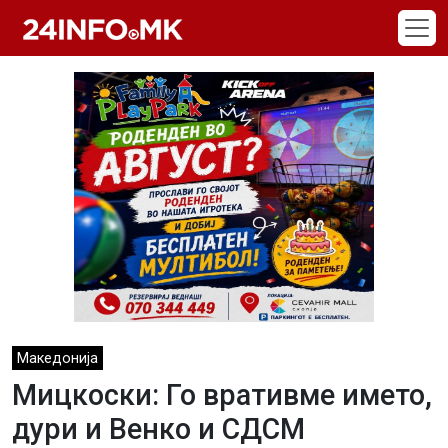
Skip to main content
Македонија
Мицкоски: Го вративме името,
дури и Венко и СДСМ