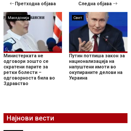
Претходна објава
Следна објава
Македонија
Свет
Министерката не
Путин потпиша закон за
одговори зошто се
национализација на
скратени парите за
напуштени имоти во
ретки болести –
окупираните делови на
одговорноста била во
Украина
Здравство
Најнови вести