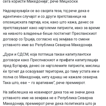
сега користи Македонија“, рече Мицкоски.
Надоврзувајќи се во својата теза, тој рече дека е
идентичен случајот и со други претставници на
опозициската партија, кои, како што кажа, денес се
претставуваат како најголеми патриоти, иако за време
на нивното владеење беше постигнат Преспанскиот
договор со Грција, согласно кој земјава го смени
уставното име во Република Северна Македонија.
„Дури и СДСМ, која потпиша такви капитулантски
договори како Преспнаскиот и прифати капитулација
пред Бугарија, денес се најголемите патриоти, мислиш
ќе тргнат да освојуваат територии, до таму устата им е
полна со Македонија, ниту еднаш не кажале северна.
Така што, еве – го вративме“, рече премиерот.
На забелешка на новинарот дека тоа не значи дека
уставното име на земјава не е Република Северна
Македонија, премиерот рече дека политиката што ја