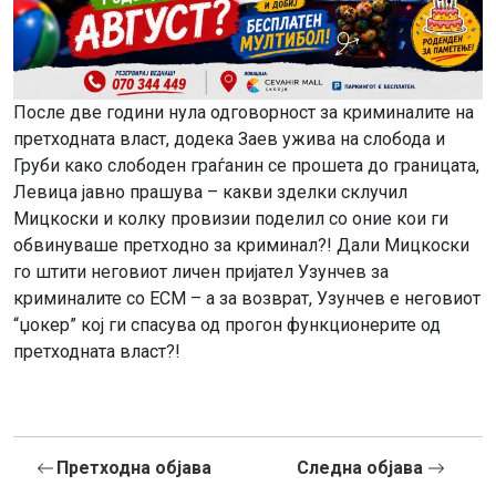
После две години нула одговорност за криминалите на
претходната власт, додека Заев ужива на слобода и
Груби како слободен граѓанин се прошета до границата,
Левица јавно прашува – какви зделки склучил
Мицкоски и колку провизии поделил со оние кои ги
обвинуваше претходно за криминал?! Дали Мицкоски
го штити неговиот личен пријател Узунчев за
криминалите со ЕСМ – а за возврат, Узунчев е неговиот
“џокер” кој ги спасува од прогон функционерите од
претходната власт?!
Претходна објава
Следна објава