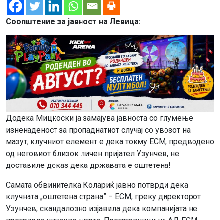
Соопштение за јавност на Левица:
Додека Мицкоски ја замајува јавноста со глумење
изненаденост за пропаднатиот случај со увозот на
мазут, клучниот елемент е дека токму ЕСМ, предводено
од неговиот близок личен пријател Узунчев, не
доставиле доказ дека државата е оштетена!
Самата обвинителка Колариќ јавно потврди дека
клучната „оштетена страна” – ЕСМ, преку директорот
Узунчев, скандалозно изјавила дека компанијата не