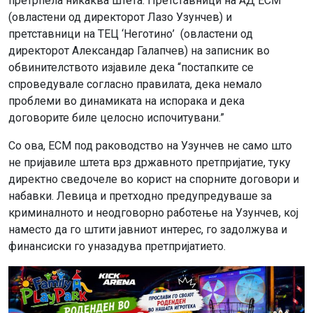
претрпела никаква штета. Претставници на АД ЕСМ
(овластени од директорот Лазо Узунчев) и
претставници на ТЕЦ ‘Неготино’ (овластени од
директорот Александар Галапчев) на записник во
обвинителството изјавиле дека “постапките се
спроведувале согласно правилата, дека немало
проблеми во динамиката на испорака и дека
договорите биле целосно испочитувани.”
Со ова, ЕСМ под раководство на Узунчев не само што
не пријавиле штета врз државното претпријатие, туку
директно сведочеле во корист на спорните договори и
набавки. Левица и претходно предупредуваше за
криминалното и неодговорно работење на Узунчев, кој
наместо да го штити јавниот интерес, го задолжува и
финансиски го уназадува претпријатието.