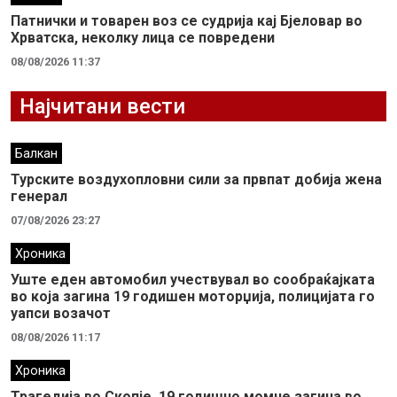
Патнички и товарен воз се судрија кај Бјеловар во
Хрватска, неколку лица се повредени
08/08/2026 11:37
Најчитани вести
Балкан
Турските воздухопловни сили за првпат добија жена
генерал
07/08/2026 23:27
Хроника
Уште еден автомобил учествувал во сообраќајката
во која загина 19 годишен моторџија, полицијата го
уапси возачот
08/08/2026 11:17
Хроника
Трагедија во Скопје, 19 годишно момче загина во