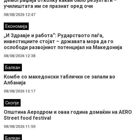
демографија отколку какви било резултати –
училиштата им се празнат оред очи
08/08/2026 12:47
Економија
„И Здравје и работа“: Рударството паѓа,
инвестициите стојат – државата мора да го
ослободи развојниот потенцијал на Македонија
08/08/2026 12:38
Балкан
Комбе со македонски таблички се запали во
Албанија
08/08/2026 12:17
Скопје
Општина Аеродром и оваа година домаќин на AERO
Street food festival
08/08/2026 11:50
Балкан