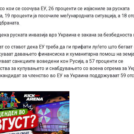
 кои се соочува ЕУ, 26 проценти се изјасниле за руската
а, 19 проценти ја посочиле меѓународната ситуација, а 18 от
дбраната.
ека руската инвазија врз Украина е закана за безбедноста 
т со ставот дека ЕУ треба да ги прифати луѓето што бегаат
ржуваат давањето финансиска и хуманитарна помош на земја
ваат санкциите воведени кон Русија, а 57 проценти се
ства за купувањето и снабдувањето со воена опрема за Ук
кандидат за членство во ЕУ на Украина поддржуваат 59 отс