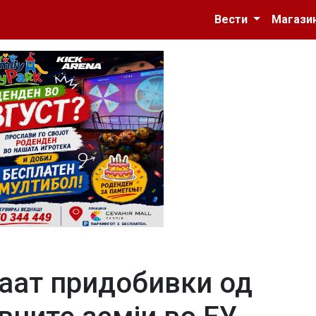
Вести
Магази
даат придобивки од