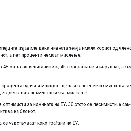
пејците изјавиле дека нивната земја имала корист од член
рист, а пет проценти немаат мислење.
о 48 отсто од испитаниците, 45 проценти не ѝ веруваат, а с
 проценти од испитаниците, целосно негативно мислење и
, а еден отсто немаат никакво мислење.
 оптимисти за иднината на ЕУ, 38 отсто се песимисти, а сам
ктива на блокот.
 се чувствуваат како граѓани на ЕУ.