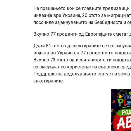
На прашањето кои се главните предизвици со
инвазија врз Украина, 20 отсто за миграцијат
посочиле зајакнувањето на безбедноста и о
Вкупно 77 проценти од Европејците сметат д
Дури 81 отсто од анектираните се согласуваа
војната во Украина, а 77 проценти го подд
Вкупно 73 отсто од испитаниците ги поддржу
согласуваат со користење на европски сред
Поддршка за доделувањето статус на земја 
анкетираните.