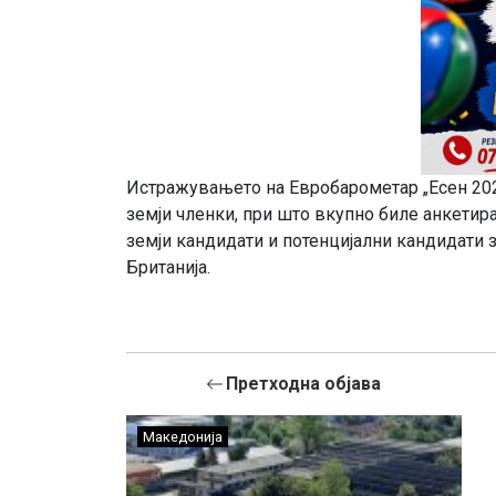
Истражувањето на Евробарометар „Есен 202
земји членки, при што вкупно биле анкетира
земји кандидати и потенцијални кандидати з
Британија.
Претходна објава
Македонија