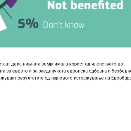
етаат дека нивната земја имала корист од членството во
та за еврото и за заедничката европска одбрана и безбедн
кажуваат резултатите од најновото истражување на Евроба