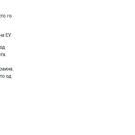
сто го
на ЕУ.
 од
та.
раина.
то од