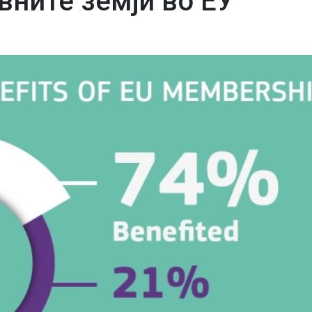
вните земји во ЕУ