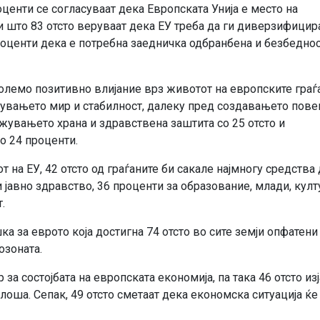
центи се согласуваат дека Европската Унија е место на
и што 83 отсто веруваат дека ЕУ треба да ги диверзифицир
проценти дека е потребна заедничка одбранбена и безбедно
големо позитивно влијание врз животот на европските граѓ
бедувањето мир и стабилност, далеку пред создавањето пове
жувањето храна и здравствена заштита со 25 отсто и
о 24 проценти.
т на ЕУ, 42 отсто од граѓаните би сакале најмногу средства 
 јавно здравство, 36 проценти за образование, млади, култ
.
за еврото која достигна 74 отсто во сите земји опфатени
озоната.
за состојбата на европската економија, па така 46 отсто из
 лоша. Сепак, 49 отсто сметаат дека економска ситуација ќе