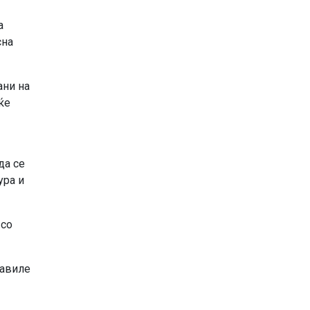
а
сна
ани на
ќе
да се
ура и
 со
јавиле