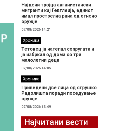
Најдени тројца авганистански
мигранти кај Гевглеија, едниот
имал прострелна рана од огнено
оружје
07/08/2026 14:21
Хроника
Тетовец ја натепал сопругата и
ја избркал од дома со три
малолетни деца
07/08/2026 14:05
Хроника
Приведени две лица од струшко
Радолишта поради поседување
оружје
07/08/2026 13:49
Најчитани вести