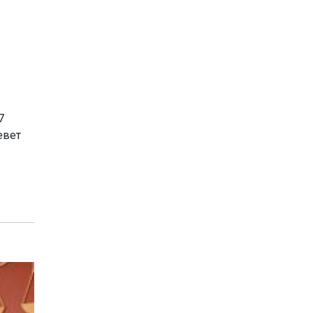
7
евет