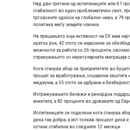
Над две третини од испитаниците или 67 про
стабилност во еден проблематичен свет, пр
трговските односи на глобално ниво, а 79 
политика меѓу земјите членки.
На прашањето која активност на ЕУ има нај
краток рок, 42 отсто се изјасниле за обез
можности за работа со 26 проценти, овозмо
справувањето со нерегуларната миграција с
Кога станува збор за приоритетите во буџето
трошат за вработување, социјална заштита и
медиуми, а 35 отсто за одбрана и безбедност
Истражувањето бележи и рекордна поддршка 
анкетата, а 82 проценти во државите од Евр
Испитаниците се поделени кога станува збор 
дека таа добра, а ист толкав процент дека е
остане стабилна во следните 12 месеци.