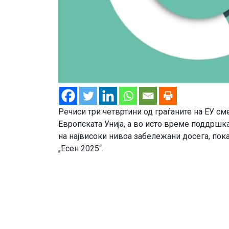
Речиси три четвртини од граѓаните на ЕУ см
Европската Унија, а во исто време поддршка
на највисоки нивоа забележани досега, по
„Есен 2025“.