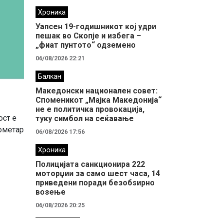
Хроника
Уапсен 19-годишникот кој удри
пешак во Скопје и избега –
„фиат пунтото“ одземено
06/08/2026 22:21
Балкан
Македонски национален совет:
Споменикот „Мајка Македонија“
не е политичка провокација,
ост е
туку симбол на сеќавање
рометар
06/08/2026 17:56
Хроника
Полицијата санкционира 222
моторџии за само шест часа, 14
приведени поради безобѕирно
возење
06/08/2026 20:25