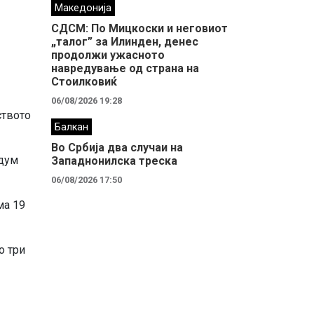
Македонија
СДСМ: По Мицкоски и неговиот
„талог” за Илинден, денес
продолжи ужасното
навредување од страна на
Стоилковиќ
06/08/2026 19:28
ството
Балкан
Во Србија два случaи на
едум
Западнонилска треска
06/08/2026 17:50
ма 19
о три