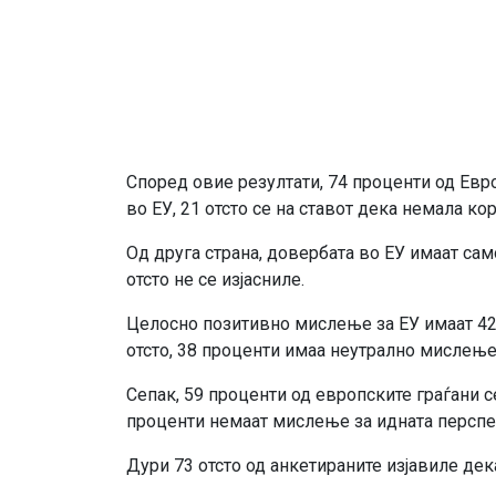
Според овие резултати, 74 проценти од Евро
во ЕУ, 21 отсто се на ставот дека немала ко
Од друга страна, довербата во ЕУ имаат сам
отсто не се изјасниле.
Целосно позитивно мислење за ЕУ имаат 42
отсто, 38 проценти имаа неутрално мислење
Сепак, 59 проценти од европските граѓани се
проценти немаат мислење за идната перспе
Дури 73 отсто од анкетираните изјавиле дека