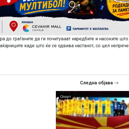
а до граѓаните да ги почитуваат наредбите и насоките што 
ќајниците каде што ќе се одвива настанот, со цел непрече
Следна објава
Спорт