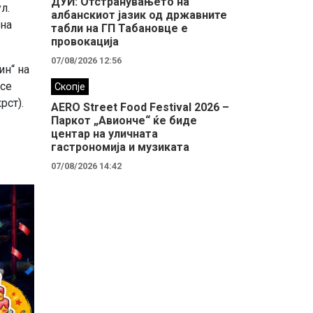
ДУИ: Отстранувањето на
л.
албанскиот јазик од државните
 на
табли на ГП Табановце е
провокација
07/08/2026 12:56
ин“ на
 се
Скопје
рст).
AERO Street Food Festival 2026 –
Паркот „Авионче“ ќе биде
центар на уличната
гастрономија и музиката
07/08/2026 14:42