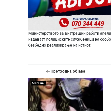
Министерството за внатрешни работи апелир
издаваат полициските службеници на сообра
безбедно реализирање на истиот.
Претходна објава
Магазин