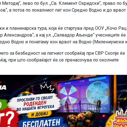
и Методиј“, лево по бул. „Св. Климент Охридски“, право по бу
ров“, а потоа по локалниот пат кон Средно Водно и до врвот
жи и планинарска тура, која ќе стартува пред ООУ „Кочо Рац
дор Александров“, а кај ул. „Салвадор Аљенде“ учесниците ќе
едно Водно и понатаму кон врвот на Водно (Милениумски к
то за безбедност на патниот сообраќај при СВР Скопје ќе
ај, при што сообраќајот ќе се пренасочува по околните