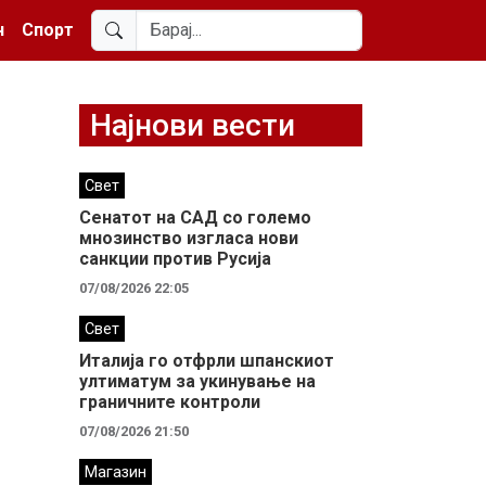
н
Спорт
Најнови вести
Свет
Сенатот на САД со големо
мнозинство изгласа нови
санкции против Русија
07/08/2026 22:05
Свет
Италија го отфрли шпанскиот
ултиматум за укинување на
граничните контроли
07/08/2026 21:50
Магазин