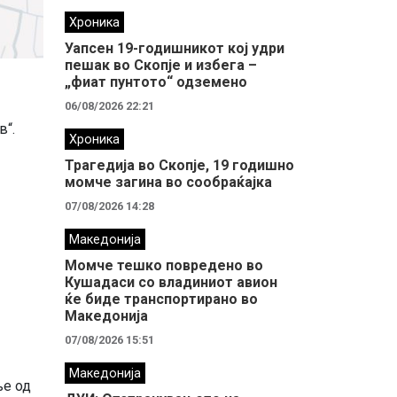
Хроника
Уапсен 19-годишникот кој удри
пешак во Скопје и избега –
„фиат пунтото“ одземено
06/08/2026 22:21
в“.
Хроника
Трагедија во Скопје, 19 годишно
момче загина во сообраќајка
07/08/2026 14:28
Македонија
Момче тешко повредено во
Кушадаси со владиниот авион
ќе биде транспортирано во
Македонија
07/08/2026 15:51
Македонија
ње од