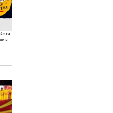
ќе ги
но и