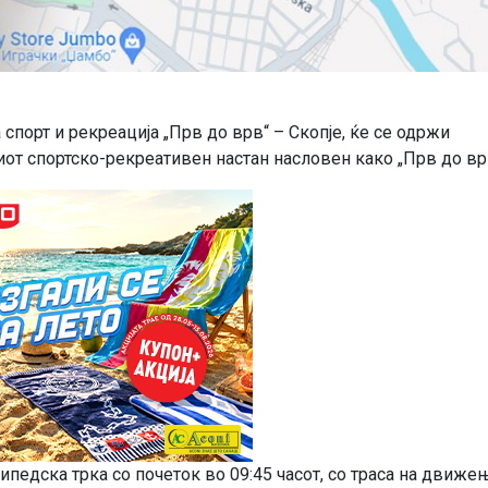
спорт и рекреација „Прв до врв“ – Скопје, ќе се одржи
от спортско-рекреативен настан насловен како „Прв до вр
ипедска трка со почеток во 09:45 часот, со траса на движе