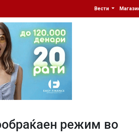
Вести
Магази
ообраќаен режим во