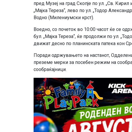
пред Музеј на град Скопје по ул. „Св. Кирил 
„Мајка Тереза“, лево по ул. „Тодор Александ
Водно (Милениумски крст).
Воедно, со почеток во 10:00 часот ќе се одр
бул. „Мајка Тереза“, ќе продолжи по ул. „То
движат десно по планинската патека кон Ср
Поради одржувањето на настанот, Одделение
преземе мерки за посебен режим на сообраќ
сообраќајници.