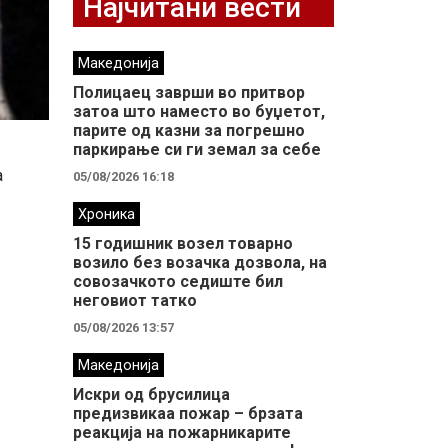
Најчитани вести
Македонија
Полицаец заврши во притвор
затоа што наместо во буџетот,
парите од казни за погрешно
паркирање си ги земал за себе
а
05/08/2026 16:18
Хроника
15 годишник возел товарно
возило без возачка дозвола, на
совозачкото седиште бил
неговиот татко
05/08/2026 13:57
Македонија
Искри од брусилица
предизвикаа пожар – брзата
реакција на пожарникарите