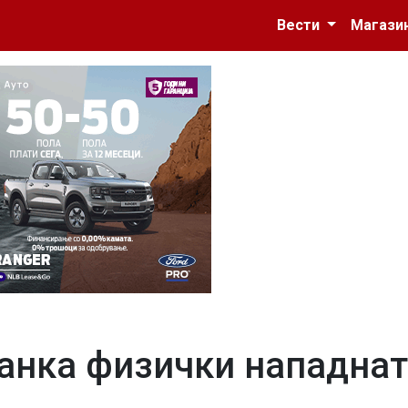
Вести
Магази
јанка физички нападна