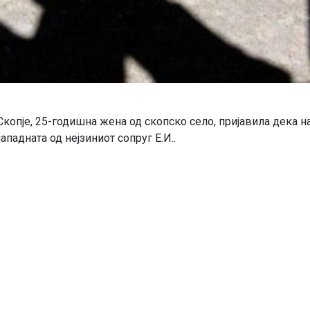
 Скопје, 25-годишна жена од скопско село, пријавила дека н
падната од нејзиниот сопруг Е.И..