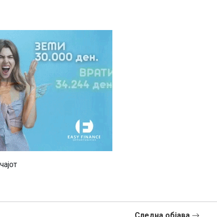
чајот
Следна објава