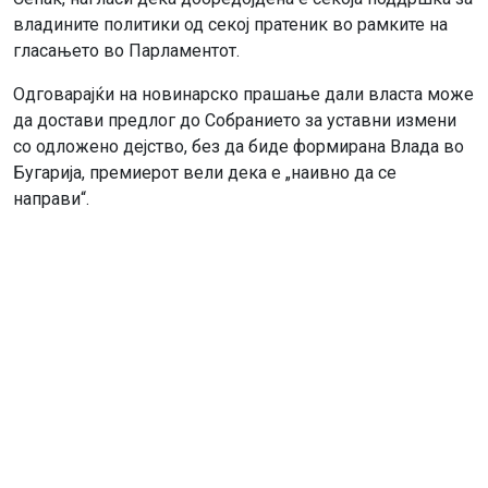
владините политики од секој пратеник во рамките на
гласањето во Парламентот.
Одговарајќи на новинарско прашање дали власта може
да достави предлог до Собранието за уставни измени
со одложено дејство, без да биде формирана Влада во
Бугарија, премиерот вели дека е „наивно да се
направи“.