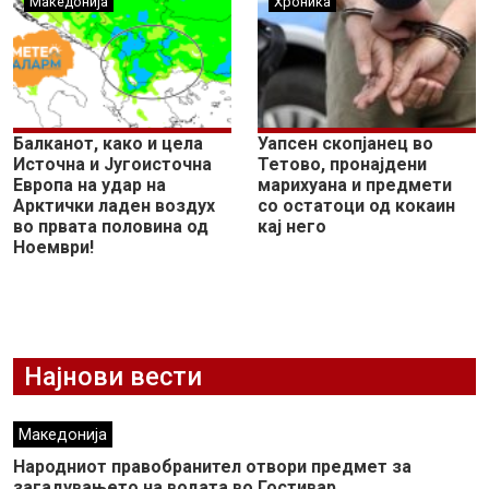
Македонија
Хроника
Балканот, како и цела
Уапсен скопјанец во
Источна и Југоисточна
Тетово, пронајдени
Европа на удар на
марихуана и предмети
Арктички ладен воздух
со остатоци од кокаин
во првата половина од
кај него
Ноември!
Најнови вести
Македонија
Народниот правобранител отвори предмет за
загадувањето на водата во Гостивар