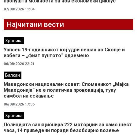
пропушта можноста за нов економски циклус
07/08/2026 11:04
Најчитани вести
Хроника
Уапсен 19-годишникот кој удри пешак во Скопје и
избега – „фиат пунтото“ одземено
06/08/2026 22:21
Балкан
Македонски национален совет: Споменикот „Мајка
Македонија“ не е политичка провокација, туку
симбол на сеќавање
06/08/2026 17:56
Хроника
Полицијата санкционира 222 моторџии за само шест
часа, 14 приведени поради безобѕирно возење