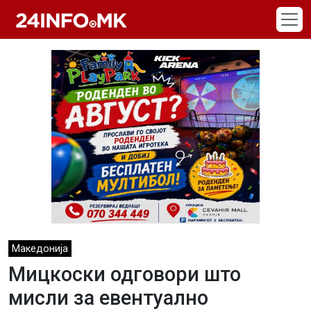
Skip to main content
Македонија
Мицкоски одговори што
мисли за евентуално