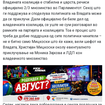
Владината коалиција е стабилна и цврста, речиси
официјално 2/3 мнозинство во Парламентот. Секој што
ги поддржува и споделува политиката на Владата може
да се приклучи. Дали официјално би биле дел од
владеачката коалиција, се уште не сум разговарал во
рамките на партијата и коалицијата. Тоа е процес што
треба да добие поддршка од сите политички чинители –
не е битно само Мицкоски што ќе каже, вели шефот на
Владата, Христијан Мицкоски околу евентуалното
приклучување на Моника Зајкова и ЛДП кон
владеачкото мнозинство.
Сепак, нагласи дека добредојдена е секоја поддршка за