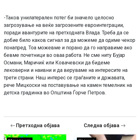
-Таков унилатерален потег би значело целосно
загрозување на веќе загрозените евроинтеграции,
поради авантурите на претходната Влада. Треба да се
добие било каков сигнал за да можеме да одиме чекор
понапред. Тоа можевме и порано да го направиме ако
бевме почетници во оваа работа. Не сме ниту Бујар
Османи, Маричиќ или Ковачевски да бидеме
лековерни и наивни и да веруваме на интересите на
трети страни. Наш интерес се граѓаните и државата,
рече Мицкоски на поставување на камен темелник на
детска градинка во Општина Ѓорче Петров.
Претходна објава
Следна објава