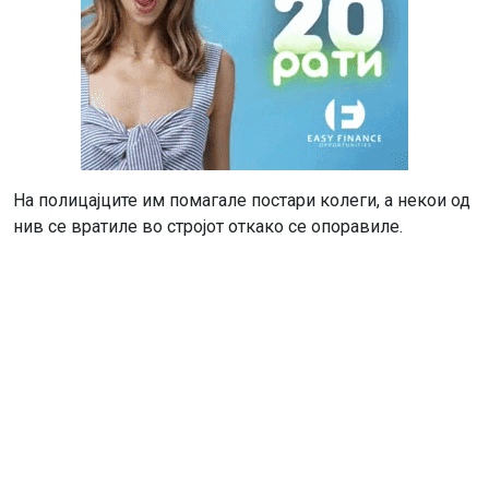
На полицајците им помагале постари колеги, а некои од
нив се вратиле во стројот откако се опоравиле.