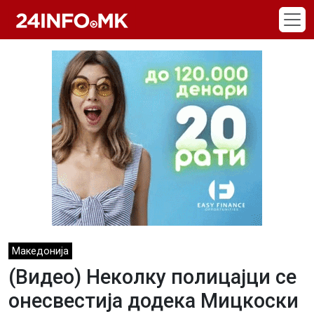
Skip to main content
Македонија
(Видео) Неколку полицајци се
онесвестија додека Мицкоски