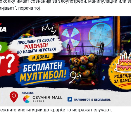
доколку имаат сознанија за злоупотреби, манипулации или з
јават”, порача тој.
жните институции до крај ќе го истражат случајот.