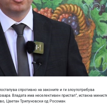
 постапува спротивно на законите и ги злоупотребува
говара. Владата има неселективен пристап”, истакна минист
во, Цветан Трипуновски од Росоман.