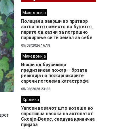
Македонија
Полицаец заврши во притвор
затоа што наместо во буџетот,
парите од казни за погрешно
паркирање си ги земал за себе
05/08/2026 16:18
Македонија
Искри од брусилица
предизвикаа пожар – брзата
реакција на пожарникарите
спречи поголема катастрофа
05/08/2026 23:22
Хроника
Уапсен возачот што возеше во
спротивна насока на автопатот
ерот
Скопје-Велес, следува кривична
пријава