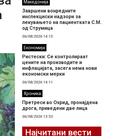
ва
Македонија
а
Завршени вонредните
инспекциски надзори за
лекувањето на пациентката С.М.
од Струмица
06/08/2026 14:15
Економија
Ристески: Се контролираат
цените на производите и
инфлацијата, засега нема нови
економски мерки
06/08/2026 14:11
Хроника
Претреси во Охрид, пронајдена
дрога, приведени две лица
06/08/2026 13:53
Најчитани вести