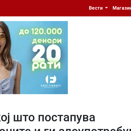
Вести
Магази
ој што постапува