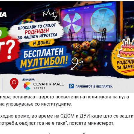
тура, остануваат цврсто посветени на политиката на нула
 на управување со институциите.
етходно време, во време на СДСМ и ДУИ каде што се зашти
реби, овојпат тоа не е така”, потсети министерот.