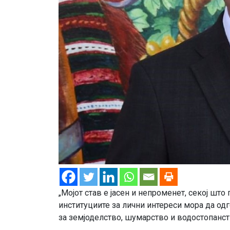
„Мојот став е јасен и непроменет, секој што
институциите за лични интереси мора да од
за земјоделство, шумарство и водостопанст