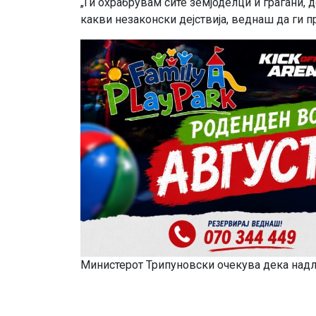
„Ги охрабрувам сите земјоделци и граѓани, 
какви незаконски дејствија, веднаш да ги при
Министерот Трипуновски очекува дека надле