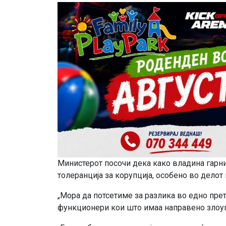
Министерот посочи дека како владина гарни
толеранција за корупција, особено во делот
„Мора да потсетиме за разлика во едно пр
функционери кои што имаа направено злоупот