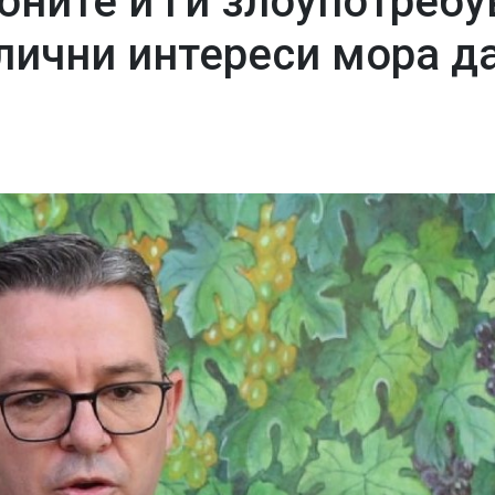
оните и ги злоупотребу
лични интереси мора д