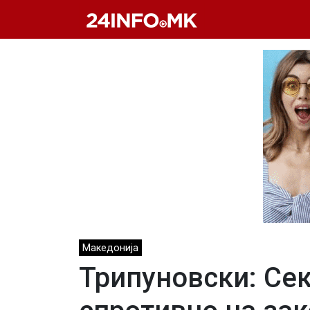
Skip to main content
Македонија
Трипуновски: Сек