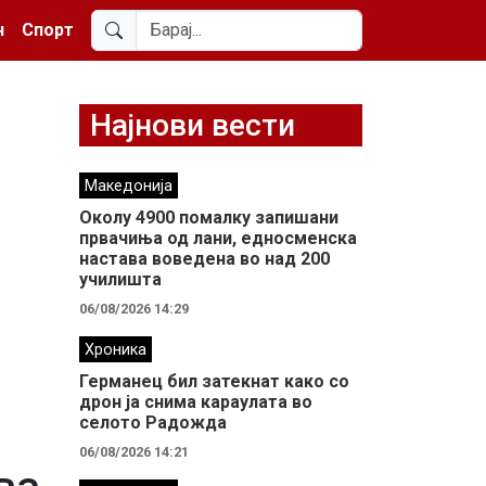
н
Спорт
Најнови вести
Македонија
Околу 4900 помалку запишани
првачиња од лани, едносменска
настава воведена во над 200
училишта
06/08/2026 14:29
Хроника
Германец бил затекнат како со
дрон ја снима караулата во
селото Радожда
06/08/2026 14:21