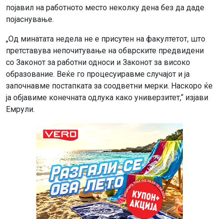
појавил на работното место неколку дена без да даде
појаснување.
„Од минатата недела не е присутен на факултетот, што
претставува непочитување на обврските предвидени
со Законот за работни односи и Законот за високо
образование. Веќе го процесуиравме случајот и ја
започнавме постапката за соодветни мерки. Наскоро ќе
ја објавиме конечната одлука како универзитет,“ изјави
Емрули.