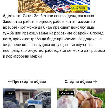
Адвокатот Сахит Зилбехари посочи дека, согласно
Законот за работни односи, работниот ангажман на
вработениот може да биде прекинат доколку има
тужба или прекршување на работните обврски. Според
него, прекинот треба да биде привремен сè додека не
се донесе конечна судска одлука, но во случај на
неоправдано отсуство, работодавачот може да преземе
и поригорозни мерки.
Претходна објава
Следна објава
Свет
Магазин