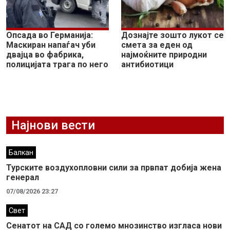
Опсада во Германија:
Дознајте зошто лукот се
Маскиран напаѓач уби
смета за еден од
двајца во фабрика,
најмоќните природни
полицијата трага по него
антибиотици
Најнови вести
Балкан
Турските воздухопловни сили за првпат добија жена
генерал
07/08/2026 23:27
Свет
Сенатот на САД со големо мнозинство изгласа нови