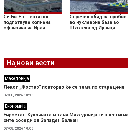
Си-Би-Ес: Пентагон
Спречен обид за пробив
подготвува копнена
во нуклеарна база во
офанзива на Иран
Шкотска од Иранци
Најнови вести
Македонија
Лекот „Фостер“ повторно ќе се зема по стара цена
07/08/2026 10:16
Економија
Евростат: Куповната моќ на Македонија ги престигна
сите соседи од Западен Балкан
07/08/2026 10:05