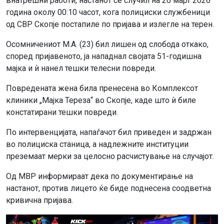
внатрешни работи, настанот се случил на 20 март 2026
година околу 00:10 часот, кога полициски службеници
од СВР Скопје постапиле по пријава и излегле на терен.
Осомничениот М.А. (23) бил лишен од слобода откако,
според пријавеното, ја нападнал својата 51-годишна
мајка и ѝ нанел тешки телесни повреди.
Повредената жена била пренесена во Комплексот
клиники „Мајка Тереза“ во Скопје, каде што ѝ биле
констатирани тешки повреди.
По интервенцијата, напаѓачот бил приведен и задржан
во полициска станица, а надлежните институции
преземаат мерки за целосно расчистување на случајот.
Од МВР информираат дека по документирање на
настанот, против лицето ќе биде поднесена соодветна
кривична пријава.