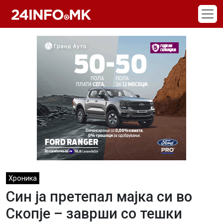
Skip to main content
Хроника
Син ја претепал мајка си во
Скопје – заврши со тешки