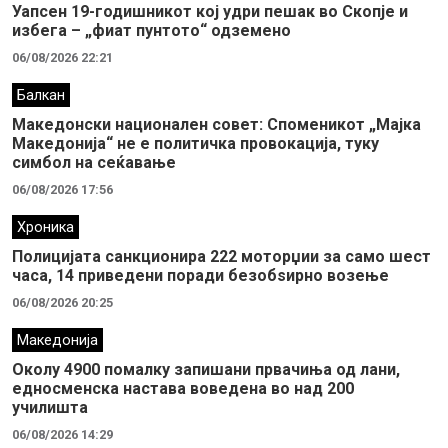
Уапсен 19-годишникот кој удри пешак во Скопје и
избега – „фиат пунтото“ одземено
06/08/2026 22:21
Балкан
Македонски национален совет: Споменикот „Мајка
Македонија“ не е политичка провокација, туку
симбол на сеќавање
06/08/2026 17:56
Хроника
Полицијата санкционира 222 моторџии за само шест
часа, 14 приведени поради безобѕирно возење
06/08/2026 20:25
Македонија
Околу 4900 помалку запишани првачиња од лани,
едносменска настава воведена во над 200
училишта
06/08/2026 14:29