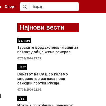
н
Спорт
Најнови вести
Балкан
Турските воздухопловни сили за
првпат добија жена генерал
07/08/2026 23:27
Свет
Сенатот на САД со големо
мнозинство изгласа нови
санкции против Русија
07/08/2026 22:05
а
Свет
Италија го отфрли шпанскиот