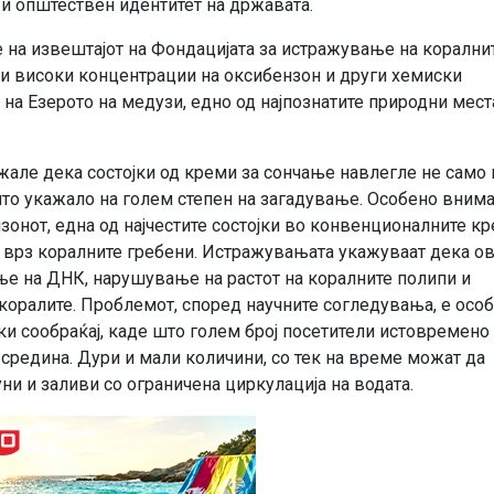
и општествен идентитет на државата.
 на извештајот на Фондацијата за истражување на корални
ени високи концентрации на оксибензон и други хемиски
на Езерото на медузи, едно од најпознатите природни мест
але дека состојки од креми за сончање навлегле не само 
 што укажало на голем степен на загадување. Особено вним
зонот, една од најчестите состојки во конвенционалните кр
и врз коралните гребени. Истражувањата укажуваат дека о
е на ДНК, нарушување на растот на коралните полипи и
коралите. Проблемот, според научните согледувања, е осо
ки сообраќај, каде што голем број посетители истовремено
средина. Дури и мали количини, со тек на време можат да
ни и заливи со ограничена циркулација на водата.