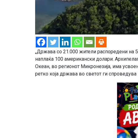
„Држава со 21.000 жители распоредени на 50
наплаќа 100 американски долари. Архипелаг
Океан, во регионот Микронезија, има усвое
ретко која држава во светот ги спроведува 