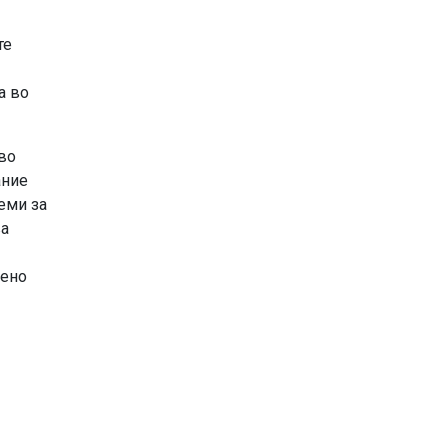
те
а во
во
ание
еми за
ва
бено