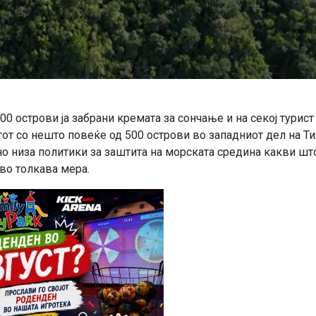
0 острови ја забрани кремата за сончање и на секој турист
от со нешто повеќе од 500 острови во западниот дел на Ти
но низа политики за заштита на морската средина какви шт
во толкава мера.