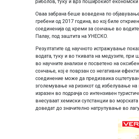
риболов, туку и врз поширокиот економски 
Оваа забрана беше воведена по објавување
гребени од 2017 година, во кој биле откри
соединенија од креми за сончање во водите 
Палау, под заштита на УНЕСКО.
Резултатите од научното истражување покаж
водата, туку и во ткивата на медузите, при
во научните анализи е посветено на оксибен
сончање, кој е поврзан со негативни ефект
соединение може да предизвика оштетувањ
зголемување на ризикот од избелување на 
изразен во подрачја со интензивен туристич
внесуваат хемиски супстанции во морската 
доведат до значително натрупување во лагу