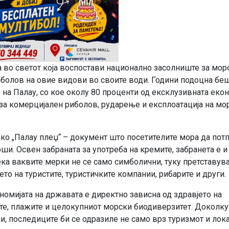
а во светот која воспостави национално засолниште за мор
риболов на овие видови во своите води. Години подоцна бе
на Палау, со кое околу 80 проценти од ексклузивната еко
 за комерцијален риболов, рударење и експлоатација на мо
ко „Палау плеџ“ – документ што посетителите мора да пот
оши. Освен забраната за употреба на кремите, забранета е и
ека ваквите мерки не се само симболични, туку претставув
о на туристите, туристичките компании, рибарите и други.
номијата на државата е директно зависна од здравјето на
ите, плажите и целокупниот морски биодиверзитет. Доколку
, последиците би се одразиле не само врз туризмот и лок