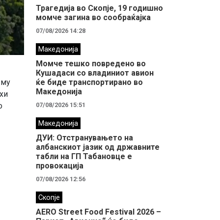
Трагедија во Скопје, 19 годишно
момче загина во сообраќајка
07/08/2026 14:28
Македонија
Момче тешко повредено во
Кушадаси со владиниот авион
 му
ќе биде транспортирано во
Македонија
хи
о
07/08/2026 15:51
Македонија
ДУИ: Отстранувањето на
албанскиот јазик од државните
табли на ГП Табановце е
провокација
07/08/2026 12:56
Скопје
AERO Street Food Festival 2026 –