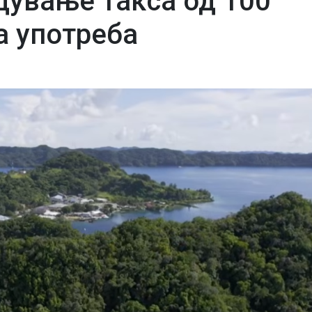
дување такса од 100
а употреба