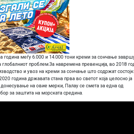
а година меѓу 6.000 и 14.000 тони креми за сончање заврш
а глобалниот проблем.За навремена превенција, во 2018 го
оизводство и увоз на креми за сончање што содржат состојк
 2020 година државата стана прва во светот која целосно ја
 донесување на овие мерки, Палау се смета за една од
збор за заштита на морската средина.