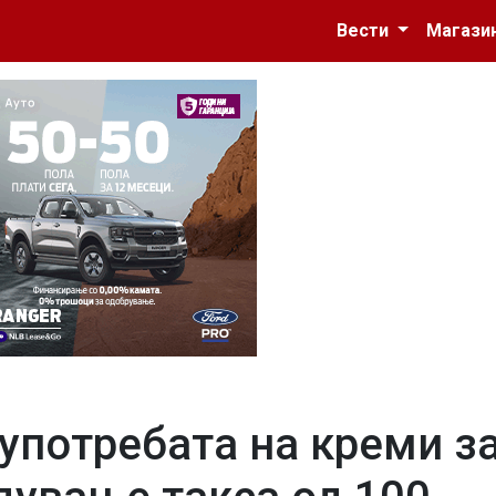
Вести
Магази
 употребата на креми з