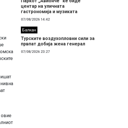
Паркот „Авионче“ ќе биде
центар на уличната
гастрономија и музиката
07/08/2026 14:42
Балкан
ски
Турските воздухопловни сили за
првпат добија жена генерал
ше
номска
07/08/2026 23:27
рските
пишат
 нивна
аат
 овие
алниот