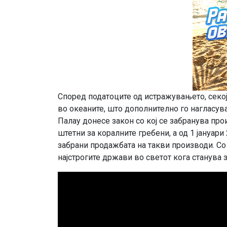
Според податоците од истражувањето, секој
во океаните, што дополнително го нагласув
Палау донесе закон со кој се забранува пр
штетни за коралните гребени, а од 1 јануари
забрани продажбата на такви производи. Со
најстрогите држави во светот кога станува 