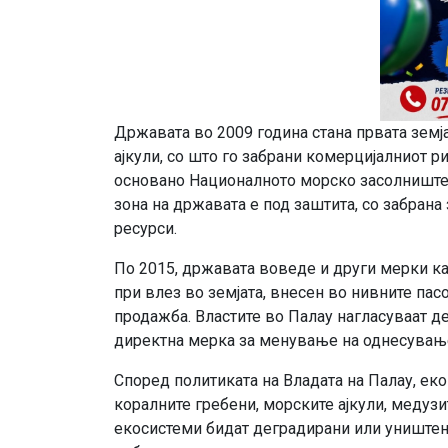
Државата во 2009 година стана првата земј
ајкули, со што го забрани комерцијалниот 
основано Националното морско засолниште 
зона на државата е под заштита, со забрана
ресурси.
По 2015, државата воведе и други мерки ка
при влез во земјата, внесен во нивните пас
продажба. Властите во Палау нагласуваат д
директна мерка за менување на однесувањет
Според политиката на Владата на Палау, еко
коралните гребени, морските ајкули, медуз
екосистеми бидат деградирани или уништени