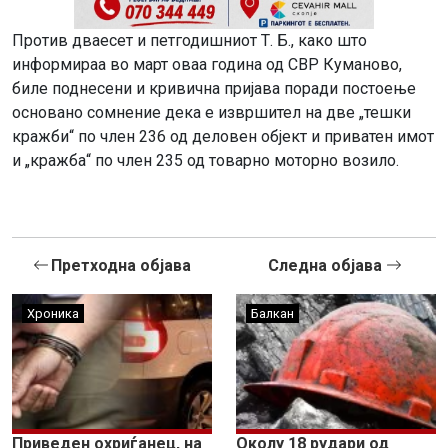
Против дваесет и петгодишниот Т. Б., како што
информираа во март оваа година од СВР Куманово,
биле поднесени и кривична пријава поради постоење
основано сомнение дека е извршител на две „тешки
кражби“ по член 236 од деловен објект и приватен имот
и „кражба“ по член 235 од товарно моторно возило.
Претходна објава
Следна објава
Хроника
Балкан
Приведен охриѓанец, на
Околу 18 рудари од