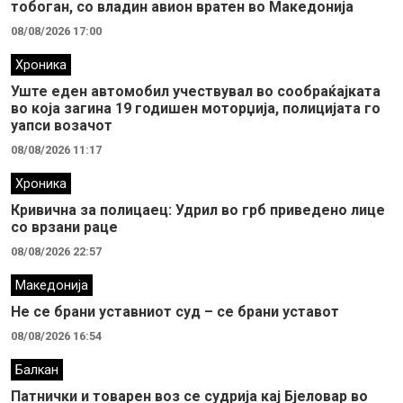
тобоган, со владин авион вратен во Македонија
08/08/2026 17:00
Хроника
Уште еден автомобил учествувал во сообраќајката
во која загина 19 годишен моторџија, полицијата го
уапси возачот
08/08/2026 11:17
Хроника
Кривична за полицаец: Удрил во грб приведено лице
со врзани раце
08/08/2026 22:57
Македонија
Не се брани уставниот суд – се брани уставот
08/08/2026 16:54
Балкан
Патнички и товарен воз се судрија кај Бјеловар во