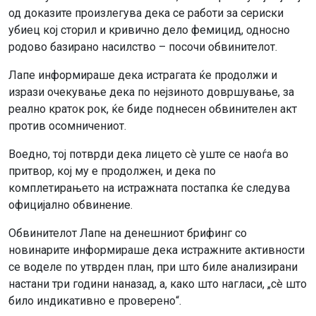
од доказите произлегува дека се работи за сериски
убиец кој сторил и кривично дело фемицид, односно
родово базирано насилство – посочи обвинителот.
Лапе информираше дека истрагата ќе продолжи и
изрази очекување дека по нејзиното довршување, за
реално краток рок, ќе биде поднесен обвинителен акт
против осомничениот.
Воедно, тој потврди дека лицето сè уште се наоѓа во
притвор, кој му е продолжен, и дека по
комплетирањето на истражната постапка ќе следува
официјално обвинение.
Обвинителот Лапе на денешниот брифинг со
новинарите информираше дека истражните активности
се воделе по утврден план, при што биле анализирани
настани три години наназад, а, како што нагласи, „сè што
било индикативно е проверено“.