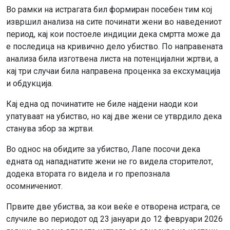
Во рамки на истрагата бил формиран посебен тим кој
извршил анализа на сите починати жени во наведениот
период, кај кои постоеле индиции дека смртта може да
е последица на кривично дело убиство. По направената
анализа била изготвена листа на потенцијални жртви, а
кај три случаи била направена проценка за ексхумација
и обдукција.
Кај една од починатите не биле најдени наоди кои
упатуваат на убиство, но кај две жени се утврдило дека
станува збор за жртви.
Во однос на обидите за убиство, Лапе посочи дека
едната од нападнатите жени не го видела сторителот,
додека втората го видела и го препознала
осомничениот.
Првите две убиства, за кои веќе е отворена истрага, се
случиле во периодот од 23 јануари до 12 февруари 2026