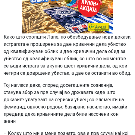
Како што соопшти Лапе, по обезбедување нови докази,
истрагата е проширена за две кривични дела убиство
од квалификуван облик и две кривични дела обид за
убиство од квалификуван облик, со што во моментов
се води истрага за вкупно шест кривични дела, од кои
четири се довршени убиства, а две се останати во обид.
Тој нагласи дека, според досегашните сознанија,
станува збор за прв случај во државата каде што
доказите упатуваат на сериски убиец со елементи на
фемицид, односно родово базирано насилство, имајќи
предвид дека кривичните дела биле насочени кон
жени.
– Колку што ми е мене познато, ова е прв случај кај кој