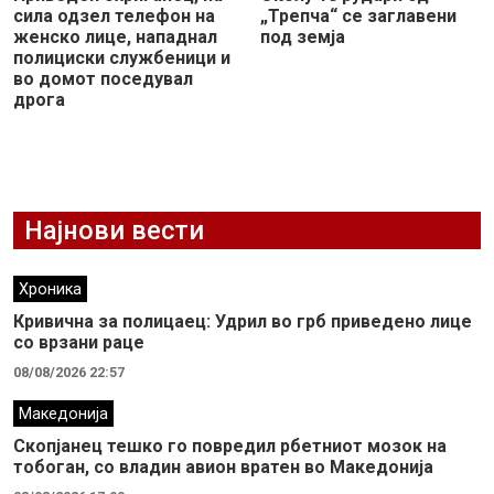
сила одзел телефон на
„Трепча“ се заглавени
женско лице, нападнал
под земја
полициски службеници и
во домот поседувал
дрога
Најнови вести
Хроника
Кривична за полицаец: Удрил во грб приведено лице
со врзани раце
08/08/2026 22:57
Македонија
Скопјанец тешко го повредил рбетниот мозок на
тобоган, со владин авион вратен во Македонија