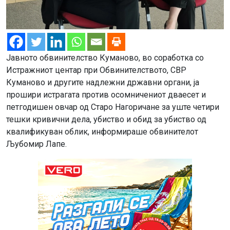
Јавното обвинителство Куманово, во соработка со
Истражниот центар при Обвинителството, СВР
Куманово и другите надлежни државни органи, ја
прошири истрагата против осомничениот дваесет и
петгодишен овчар од Старо Нагоричане за уште четири
тешки кривични дела, убиство и обид за убиство од
квалификуван облик, информираше обвинителот
Љубомир Лапе.