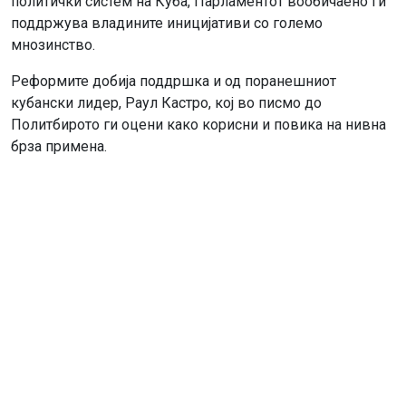
политички систем на Куба, Парламентот вообичаено ги
поддржува владините иницијативи со големо
мнозинство.
Реформите добија поддршка и од поранешниот
кубански лидер, Раул Кастро, кој во писмо до
Политбирото ги оцени како корисни и повика на нивна
брза примена.