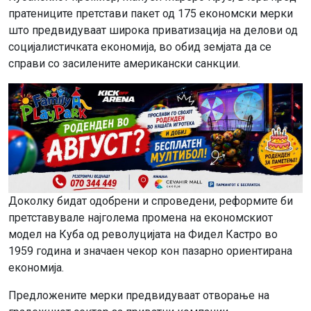
пратениците претстави пакет од 175 економски мерки
што предвидуваат широка приватизација на делови од
социјалистичката економија, во обид земјата да се
справи со засилените американски санкции.
Доколку бидат одобрени и спроведени, реформите би
претставувале најголема промена на економскиот
модел на Куба од револуцијата на Фидел Кастро во
1959 година и значаен чекор кон пазарно ориентирана
економија.
Предложените мерки предвидуваат отворање на