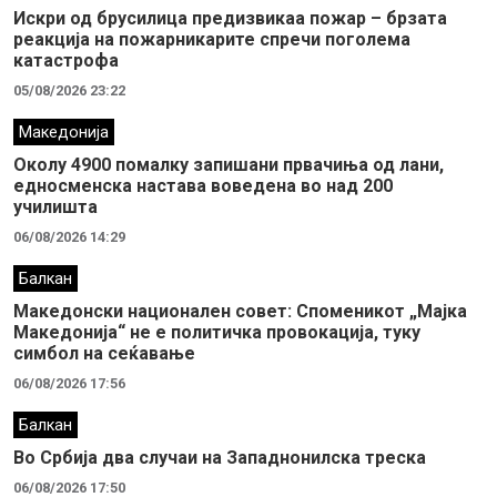
Искри од брусилица предизвикаа пожар – брзата
реакција на пожарникарите спречи поголема
катастрофа
05/08/2026 23:22
Македонија
Околу 4900 помалку запишани првачиња од лани,
едносменска настава воведена во над 200
училишта
06/08/2026 14:29
Балкан
Македонски национален совет: Споменикот „Мајка
Македонија“ не е политичка провокација, туку
симбол на сеќавање
06/08/2026 17:56
Балкан
Во Србија два случaи на Западнонилска треска
06/08/2026 17:50