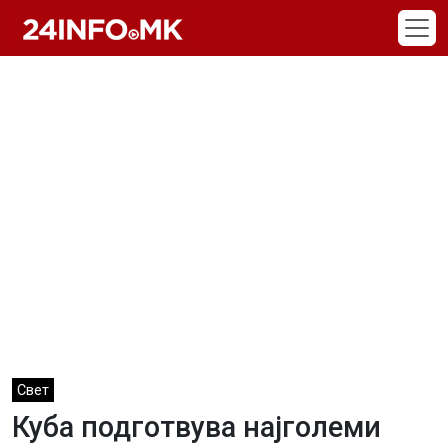
Skip to main content
Свет
Куба подготвува најголеми