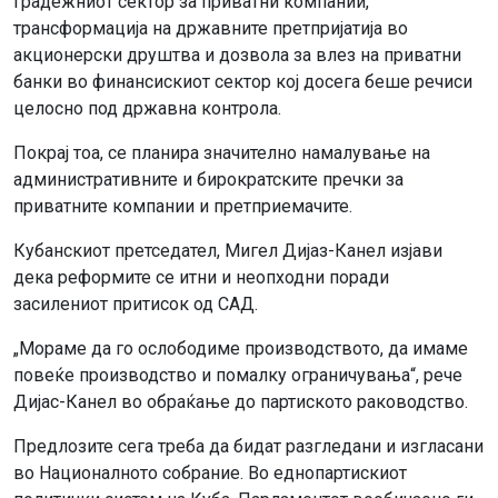
градежниот сектор за приватни компании,
трансформација на државните претпријатија во
акционерски друштва и дозвола за влез на приватни
банки во финансискиот сектор кој досега беше речиси
целосно под државна контрола.
Покрај тоа, се планира значително намалување на
административните и бирократските пречки за
приватните компании и претприемачите.
Кубанскиот претседател, Мигел Дијаз-Канел изјави
дека реформите се итни и неопходни поради
засилениот притисок од САД.
„Мораме да го ослободиме производството, да имаме
повеќе производство и помалку ограничувања“, рече
Дијас-Канел во обраќање до партиското раководство.
Предлозите сега треба да бидат разгледани и изгласани
во Националното собрание. Во еднопартискиот