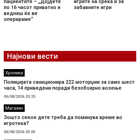
пациентите – „Дојдете
игрите на среќа и за
по 16 часот приватно и
забавните игри
веднаш ќе ве
оперираме“
Најнови вести
Хроника
Полицијата санкционира 222 моторџии за само шест
часа, 14 приведени поради безобѕирно возење
06/08/2026 20:25
Магазин
Зошто секое дете треба да поминува време во
игротека?
06/08/2026 20:05