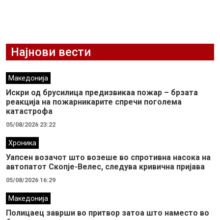
Најнови вести
Македонија
Искри од брусилица предизвикаа пожар – брзата
реакција на пожарникарите спречи поголема
катастрофа
05/08/2026 23:22
Хроника
Уапсен возачот што возеше во спротивна насока на
автопатот Скопје-Велес, следува кривична пријава
05/08/2026 16:29
Македонија
Полицаец заврши во притвор затоа што наместо во