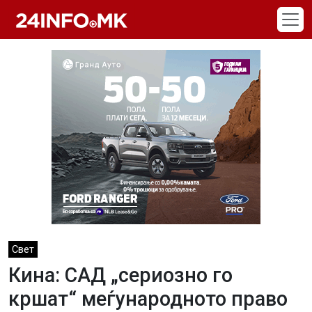
Skip to main content
Свет
Кина: САД „сериозно го
кршат“ меѓународното право