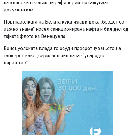
на кинески независни рафинерии, покажуваат
документите.
Портпаролката на Белата куќа изјави дека „бродот со
лажно знаме“ носел санкционирана нафта и бил дел од
тајната флота на Венецуела.
Венецуелската влада го осуди пресретнувањето на
танкерот како „сериозен чин на меѓународно
пиратство“.