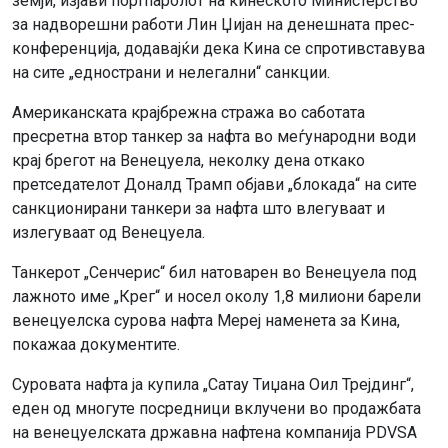
земји, изјави портпаролот на кинеското Министерство
за надворешни работи Лин Џијан на денешната прес-
конференција, додавајќи дека Кина се спротивставува
на сите „еднострани и нелегални“ санкции.
Американската крајбрежна стража во саботата
пресретна втор танкер за нафта во меѓународни води
крај брегот на Венецуела, неколку дена откако
претседателот Доналд Трамп објави „блокада“ на сите
санкционирани танкери за нафта што влегуваат и
излегуваат од Венецуела.
Танкерот „Сенчерис“ бил натоварен во Венецуела под
лажното име „Крег“ и носел околу 1,8 милиони барели
венецуелска сурова нафта Мереј наменета за Кина,
покажаа документите.
Суровата нафта ја купила „Сатау Тиџана Оил Трејдинг“,
еден од многуте посредници вклучени во продажбата
на венецуелската државна нафтена компанија PDVSA