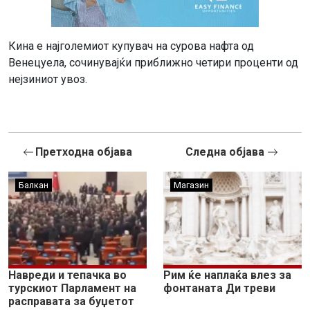
Кина е најголемиот купувач на сурова нафта од
Венецуела, сочинувајќи приближно четири проценти од
нејзиниот увоз.
Претходна објава
Следна објава
Балкан
Магазин
Навреди и тепачка во
Рим ќе наплаќа влез за
турскиот Парламент на
фонтаната Ди треви
расправата за буџетот