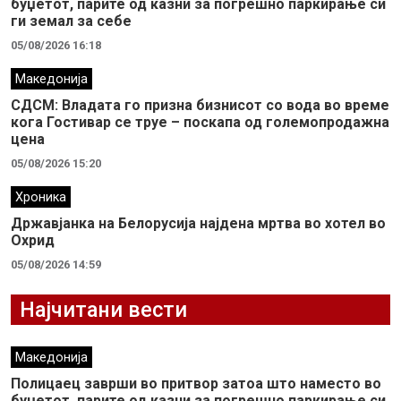
буџетот, парите од казни за погрешно паркирање си
ги земал за себе
05/08/2026 16:18
Македонија
СДСМ: Владата го призна бизнисот со вода во време
кога Гостивар се труе – поскапа од големопродажна
цена
05/08/2026 15:20
Хроника
Државјанка на Белорусија најдена мртва во хотел во
Охрид
05/08/2026 14:59
Најчитани вести
Македонија
Полицаец заврши во притвор затоа што наместо во
буџетот, парите од казни за погрешно паркирање си