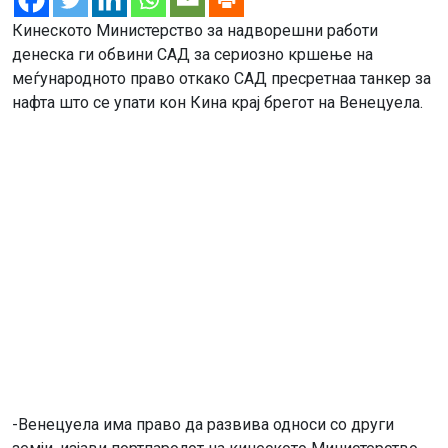
Кинеското Министерство за надворешни работи
денеска ги обвини САД за сериозно кршење на
меѓународното право откако САД пресретнаа танкер за
нафта што се упати кон Кина крај брегот на Венецуела.
-Венецуела има право да развива односи со други