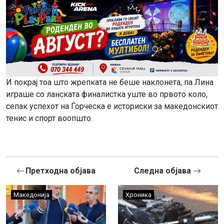
И покрај тоа што жрепката не беше наклонета, па Лина
играше со ланската финалистка уште во првото коло,
сепак успехот на Ѓорческа е историски за македонскиот
тенис и спорт воопшто.
Претходна објава
Следна објава
Македонија
Хроника