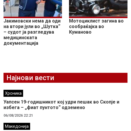
Јакимовски нема да оди
Мотоциклист загина во
на втори јули во „Шутка“
сообраќајка во
– судот ја разгледува
Куманово
медицинската
документација
Најнови вести
Хроника
Уапсен 19-годишникот кој удри пешак во Скопје и
избега – „фиат пунтото“ одземено
06/08/2026 22:21
Македонија