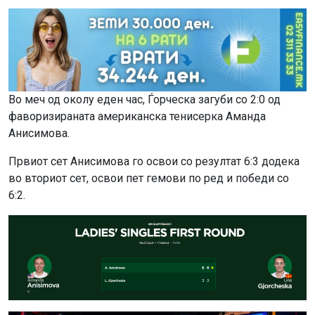
Во меч од околу еден час, Ѓорческа загуби со 2:0 од
фаворизираната американска тенисерка Аманда
Анисимова.
Првиот сет Анисимова го освои со резултат 6:3 додека
во вториот сет, освои пет гемови по ред и победи со
6:2.