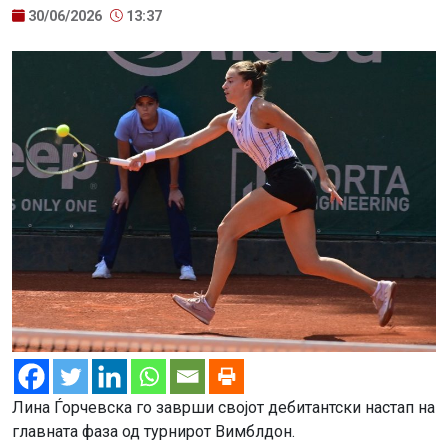
30/06/2026
13:37
Лина Ѓорчевска го заврши својот дебитантски настап на
главната фаза од турнирот Вимблдон.