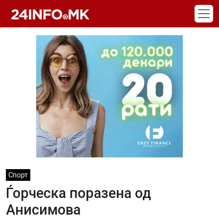
Skip to main content
Спорт
Ѓорческа поразена од
Анисимова