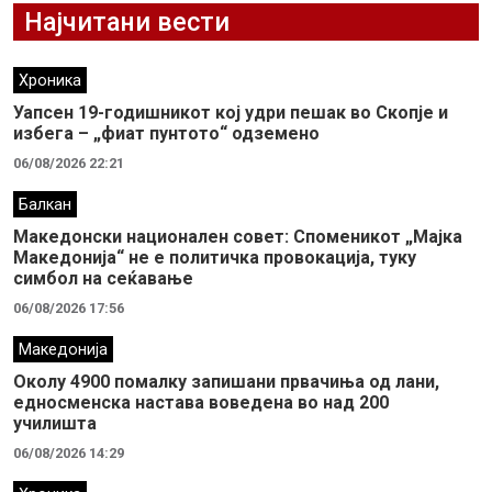
Најчитани вести
Хроника
Уапсен 19-годишникот кој удри пешак во Скопје и
избега – „фиат пунтото“ одземено
06/08/2026 22:21
Балкан
Македонски национален совет: Споменикот „Мајка
Македонија“ не е политичка провокација, туку
симбол на сеќавање
06/08/2026 17:56
Македонија
Околу 4900 помалку запишани првачиња од лани,
едносменска настава воведена во над 200
училишта
06/08/2026 14:29