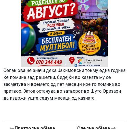
Сепак ова не значи дека Јакимовски токму една година
ќе помине зад решетки, бидејќи во казната му се
засметува и времето од пет месеци кое го помина во
притвор. Затоа останува во затворот во Шуто Оризари
да издржи уште седум месеци од казната.
Претходна објава
Следна објава