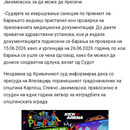
Јакимовски, за да може да пресече.
-Судијата за извршување санкции по приемот на
барањето веднаш пристапил кон проверка на
приложената медицинска документација. До двете
приватни здравствени установи, кои ја издале
документацијата поднесени се барања за проверка на
15.06.2026 како и ургенција на 26.06.2026 година, по кои
барања се уште се чека одговор, како би можел да
донесе соодветна одлука, велат од Судот.
Неодамна од Кривичниот суд информираа дека со
пресуда на Апелација, поранешниот градоначалник на
општина Карпош, Стевчо Јакимовски, правосилно е
осуден на една година затвор за изградбата на
општинската зграда.