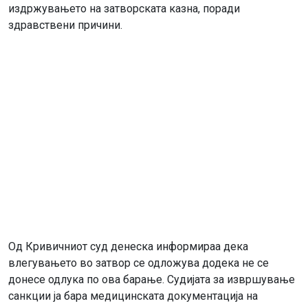
издржувањето на затворската казна, поради
здравствени причини.
Од Кривичниот суд денеска информираа дека
влегувањето во затвор се одложува додека не се
донесе одлука по ова барање. Судијата за извршување
санкции ја бара медицинската документација на