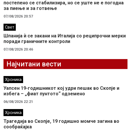
постепено се стабилизира, но се уште не е погодна
за пиење и за готвење
07/08/2026 20:57
Свет
Шпанија ѝ се закани на Италија со реципрочни мерки
поради граничните контроли
07/08/2026 20:46
Најчитани вести
Хроника
Уапсен 19-годишникот кој удри пешак во Скопје и
избега – „фиат пунтото“ одземено
06/08/2026 22:21
Хроника
Трагедија во Скопје, 19 годишно момче загина во
сообраќајка