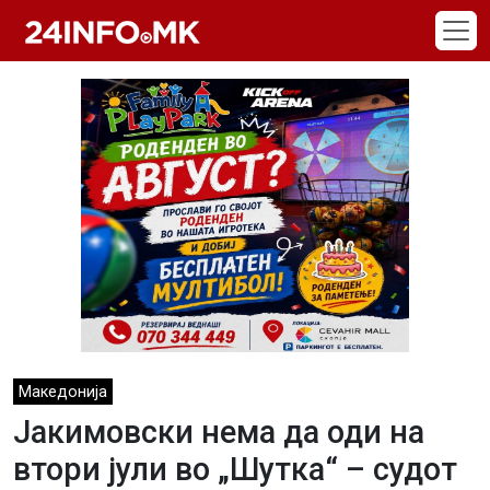
Skip to main content
Македонија
Јакимовски нема да оди на
втори јули во „Шутка“ – судот