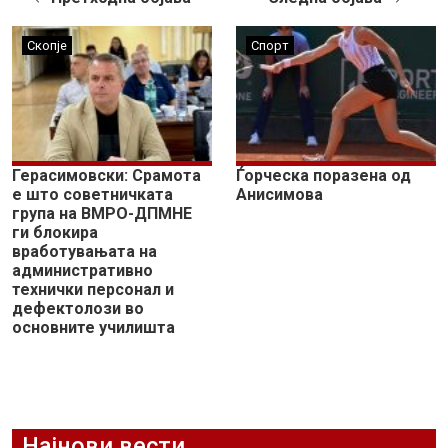
Скопје
Спорт
Герасимовски: Срамота
Ѓорческа поразена од
е што советничката
Анисимова
група на ВМРО-ДПМНЕ
ги блокира
вработувањата на
административно
технички персонал и
дефектолози во
основните училишта
Најнови вести