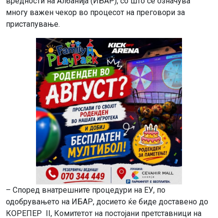
вредности на Албанија (ИБАР), со што се означува
многу важен чекор во процесот на преговори за
пристапување.
– Според внатрешните процедури на ЕУ, по
одобрувањето на ИБАР, досието ќе биде доставено до
КОРЕПЕР II, Комитетот на постојани претставници на