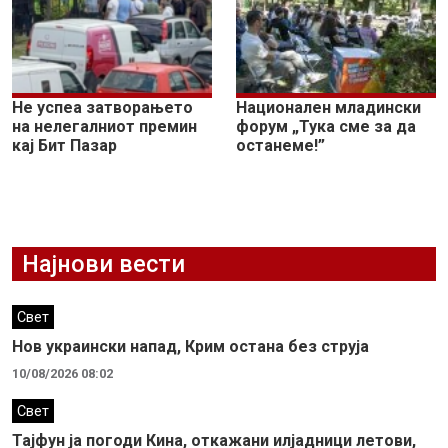
Не успеа затворањето
Национален младински
на нелегалниот премин
форум „Тука сме за да
кај Бит Пазар
останеме!”
Најнови вести
Свет
Нов украински напад, Крим остана без струја
10/08/2026 08:02
Свет
Тајфун ја погоди Кина, откажани илјадници летови,