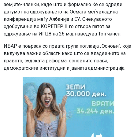
земјите-членки, каде што и формално ќе се одреди
датумот на одржувањето на Осмата меѓувладина
конференција меѓу Албанија и ЕУ. Очекуваното
одобрување во КОРЕПЕР II го отвора патот за
одржување на ИГЦ8 на 26 мај, наведува Топ чанел.
ИБАР е поврзан со првата група поглавја „Основи“, која
вклучува важни области како што се владеењето на
правото, судската реформа, основните права,
демократските институции и јавната администрација.