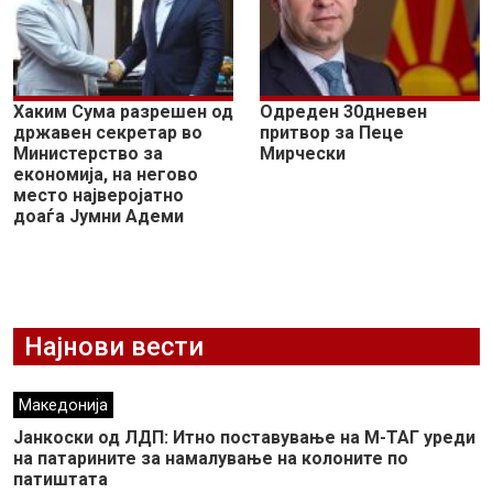
Хаким Сума разрешен од
Одреден 30дневен
државен секретар во
притвор за Пеце
Министерство за
Мирчески
економија, на негово
место најверојатно
доаѓа Јумни Адеми
Најнови вести
Македонија
Јанкоски од ЛДП: Итно поставување на М-ТАГ уреди
на патарините за намалување на колоните по
патиштата