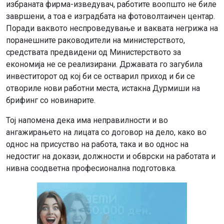
избраната фирма-изведувач, работите воопшто не биле
завршени, а тоа е изградбата на фотоволтаичен центар.
Поради ваквото неспроведување и ваквата негрижа на
поранешните раководители на министерството,
средствата предвидени од Министерството за
економија не се реализирани. Државата го загубила
инвеститорот од кој би се остварил приход и би се
отвориле нови работни места, истакна Дурмиши на
брифинг со новинарите.
Тој напомена дека има неправилности и во
ангажирањето на лицата со договор на дело, како во
однос на присуство на работа, така и во однос на
недостиг на докази, должности и обврски на работата и
нивна соодветна професионална подготовка.