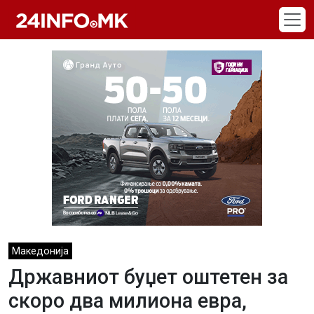
Skip to main content
Македонија
Државниот буџет оштетен за
скоро два милиона евра,