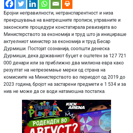
Бројни неправилности, нетранспарентност и низа
прекршувања на внатрешните прописи, управните и
законските процедури констатирала ревизијата во
Министерството за економија и труд што ја иницираше
актуелниот министер за економија и труд Бесар
Дурмиши. Постојат сознанија, соопшти денеска
Дурмиши, дека државниот буџет е оштетен за 127 721
000 денари или за приближно два милиона евра како
резултат на непреземање мерки од страна на
комисиите на Министерството во периодот од 2019 до
2023 година, бројот на застарени предмети е 1 534 и за
нив не може да се води натамошна постапка.