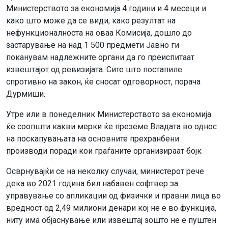
Министерството за економија 4 години и 4 месеци и
како што може да се види, како резултат на
нефункционалноста на оваа Комисија, дошло до
застарување на над 1 500 предмети Jавно ги
поканувам надлежните органи да го преиспитаат
извештајот од ревизијата. Сите што постапиле
спротивно на закон, ќе сносат одговорност, порача
Дурмиши.
Утре или в понеделник Министерството за економија
ќе соопшти какви мерки ќе преземе Владата во однос
на поскапувањата на основните прехранбени
производи поради кои граѓаните организираат бојк
Осврнувајќи се на неколку случаи, министерот рече
дека во 2021 година бил набавен софтвер за
управување со апликации од физички и правни лица во
вредност од 2,49 милиони денари кој не е во функција,
ниту има објаснување или извештај зошто не е пуштен