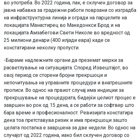
во употреба. Во 2022 година, пак, е склучен договор за
јавна набавка за градежни работи поврзани со изградба
на инфраструктурна линија и огради на парцелите на
локацијата Манастирец во Македонкси Брод и на
локацијата Амзабегови Свети Николе во вредност од
25 милиони денари (400 илјади евра) каде се
констатирани неколку пропусти.
-Бараме надлежните органи да преземат мерки за
расветлување на ситуацијата. Според Извештајот, во
овој период се сторени бројни прекршоци и
непочитувања на управните процедури и внатрешните
прописи. Во однос на првиот случај има индиции за
прекршување на процедурата, бидејќи целиот процес е
завршен во рок од 15 дена, а се работи за софтвер што
бара време и професионалност. Ревизијата констатира
дека тоа претставува ризик и има прекршоци зашто
целата постапка е завршена за две недели. Во однос на
случајот од 2022 година, иако бил склучен договор со