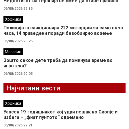
Недостигот на терапија не смее да стане правило
06/08/2026 22:15
Хроника
Полицијата санкционира 222 моторџии за само шест
часа, 14 приведени поради безобѕирно возење
06/08/2026 20:25
Магазин
Зошто секое дете треба да поминува време во
игротека?
06/08/2026 20:05
Најчитани вести
Хроника
Уапсен 19-годишникот кој удри пешак во Скопје и
избега – „фиат пунтото“ одземено
06/08/2026 22:21