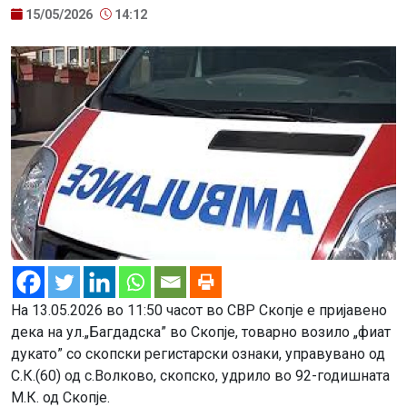
15/05/2026
14:12
На 13.05.2026 во 11:50 часот во СВР Скопје e пријавено
дека на ул.„Багдадска” во Скопје, товарно возило „фиат
дукато” со скопски регистарски ознаки, управувано од
С.К.(60) од с.Волково, скопско, удрило во 92-годишната
М.К. од Скопје.