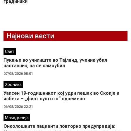
градиники
Најнови вести
Свет
Пукање во училиште во Тајланд, ученик убил
наставник, па се самоубил
07/08/2026 08:01
Хроника
Уапсен 19-годишникот кој удри пешак во Скопје и
избега – „фиат пунтото“ одземено
06/08/2026 22:21
Македонија
Онколошките пациенти повторно предупредија: