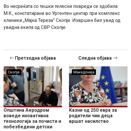
Во несреќата со тешки телесни повреди се здобила
М.К., констатирани во Ургентен центар при комплекс
клиники „Мајка Тереза” Скопје. Извршен бил увид од
увидна екипа од СВР Скопје.
Претходна објава
Следна објава
Скопје
Македонија
Општина Аеродром
Казни од 250 евра за
воведе иновативна
родители чии деца
технологија за почисти и
вршат насилство
побезбедени детски