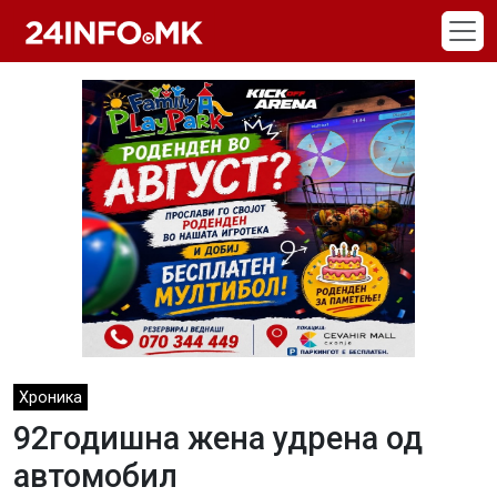
Skip to main content
Хроника
92годишна жена удрена од
автомобил