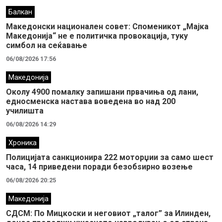
Балкан
Македонски национален совет: Споменикот „Мајка
Македонија“ не е политичка провокација, туку
симбол на сеќавање
06/08/2026 17:56
Македонија
Околу 4900 помалку запишани првачиња од лани,
едносменска настава воведена во над 200
училишта
06/08/2026 14:29
Хроника
Полицијата санкционира 222 моторџии за само шест
часа, 14 приведени поради безобѕирно возење
06/08/2026 20:25
Македонија
СДСМ: По Мицкоски и неговиот „талог” за Илинден,