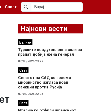
н
Спорт
Најнови вести
Балкан
Турските воздухопловни сили за
првпат добија жена генерал
07/08/2026 23:27
Свет
Сенатот на САД со големо
мнозинство изгласа нови
санкции против Русија
07/08/2026 22:05
ет
Свет
Италија го отфрли шпанскиот