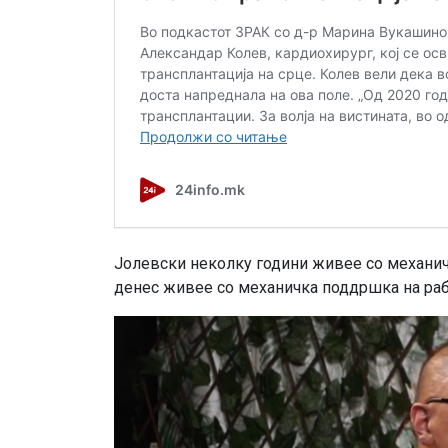
Јолевски неколку години живее со механичк
денес живее со механичка поддршка на рабо