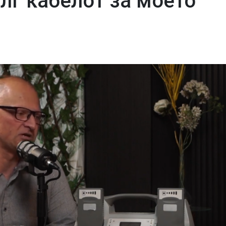
олг кабелот за моето