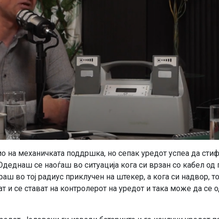
 на механичката поддршка, но сепак уредот успеа да стиф
деднаш се наоѓаш во ситуација кога си врзан со кабел од 
ш во тој радиус приклучен на штекер, а кога си надвор, то
т и се стават на контролерот на уредот и така може да се 