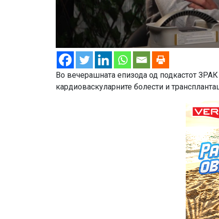
Во вечерашната епизода од подкастот ЗРАК
кардиоваскуларните болести и трансплантац