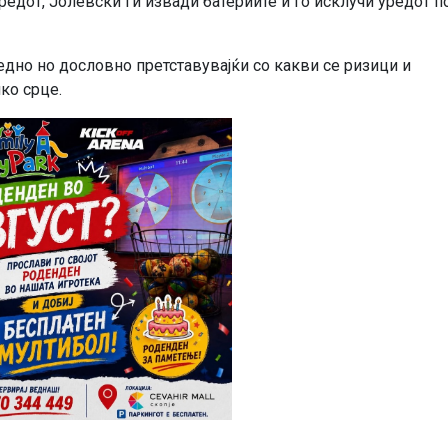
редот, Јолевски ги извади батериите и го исклучи уредот п
дно но дословно претставувајќи со какви се ризици и
ко срце.