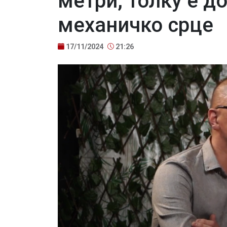
метри, толку е д
механичко срце
17/11/2024
21:26