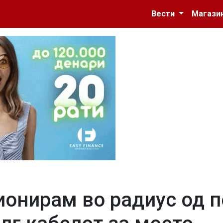
Вести
Магази
ионирам во радиус од п