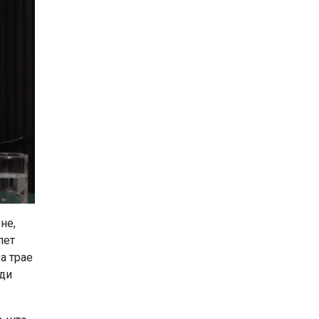
не,
пет
а трае
оди