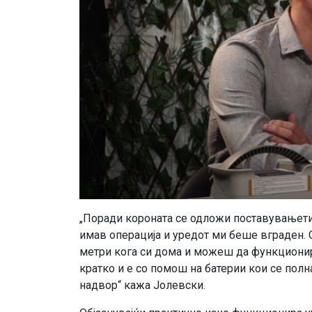
„Поради короната се одложи поставувањетио
имав операција и уредот ми беше вграден. О
метри кога си дома и можеш да функционира
кратко и е со помош на батерии кои се полна
надвор“ кажа Јолевски.