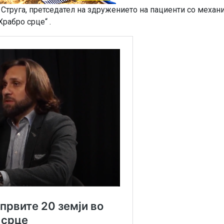
 Струга, претседател на здружението на пациенти со механ
рабро срце“ .