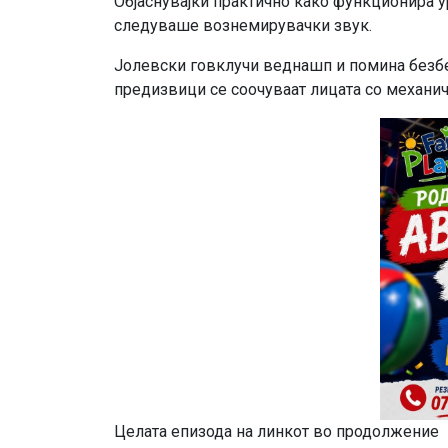
Објаснувајќи практично како функционира у
следуваше вознемирувачки звук.
Јолевски говклучи веднашп и помина безбе
предизвици се соочуваат лицата со механич
Целата епизода на линкот во продолжение