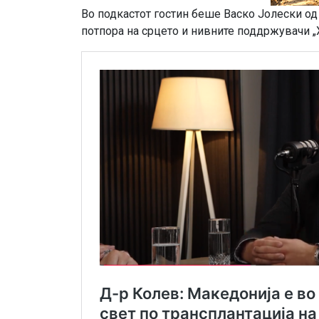
Во подкастот гостин беше Васко Јолески од
потпора на срцето и нивните поддржувачи „Х