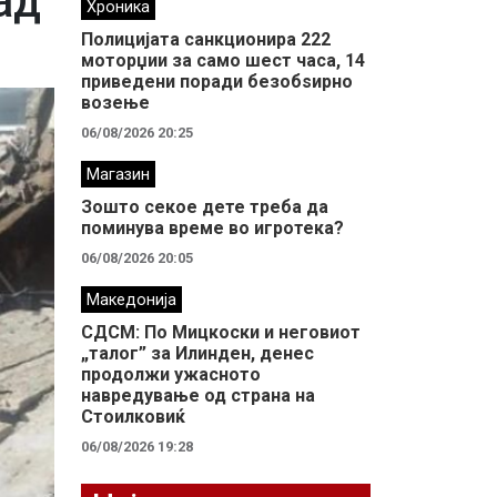
ад
Хроника
Полицијата санкционира 222
моторџии за само шест часа, 14
приведени поради безобѕирно
возење
06/08/2026 20:25
Магазин
Зошто секое дете треба да
поминува време во игротека?
06/08/2026 20:05
Македонија
СДСМ: По Мицкоски и неговиот
„талог” за Илинден, денес
продолжи ужасното
навредување од страна на
Стоилковиќ
06/08/2026 19:28