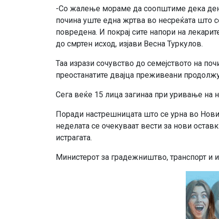
-Со жалење мораме да соопштиме дека денес
почина уште една жртва во несреќата што се
повредена. И покрај сите напори на лекарит
до смртен исход, изјави Весна Туркулов.
Таа изрази сочувство до семејството на поч
преостанатите двајца преживеани продолжу
Сега веќе 15 лица загинаа при уривање на 
Поради настрешницата што се урна во Нови
неделата се очекуваат вести за нови остав
истрагата.
Министерот за градежништво, транспорт и и