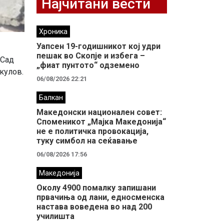
Најчитани вести
Хроника
Уапсен 19-годишникот кој удри
пешак во Скопје и избега –
 Сад
„фиат пунтото“ одземено
кулов.
06/08/2026 22:21
Балкан
Македонски национален совет:
Споменикот „Мајка Македонија“
не е политичка провокација,
туку симбол на сеќавање
06/08/2026 17:56
Македонија
Околу 4900 помалку запишани
првачиња од лани, едносменска
настава воведена во над 200
училишта