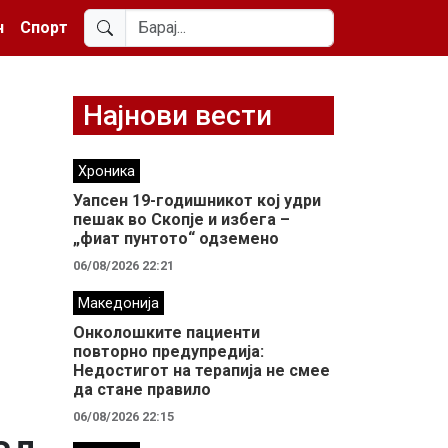
н
Спорт
Најнови вести
Хроника
Уапсен 19-годишникот кој удри
пешак во Скопје и избега –
„фиат пунтото“ одземено
06/08/2026 22:21
Македонија
Онколошките пациенти
повторно предупредија:
Недостигот на терапија не смее
да стане правило
06/08/2026 22:15