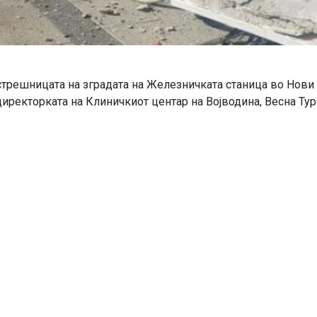
стрешницата на зградата на Железничката станица во Нови
директорката на Клиничкиот центар на Војводина, Весна Тур