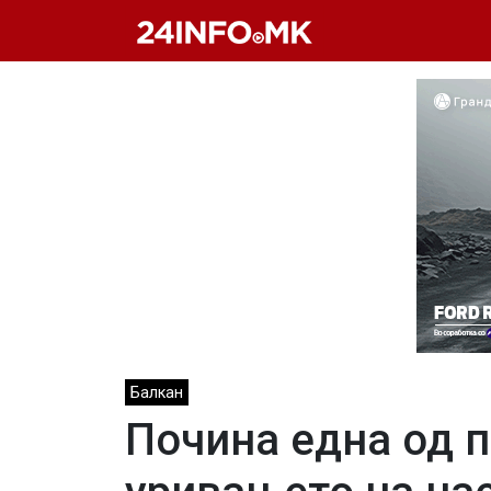
Skip to main content
Балкан
Почина една од 