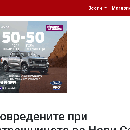
Вести
Магази
повредените при