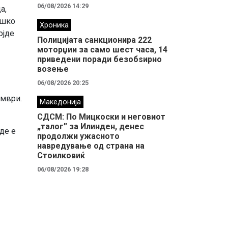
06/08/2026 14:29
а,
ешко
Хроника
ојде
Полицијата санкционира 222
моторџии за само шест часа, 14
приведени поради безобѕирно
возење
06/08/2026 20:25
ември.
Македонија
СДСМ: По Мицкоски и неговиот
„талог” за Илинден, денес
де е
продолжи ужасното
навредување од страна на
Стоилковиќ
06/08/2026 19:28