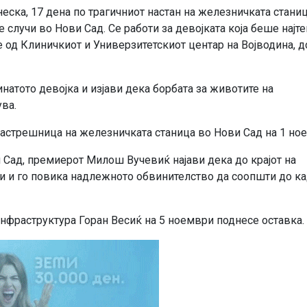
ка, 17 дена по трагичниот настан на железничката станиц
 случи во Нови Сад. Се работи за девојката која беше најт
е од Клиничкиот и Универзитетскиот центар на Војводина, д
инатото девојка и изјави дека борбата за животите на
ва.
настрешница на железничката станица во Нови Сад на 1 но
 Сад, премиерот Милош Вучевиќ најави дека до крајот на
ки и го повика надлежното обвинителство да соопшти до ка
нфраструктура Горан Весиќ на 5 ноември поднесе оставка.