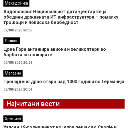
Македонија
Андоновски: Националниот дата-центар ќе ја
обедини државната ИТ инфраструктура – помалку
трошоци и повисока безбедност
07/08/2026 20:33
Балкан
Црна Гора ангажира авиони и хеликоптери во
борбата со пожарите
07/08/2026 20:21
Магазин
Пронајдено дрво старо над 1000 години во Германија
07/08/2026 20:04
Најчитани вести
Хроника
Уапсен 19-годишникот кој удри пешак во Скопје и