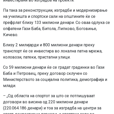
инвестирани во изградба на проекти.
Па така за реконструкции, изградби и модернизирање
на училишта и спортски сали на општините ќе се
префрлат близу 133 милиони денари. Со оваа одлука се
опфатени Гази Баба, Битола, Липково, Боговиње,
Кичево.
Близу 2 милијарди и 800 милиони денари преку
транспорт ќе се инвестира во локална патна мрежа,
коловози, патеки, пристапни улици.
Со 59 милиони денари ќе се градат градинки во Гази
Баба и Петровец, преку договор склучен со
Министерството за социјална политика, демографија и
млади.
– „Од областа на спортот за што се потпишуваат
договори во висина од 220 милиони денари
(220.064.186 денари) и тоа за изградба на центри за