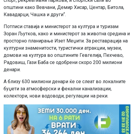
спорт, рекреативни паркови, и спортски сали во
општини како Вевчани, Демир Хисар, Центар, Битола,
Кавадарци, Чашка и други“.
Потписи ставија и министерот за култура и туризам
Зоран Љутков, како и министерот за животна средина и
просторно планирање Изет Меџити. За реставрација на
културни знаменитости, туристички атракции, музеи,
домови на култура во општините Гевгелија, Пехчево,
Радовиш, Гази Баба се одобрени скоро 200 милиони
денари.
А близу 630 милиони денари ќе се слеат во локалните
буџети за атмосферски и фекални канализации,
колектори, нови водоводи, регулации на реки.