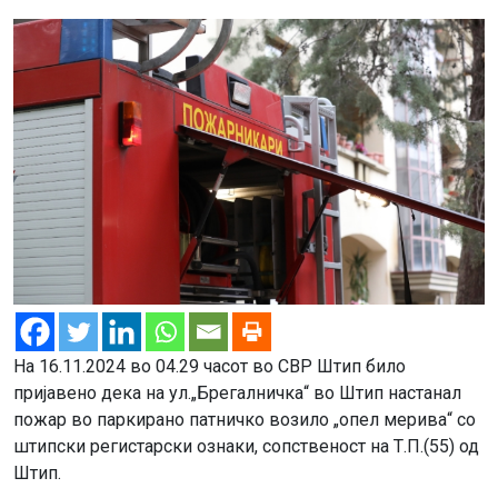
На 16.11.2024 во 04.29 часот во СВР Штип било
пријавено дека на ул.„Брегалничка“ во Штип настанал
пожар во паркирано патничко возило „опел мерива“ со
штипски регистарски ознаки, сопственост на Т.П.(55) од
Штип.