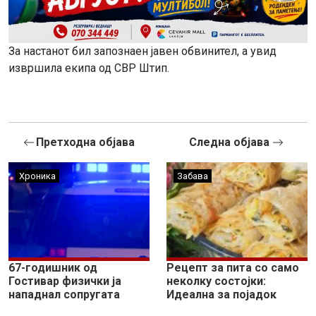
За настанот бил запознаен јавен обвинител, а увид
извршила екипа од СВР Штип.
Претходна објава
Следна објава
Хроника
Забава
67-годишник од
Рецепт за пита со само
Гостивар физички ја
неколку состојки:
нападнал сопругата
Идеална за појадок