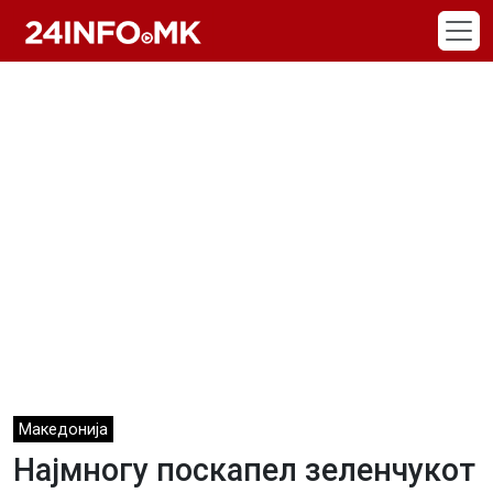
Skip to main content
Македонија
Најмногу поскапел зеленчукот