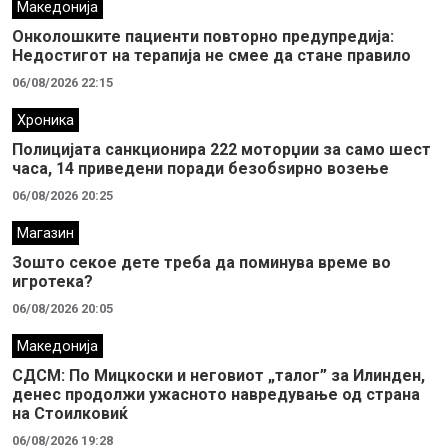
Македонија
Онколошките пациенти повторно предупредија:
Недостигот на терапија не смее да стане правило
06/08/2026 22:15
Хроника
Полицијата санкционира 222 моторџии за само шест
часа, 14 приведени поради безобѕирно возење
06/08/2026 20:25
Магазин
Зошто секое дете треба да поминува време во
игротека?
06/08/2026 20:05
Македонија
СДСМ: По Мицкоски и неговиот „талог” за Илинден,
денес продолжи ужасното навредување од страна
на Стоилковиќ
06/08/2026 19:28