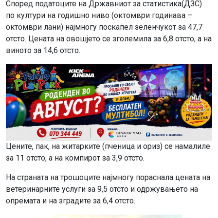
Според податоците на Државниот за статистика(ДЗС)
по култури на годишно ниво (октомври годинава –
октомври лани) најмногу поскапел зеленчукот за 47,7
отсто. Цената на овошјето се зголемила за 6,8 отсто, а на
виното за 14,6 отсто.
Цените, пак, на житарките (пченица и ориз) се намалиле
за 11 отсто, а на компирот за 3,9 отсто.
На страната на трошоците најмногу пораснала цената на
ветеринарните услуги за 9,5 отсто и одржувањето на
опремата и на зградите за 6,4 отсто.