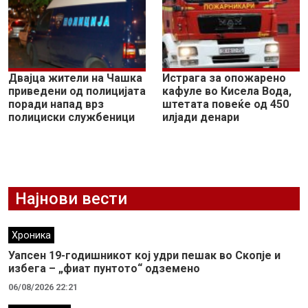
Двајца жители на Чашка
Истрага за опожарено
приведени од полицијата
кафуле во Кисела Вода,
поради напад врз
штетата повеќе од 450
полициски службеници
илјади денари
Најнови вести
Хроника
Уапсен 19-годишникот кој удри пешак во Скопје и
избега – „фиат пунтото“ одземено
06/08/2026 22:21