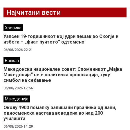
Најчитани вести
Хроника
Уапсен 19-годишникот кој удри пешак во Скопје и
избега – „фиат пунтото“ одземено
06/08/2026 22:21
Балкан
Македонски национален совет: Споменикот „Мајка
Македонија“ не е политичка провокација, туку
симбол на сеќавање
06/08/2026 17:56
Македонија
Околу 4900 помалку запишани првачиња од лани,
едносменска настава воведена во над 200
училишта
06/08/2026 14:29