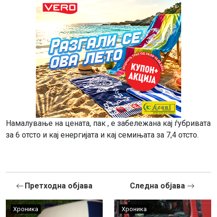
Намалување на цената, пак , е забележана кај ѓубривата
за 6 отсто и кај енергијата и кај семињата за 7,4 отсто.
Претходна објава
Следна објава
Хроника
Хроника