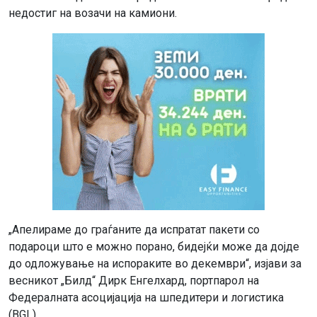
недостиг на возачи на камиони.
„Апелираме до граѓаните да испратат пакети со
подароци што е можно порано, бидејќи може да дојде
до одложување на испораките во декември“, изјави за
весникот „Билд“ Дирк Енгелхард, портпарол на
Федералната асоцијација на шпедитери и логистика
(BGL).