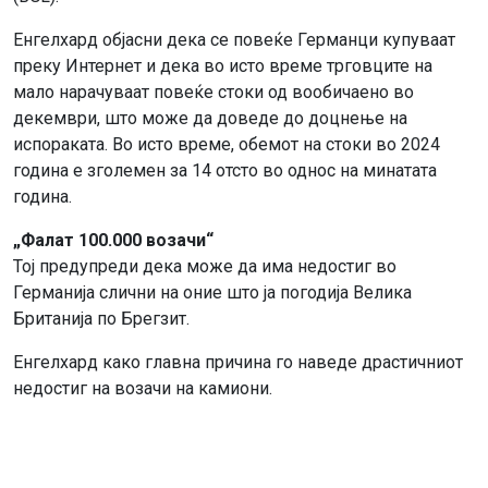
Енгелхард објасни дека се повеќе Германци купуваат
преку Интернет и дека во исто време трговците на
мало нарачуваат повеќе стоки од вообичаено во
декември, што може да доведе до доцнење на
испораката. Во исто време, обемот на стоки во 2024
година е зголемен за 14 отсто во однос на минатата
година.
„Фалат 100.000 возачи“
Тој предупреди дека може да има недостиг во
Германија слични на оние што ја погодија Велика
Британија по Брегзит.
Енгелхард како главна причина го наведе драстичниот
недостиг на возачи на камиони.