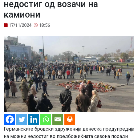
недостиг од возачи на
камиони
17/11/2024
18:56
Германските бродски здруженија денеска предупредија
на можни недостиг во предбожиќната сезона поради