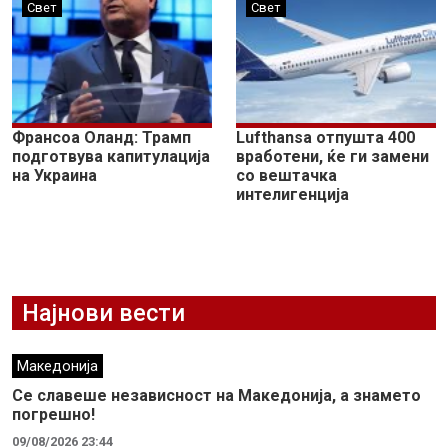
Свет
Свет
Франсоа Оланд: Трамп
Lufthansa отпушта 400
подготвува капитулација
вработени, ќе ги замени
на Украина
со вештачка
интелигенција
Најнови вести
Македонија
Се славеше независност на Македонија, а знамето
погрешно!
09/08/2026 23:44