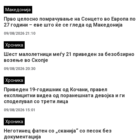
Македонија
Прво целосно помрачување на Сонцето во Европа по
27 години – еве што ќе се гледа од Македонија
09/08/2026 21:10
Хроника
Шест малолетници меѓу 21 приведен за безобѕирно
возење во Скопје
09/08/2026 20:30
Хроника
Приведен 19-годишник од Кочани, правел
експлицитни видеа од поранешната девојка и ги
споделувал со трети лица
09/08/2026 15:01
Хроника
Неготинец фатен со „сканија“ со песок без
документација