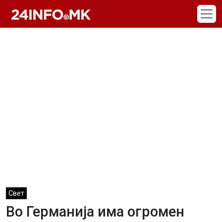
Skip to main content
Свет
Во Германија има огромен