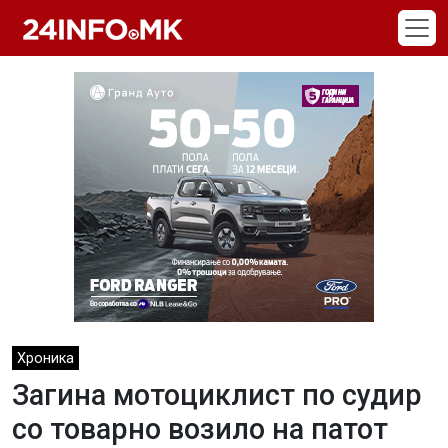
Skip to main content
Хроника
Загина мотоциклист по судир
со товарно возило на патот