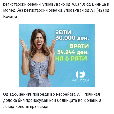
регистарски ознаки, управувано од А.С.(48) од Виница и
мопед без регистарски ознаки, управуван од А.Ѓ.(42) од
Кочани.
Од здобиените повреди во несреќата, А.Ѓ. починал
додека бил пренесуван кон болницата во Кочани, а
лекар констатирал смрт.