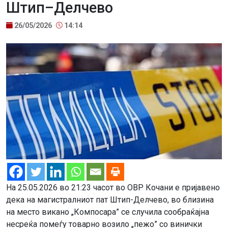
Штип–Делчево
26/05/2026
14:14
На 25.05.2026 во 21:23 часот во ОВР Кочани е пријавено
дека на магистралниот пат Штип-Делчево, во близина
на место викано „Компосара” се случила сообраќајна
несреќа помеѓу товарно возило „пежо” со винички