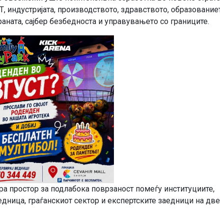
Т, индустријата, производството, здравството, образование
раната, сајбер безбедноста и управувањето со границите.
ра простор за подлабока поврзаност помеѓу институциите,
едница, граѓанскиот сектор и експертските заедници на две