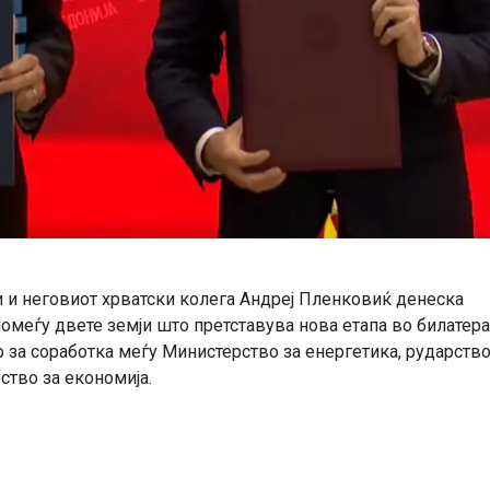
и неговиот хрватски колега Андреј Пленковиќ денеска
омеѓу двете земји што претставува нова етапа во билатер
р за соработка меѓу Министерство за енергетика, рударство
ство за економија.