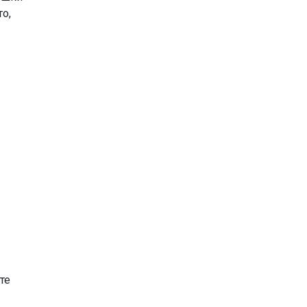
то,
те