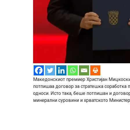
Македонскиот премиер Христијан Мицкоски 
потпишаа договор за стратешка соработка п
односи. Исто така, беше потпишан и догово
минерални суровини и хрватското Министер