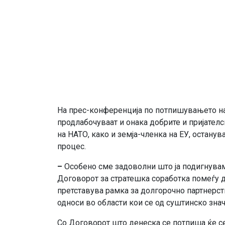
На прес-конференција по потпишувањето на
продлабочуваат и онака добрите и пријателск
на НАТО, како и земја-членка на ЕУ, остану
процес.
–
Особено сме задоволни што ја подигнува
Договорот за стратешка соработка помеѓу дв
претставува рамка за долгорочно партнерст
односи во области кои се од суштинско зна
Со Договорот што денеска се потпиша ќе с