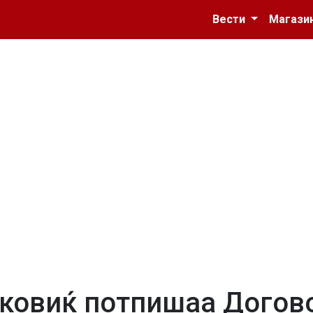
Вести
Магази
ковиќ потпишаа Догов