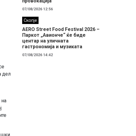
провокација
07/08/2026 12:56
Скопје
AERO Street Food Festival 2026 –
Паркот „Авионче“ ќе биде
центар на уличната
гастрономија и музиката
07/08/2026 14:42
се
а дел
 на
ј
ите
ешки