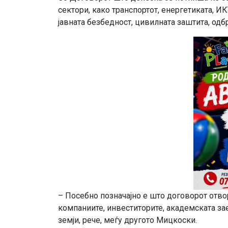
сектори, како транспортот, енергетиката, ИК
јавната безбедност, цивилната заштита, одб
– Посебно позначајно е што договорот отво
компаниите, инвеститорите, академската за
земји, рече, меѓу другото Мицкоски.