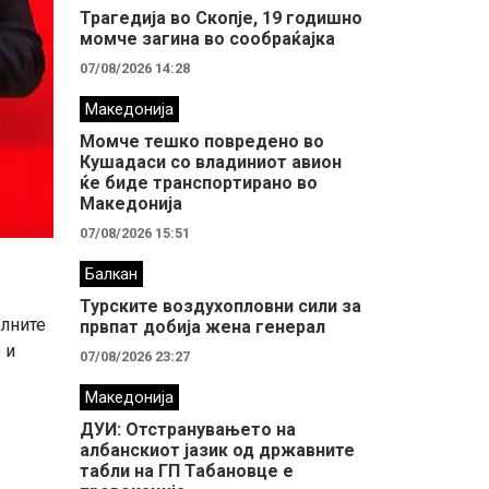
Трагедија во Скопје, 19 годишно
момче загина во сообраќајка
07/08/2026 14:28
Македонија
Момче тешко повредено во
Кушадаси со владиниот авион
ќе биде транспортирано во
Македонија
07/08/2026 15:51
Балкан
Турските воздухопловни сили за
алните
првпат добија жена генерал
 и
07/08/2026 23:27
Македонија
ДУИ: Отстранувањето на
албанскиот јазик од државните
табли на ГП Табановце е