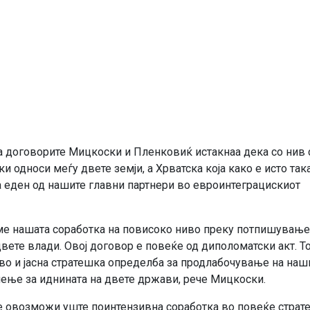
 договорите Мицкоски и Пленковиќ истакнаа дека со нив 
и односи меѓу двете земји, а Хрватска која како е исто так
ва еден од нашите главни партнери во евроинтеграцискиот
ме нашата соработка на повисоко ниво преку потпишување
ете влади. Овој договор е повеќе од диполоматски акт. То
во и јасна стратешка определба за продлабочување на наш
чење за иднината на двете држави, рече Мицкоски.
е овозможи уште поинтензивна соработка во повеќе страт