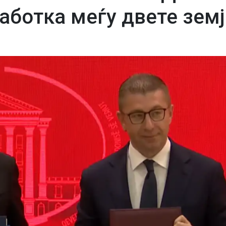
аботка меѓу двете земј