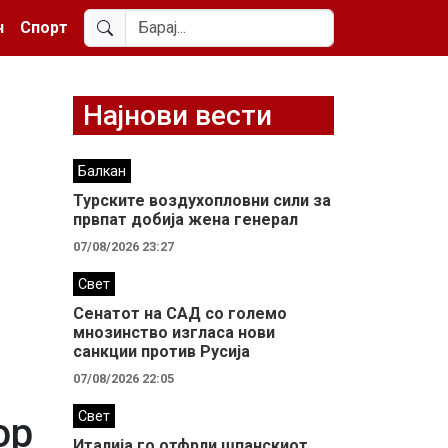
н
Спорт
Најнови вести
Балкан
Турските воздухопловни сили за
првпат добија жена генерал
07/08/2026 23:27
Свет
Сенатот на САД со големо
мнозинство изгласа нови
санкции против Русија
07/08/2026 22:05
Свет
ор
Италија го отфрли шпанскиот