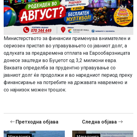
Министерството за финансии применува внимателен и
сериозен пристап во управувањето со јавниот долг, а
одлуката за предвремена отплата на Еврообврзницата
донесе заштеди во Буџетот од 3,2 милиони евра.
Ваквата определба за прудентно управување со
јавниот долг ќе продолжи и во наредниот период преку
финансирање на потребите на државата навремено и
со најнизок можен трошок.
Претходна објава
Следна објава
Македонија
Македонија