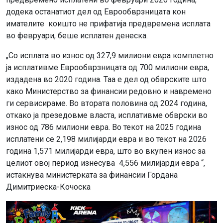
додека останатиот дел од Еврообврзницата кон
имателите коишто не прифатија предвремена исплата
во февруари, беше исплатен денеска.
„Со исплата во износ од 327,9 милиони евра комплетно
ја исплативме Еврообврзницата од 700 милиони евра,
издадена во 2020 година. Таа е дел од обврските што
како Министерство за финансии редовно и навремено
ги сервисираме. Во втората половина од 2024 година,
откако ја презедовме власта, исплативме обврски во
износ од 786 милиони евра. Во текот на 2025 година
исплатени се 2,198 милијарди евра и во текот на 2026
година 1,571 милијарди евра, што во вкупен износ за
целиот овој период изнесува 4,556 милијарди евра “,
истакнува министерката за финансии Гордана
Димитриеска-Кочоска