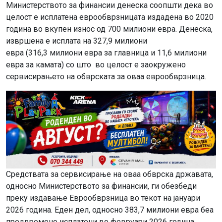
Министерството за финансии денеска соопшти дека во
целост е исплатена еврообврзницата издадена во 2020
година во вкупен износ од 700 милиони евра. Денеска,
извршена е исплата на 327,9 милиони
евра (316,3 милиони евра за главница и 11,6 милиони
евра за камата) со што во целост е заокружено
сервисирањето на обврската за оваа еврообврзница.
Средствата за сервисирање на оваа обврска државата,
односно Министерството за финансии, ги обезбеди
преку издавање Еврообврзница во текот на јануари
2026 година. Еден дел, односно 383,7 милиони евра беа
предвремено исплатени во февруари 2026 година,