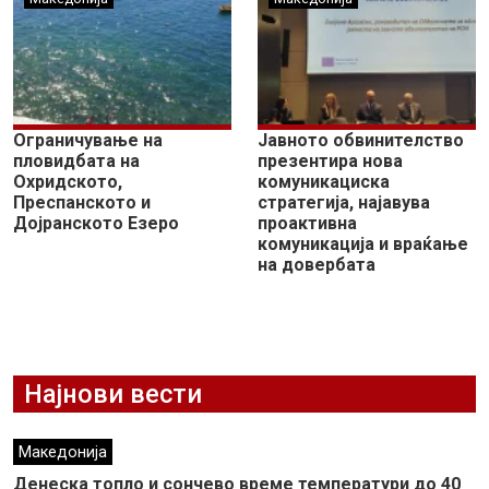
Ограничување на
Јавното обвинителство
пловидбата на
презентира нова
Охридското,
комуникациска
Преспанското и
стратегија, најавува
Дојранското Езеро
проактивна
комуникација и враќање
на довербата
Најнови вести
Македонија
Денеска топло и сончево време температури до 40