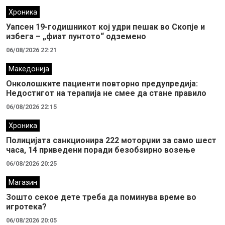
Хроника
Уапсен 19-годишникот кој удри пешак во Скопје и
избега – „фиат пунтото“ одземено
06/08/2026 22:21
Македонија
Онколошките пациенти повторно предупредија:
Недостигот на терапија не смее да стане правило
06/08/2026 22:15
Хроника
Полицијата санкционира 222 моторџии за само шест
часа, 14 приведени поради безобѕирно возење
06/08/2026 20:25
Магазин
Зошто секое дете треба да поминува време во
игротека?
06/08/2026 20:05