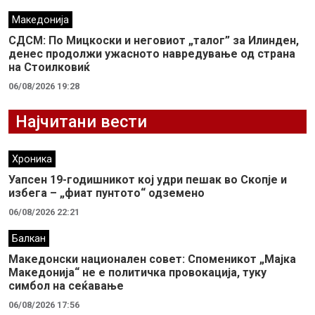
Македонија
СДСМ: По Мицкоски и неговиот „талог” за Илинден,
денес продолжи ужасното навредување од страна
на Стоилковиќ
06/08/2026 19:28
Најчитани вести
Хроника
Уапсен 19-годишникот кој удри пешак во Скопје и
избега – „фиат пунтото“ одземено
06/08/2026 22:21
Балкан
Македонски национален совет: Споменикот „Мајка
Македонија“ не е политичка провокација, туку
симбол на сеќавање
06/08/2026 17:56