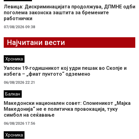
Левица: Дискриминацијата продолжува, ДПМНЕ одби
поголема законска заштита за бремените
работнички
07/08/2026 09:38
Најчитани вести
Хроника
Уапсен 19-годишникот кој удри пешак во Скопје и
избега – „фиат пунтото“ одземено
06/08/2026 22:21
Балкан
Македонски национален совет: Споменикот „Мајка
Македонија“ не е политичка провокација, туку
симбол на сеќавање
06/08/2026 17:56
Хроника