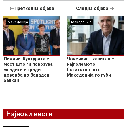
Претходна објава
Следна објава
Македонија
Македонија
Лимани: Културата е
Човечкиот капитал –
мост што ги поврзува
најголемото
младите и гради
богатство што
доверба во Западен
Македонија го губи
Балкан
Најнови вести