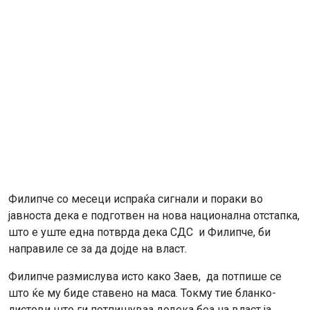
Филипче со месеци испраќа сигнали и пораки во
јавноста дека е подготвен на нова национална отстапка,
што е уште една потврда дека СДС и Филипче, би
направилe се за да дојде на власт.
Филипче размислува исто како Заев, да потпише се
што ќе му биде ставено на маса. Токму тие бланко-
листови што ги потпишуваа додека беа на власт ја