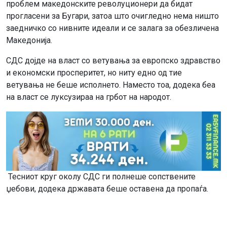
проблем македонските револуционери да бидат
прогласени за Бугари, затоа што очигледно нема ништо
заедничко со нивните идеали и се залага за обезличена
Македонија.
СДС дојде на власт со ветувања за европско здравство
и економски просперитет, но ниту едно од тие
ветувања не беше исполнето. Наместо тоа, додека беа
на власт се луксузираа на грбот на народот.
Тесниот круг околу СДС ги полнеше сопствените
џебови, додека државата беше оставена да пропаѓа.