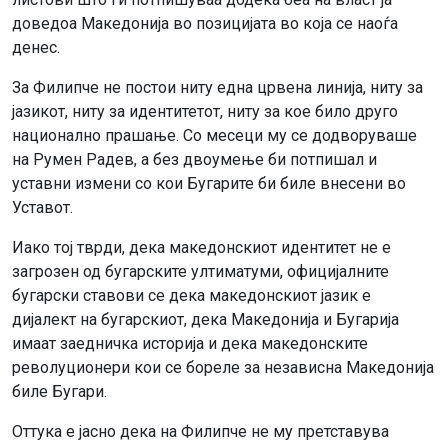
доведоа Македонија во позицијата во која се наоѓа
денес.
За Филипче не постои ниту една црвена линија, ниту за
јазикот, ниту за идентитетот, ниту за кое било друго
национално прашање. Со месеци му се додворуваше
на Румен Радев, а без двоумење би потпишал и
уставни измени со кои Бугарите би биле внесени во
Уставот.
Иако тој тврди, дека македонскиот идентитет не е
загрозен од бугарските ултиматуми, официјалните
бугарски ставови се дека македонскиот јазик е
дијалект на бугарскиот, дека Македонија и Бугарија
имаат заедничка историја и дека македонските
револуционери кои се бореле за независна Македонија
биле Бугари.
Оттука е јасно дека на Филипче не му претставува