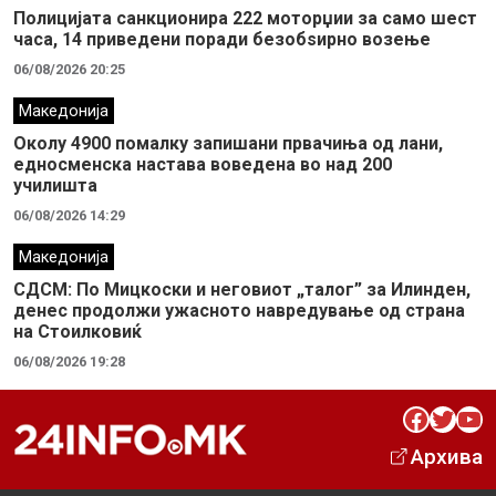
Полицијата санкционира 222 моторџии за само шест
часа, 14 приведени поради безобѕирно возење
06/08/2026 20:25
Македонија
Околу 4900 помалку запишани првачиња од лани,
едносменска настава воведена во над 200
училишта
06/08/2026 14:29
Македонија
СДСМ: По Мицкоски и неговиот „талог” за Илинден,
денес продолжи ужасното навредување од страна
на Стоилковиќ
06/08/2026 19:28
Facebook
Twitter
YouTube
Архива