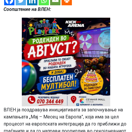
Соопштение на ВЛЕН:
ВЛЕН ја поздравува иницијативата за започнување на
кампањата „Мај – Месец на Европа”, која има за цел
процесот на европската интеграција да го приближи до
граѓаните и да го направи поопиплив во секојдневниот