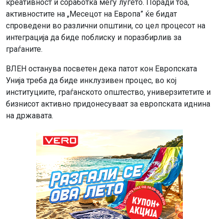
креативност и соработка меѓу луѓето. Поради тоа,
активностите на „Месецот на Европа” ќе бидат
спроведени во различни општини, со цел процесот на
интеграција да биде поблиску и поразбирлив за
граѓаните.
ВЛЕН останува посветен дека патот кон Европската
Унија треба да биде инклузивен процес, во кој
институциите, граѓанското општество, универзитетите и
бизнисот активно придонесуваат за европската иднина
на државата.