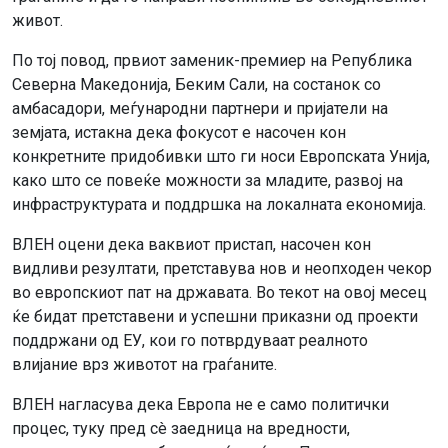
живот.
По тој повод, првиот заменик-премиер на Република
Северна Македонија, Беким Сали, на состанок со
амбасадори, меѓународни партнери и пријатели на
земјата, истакна дека фокусот е насочен кон
конкретните придобивки што ги носи Европската Унија,
како што се повеќе можности за младите, развој на
инфраструктурата и поддршка на локалната економија.
ВЛЕН оцени дека ваквиот пристап, насочен кон
видливи резултати, претставува нов и неопходен чекор
во европскиот пат на државата. Во текот на овој месец
ќе бидат претставени и успешни приказни од проекти
поддржани од ЕУ, кои го потврдуваат реалното
влијание врз животот на граѓаните.
ВЛЕН нагласува дека Европа не е само политички
процес, туку пред сè заедница на вредности,