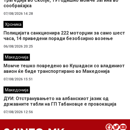
Трагедија во Скопје, 19 годишно момче загина во
сообраќајка
07/08/2026 14:28
Хроника
Полицијата санкционира 222 моторџии за само шест
часа, 14 приведени поради безобѕирно возење
06/08/2026 20:25
Македонија
Момче тешко повредено во Кушадаси со владиниот
авион ќе биде транспортирано во Македонија
07/08/2026 15:51
Македонија
ДУИ: Отстранувањето на албанскиот јазик од
државните табли на ГП Табановце е провокација
07/08/2026 12:56
Facebook
Twitter
YouTube