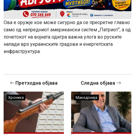
Ова е оружје кое може сигурно да се пресретне главно
само од напредниот американски систем „Патриот“, а од
почетокот на војната одигра важна улога во руските
напади врз украинските градови и енергетската
инфраструктура.
Претходна објава
Следна објава
Хроника
Македонија