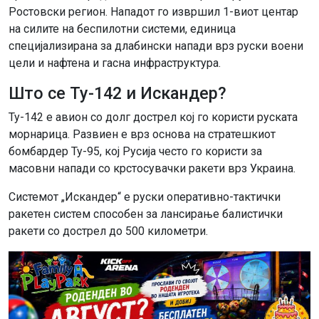
Ростовски регион. Нападот го извршил 1-виот центар
на силите на беспилотни системи, единица
специјализирана за длабински напади врз руски воени
цели и нафтена и гасна инфраструктура.
Што се Ту-142 и Искандер?
Ту-142 е авион со долг дострел кој го користи руската
морнарица. Развиен е врз основа на стратешкиот
бомбардер Ту-95, кој Русија често го користи за
масовни напади со крстосувачки ракети врз Украина.
Системот „Искандер“ е руски оперативно-тактички
ракетен систем способен за лансирање балистички
ракети со дострел до 500 километри.