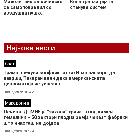
Малолетник од кичевско
Кога транзицијата
се самоповредил со
станува систем
воздушна пушка
Најнови вести
Свет
Трамп очекува конфликтот со Иран наскоро да
заврши, Техеран вели дека американската
дипломатија не успеала
08/08/2026 10:42
Македонија
Левица: ДПМНЕ ја “закопа” храната под камен-
темелник – 50 хектари плодна земја чекаат фабрики
што никогаш не дојдоа
08/08/2026 10:29