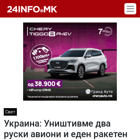
Skip to main content
Свет
Украина: Уништивме два
руски авиони и еден ракетен