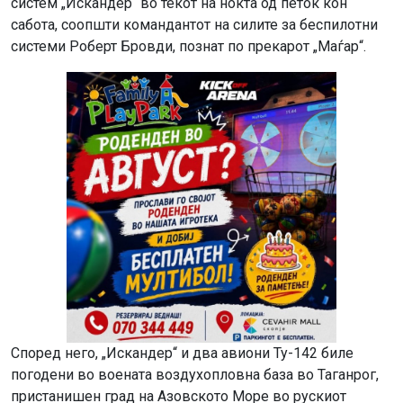
систем „Искандер“ во текот на ноќта од петок кон
сабота, соопшти командантот на силите за беспилотни
системи Роберт Бровди, познат по прекарот „Маѓар“.
Според него, „Искандер“ и два авиони Ту-142 биле
погодени во воената воздухопловна база во Таганрог,
пристанишен град на Азовското Море во рускиот