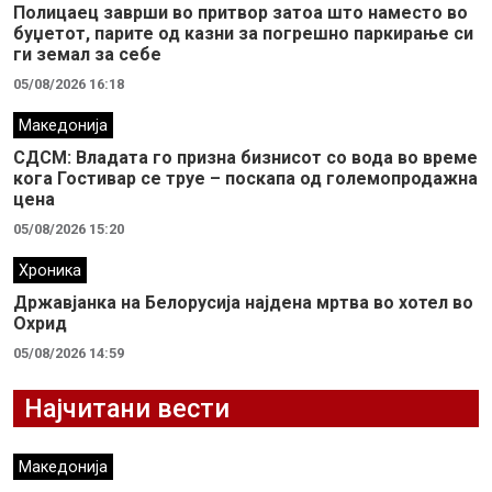
Полицаец заврши во притвор затоа што наместо во
буџетот, парите од казни за погрешно паркирање си
ги земал за себе
05/08/2026 16:18
Македонија
СДСМ: Владата го призна бизнисот со вода во време
кога Гостивар се труе – поскапа од големопродажна
цена
05/08/2026 15:20
Хроника
Државјанка на Белорусија најдена мртва во хотел во
Охрид
05/08/2026 14:59
Најчитани вести
Македонија