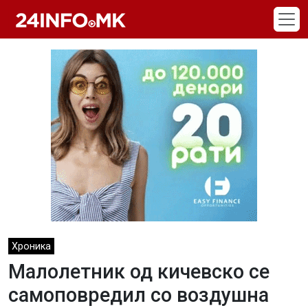
Skip to main content
Хроника
Малолетник од кичевско се
самоповредил со воздушна