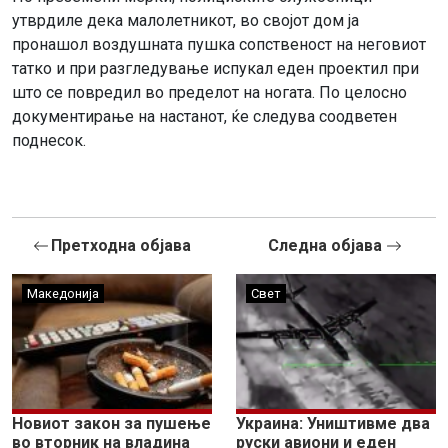
утврдиле дека малолетникот, во својот дом ја
пронашол воздушната пушка сопственост на неговиот
татко и при разгледување испукал еден проектил при
што се повредил во пределот на ногата. По целосно
документирање на настанот, ќе следува соодветен
поднесок.
Претходна објава
Следна објава
Македонија
Свет
Новиот закон за пушење
Украина: Уништивме два
во вторник на владина
руски авиони и еден