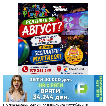
По преземени мерки, полициските службеници