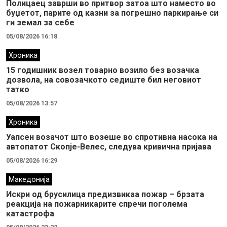
Полицаец заврши во притвор затоа што наместо во
буџетот, парите од казни за погрешно паркирање си
ги земал за себе
05/08/2026 16:18
Хроника
15 годишник возел товарно возило без возачка
дозвола, на совозачкото седиште бил неговиот
татко
05/08/2026 13:57
Хроника
Уапсен возачот што возеше во спротивна насока на
автопатот Скопје-Велес, следува кривична пријава
05/08/2026 16:29
Македонија
Искри од брусилица предизвикаа пожар – брзата
реакција на пожарникарите спречи поголема
катастрофа