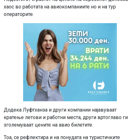
хаос во работата на авиокомпаниите но и на тур
операторите.
Додека Луфтханза и други компании најавуваат
кратење летови и работни места, други вртоглаво ги
зголемуваат цените на авио билетите.
Тоа, се рефлектира и на понудата на туристичките