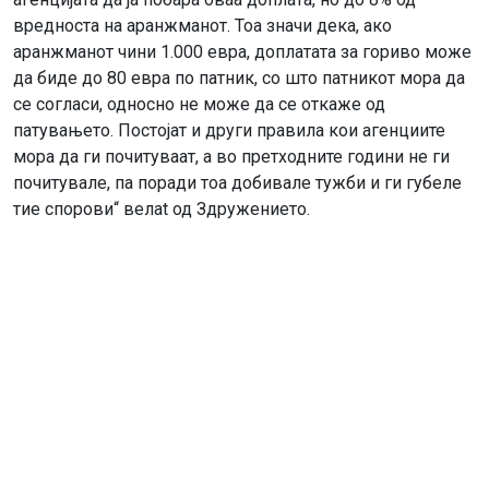
вредноста на аранжманот. Тоа значи дека, ако
аранжманот чини 1.000 евра, доплатата за гориво може
да биде до 80 евра по патник, со што патникот мора да
се согласи, односно не може да се откаже од
патувањето. Постојат и други правила кои агенциите
мора да ги почитуваат, а во претходните години не ги
почитувале, па поради тоа добивале тужби и ги губеле
тие спорови“ велаt од Здружението.