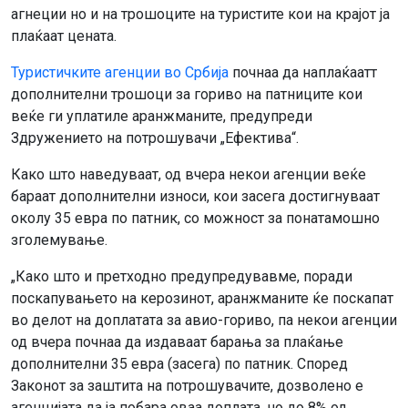
агнеции но и на трошоците на туристите кои на крајот ја
плаќаат цената.
Туристичките агенции во Србија
почнаа да наплаќаатт
дополнителни трошоци за гориво на патниците кои
веќе ги уплатиле аранжманите, предупреди
Здружението на потрошувачи „Ефектива“.
Како што наведуваат, од вчера некои агенции веќе
бараат дополнителни износи, кои засега достигнуваат
околу 35 евра по патник, со можност за понатамошно
зголемување.
„Како што и претходно предупредувавме, поради
поскапувањето на керозинот, аранжманите ќе поскапат
во делот на доплатата за авио-гориво, па некои агенции
од вчера почнаа да издаваат барања за плаќање
дополнителни 35 евра (засега) по патник. Според
Законот за заштита на потрошувачите, дозволено е
агенцијата да ја побара оваа доплата, но до 8% од