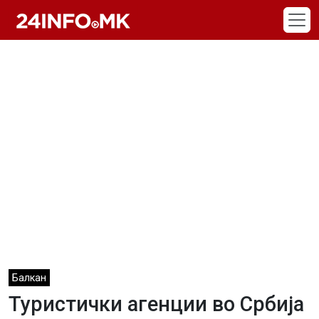
Skip to main content
Балкан
Туристички агенции во Србија