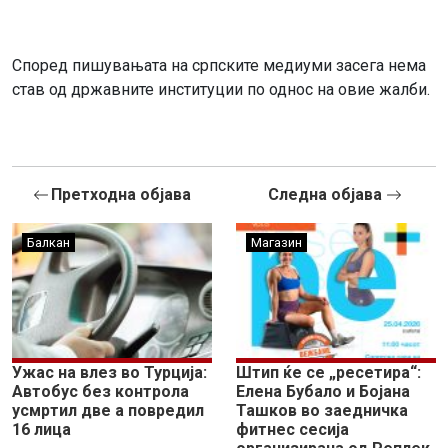
Според пишувањата на српските медиуми засега нема
став од државните институции по однос на овие жалби.
Претходна објава
Следна објава
Балкан
Магазин
Ужас на влез во Турција:
Штип ќе се „ресетира“:
Автобус без контрола
Елена Бубало и Бојана
усмртил две а повредил
Ташков во заедничка
16 лица
фитнес сесија