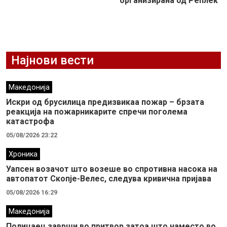
организирана од Реплек
Најнови вести
Македонија
Искри од брусилица предизвикаа пожар – брзата
реакција на пожарникарите спречи поголема
катастрофа
05/08/2026 23:22
Хроника
Уапсен возачот што возеше во спротивна насока на
автопатот Скопје-Велес, следува кривична пријава
05/08/2026 16:29
Македонија
Полицаец заврши во притвор затоа што наместо во