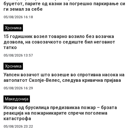
буџетот, парите од казни за погрешно паркирање си
ги земал за себе
05/08/2026 16:18
Хроника
15 годишник возел товарно возило без возачка
дозвола, на совозачкото седиште бил неговиот
татко
05/08/2026 13:57
Хроника
Уапсен возачот што возеше во спротивна насока на
автопатот Скопје-Велес, следува кривична пријава
05/08/2026 16:29
Македонија
Искри од брусилица предизвикаа пожар – брзата
реакција на пожарникарите спречи поголема
катастрофа
05/08/2026 23:22