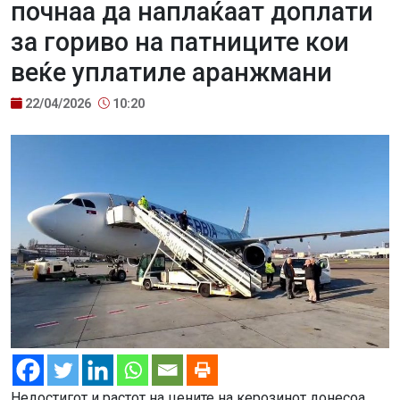
почнаа да наплаќаат доплати
за гориво на патниците кои
веќе уплатиле аранжмани
22/04/2026
10:20
Недостигот и растот на цените на керозинот донесоа