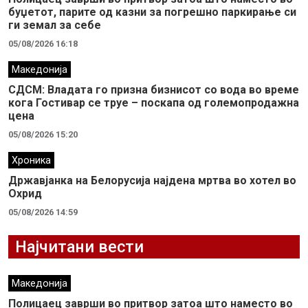
буџетот, парите од казни за погрешно паркирање си
ги земал за себе
05/08/2026 16:18
Македонија
СДСМ: Владата го призна бизнисот со вода во време
кога Гостивар се труе – поскапа од големопродажна
цена
05/08/2026 15:20
Хроника
Државјанка на Белорусија најдена мртва во хотел во
Охрид
05/08/2026 14:59
Најчитани вести
Македонија
Полицаец заврши во притвор затоа што наместо во