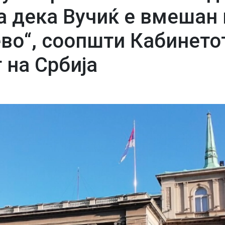
 дека Вучиќ е вмешан 
ево“, соопшти Кабинето
 на Србија