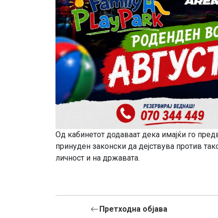
Од кабинетот додаваат дека имајќи го предв
принуден законски да дејствува против так
личност и на државата.
Претходна објава