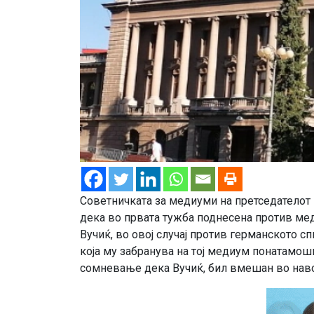
Советничката за медиуми на претседателот 
дека во првата тужба поднесена против мед
Вучиќ, во овој случај против германското 
која му забранува на тој медиум понатамо
сомневање дека Вучиќ, бил вмешан во навод