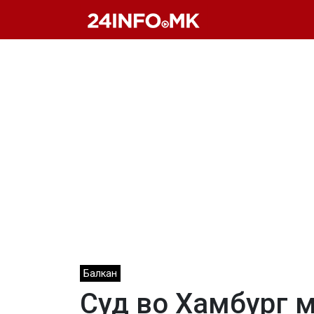
Skip to main content
Балкан
Суд во Хамбург м