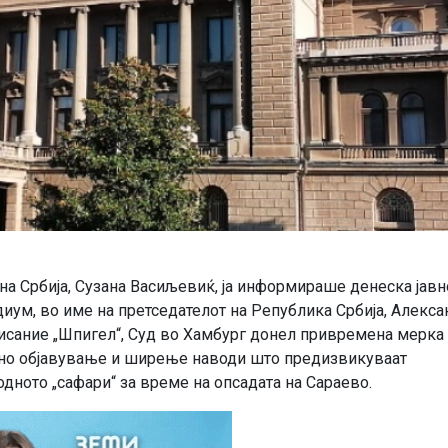
на Србија, Сузана Васиљевиќ, ја информираше денеска јавн
иум, во име на претседателот на Република Србија, Алекса
списание „Шпигел“, Суд во Хамбург донел привремена мерка
шно објавување и ширење наводи што предизвикуваат
ното „сафари“ за време на опсадата на Сараево.