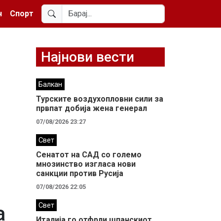
н
Спорт
Најнови вести
Балкан
Турските воздухопловни сили за
првпат добија жена генерал
07/08/2026 23:27
Свет
Сенатот на САД со големо
мнозинство изгласа нови
санкции против Русија
07/08/2026 22:05
Свет
а
Италија го отфрли шпанскиот