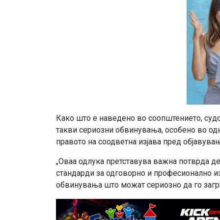
Како што е наведено во соопштението, судо
такви сериозни обвинувања, особено во од
правото на соодветна изјава пред објавува
„Оваа одлука претставува важна потврда дек
стандарди за одговорно и професионално из
обвинувања што можат сериозно да го загро