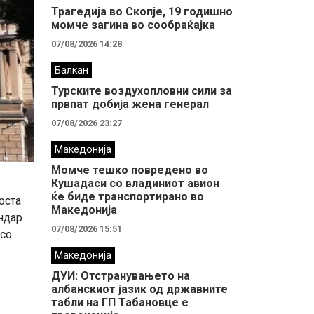
Трагедија во Скопје, 19 годишно
момче загина во сообраќајка
07/08/2026 14:28
Балкан
Турските воздухопловни сили за
првпат добија жена генерал
07/08/2026 23:27
Македонија
Момче тешко повредено во
Кушадаси со владиниот авион
ќе биде транспортирано во
оста
Македонија
ндар
07/08/2026 15:51
 со
Македонија
ДУИ: Отстранувањето на
албанскиот јазик од државните
табли на ГП Табановце е