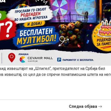
ид извештајот на „Шпигел“, претседателот на Србија бил
ов извештај, со цел да се спречи понатамошна штета на нег
Следна објава