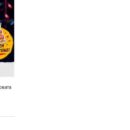
овата