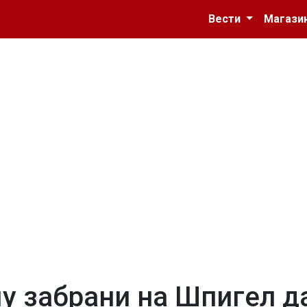
Вести
Магази
у забрани на Шпигел д