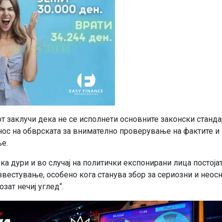
т заклучи дека не се исполнети основните законски станда
нос на обврската за внимателно проверување на фактите и
ње.
а дури и во случај на политички експонирани лица постојат
вестување, особено кога станува збор за сериозни и неос
зат нечиј углед“.