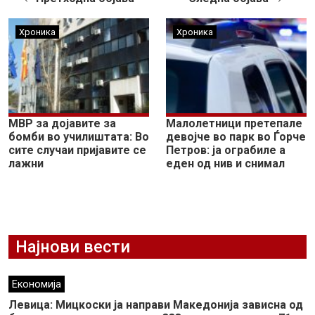
Хроника
Хроника
МВР за дојавите за
Малолетници претепале
бомби во училиштата: Во
девојче во парк во Ѓорче
сите случаи пријавите се
Петров: ја ограбиле а
лажни
еден од нив и снимал
Најнови вести
Економија
Левица: Мицкоски ја направи Македонија зависна од