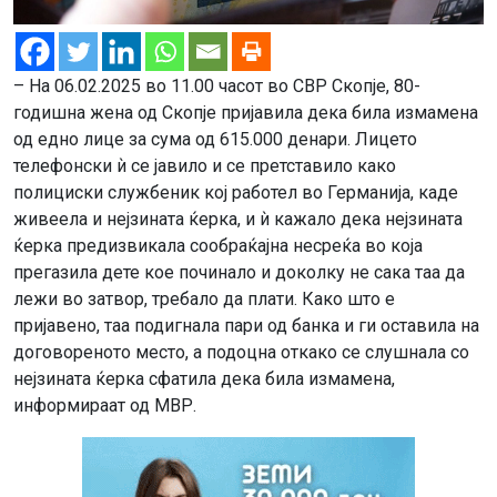
– На 06.02.2025 во 11.00 часот во СВР Скопје, 80-
годишна жена од Скопје пријавила дека била измамена
од едно лице за сума од 615.000 денари. Лицето
телефонски ѝ се јавило и се претставило како
полициски службеник кој работел во Германија, каде
живеела и нејзината ќерка, и ѝ кажало дека нејзината
ќерка предизвикала сообраќајна несреќа во која
прегазила дете кое починало и доколку не сака таа да
лежи во затвор, требало да плати. Како што е
пријавено, таа подигнала пари од банка и ги оставила на
договореното место, а подоцна откако се слушнала со
нејзината ќерка сфатила дека била измамена,
информираат од МВР.