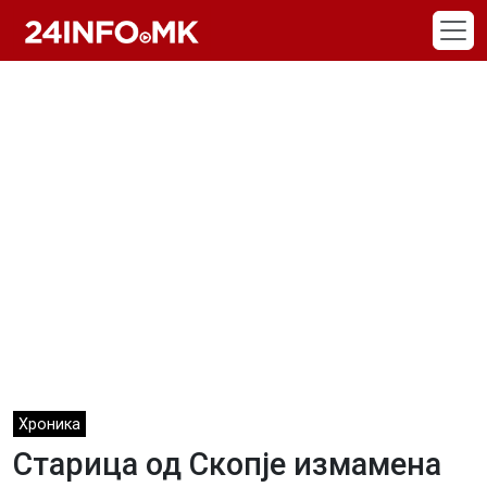
Skip to main content
Хроника
Старица од Скопје измамена