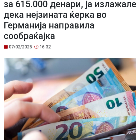
за 615.000 денари, ја излажале
дека нејзината ќерка во
Гермaнија направила
сообрaќајка
07/02/2025
16:32